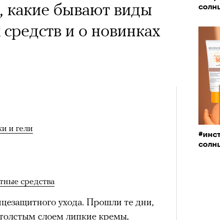
, какие бывают виды
солн
средств и о новинках
и и гели
#инс
солн
тные средства
нцезащитного ухода. Прошли те дни,
 толстым слоем липкие кремы,