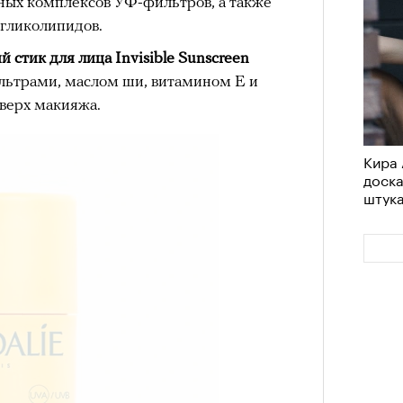
нных комплексов УФ-фильтров, а также
гликолипидов.
стик для лица Invisible Sunscreen
ьтрами, маслом ши, витамином Е и
оверх макияжа.
Кира 
доск
штук