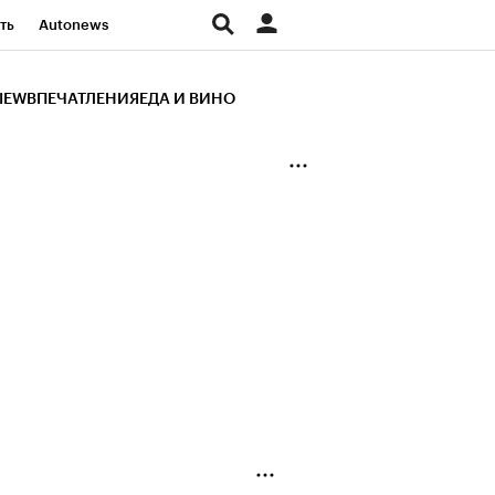
ть
Autonews
К Образование
IEW
ВПЕЧАТЛЕНИЯ
ЕДА И ВИНО
д
Стиль
Крипто
и
Франшизы
Газета
ов
Политика
ты