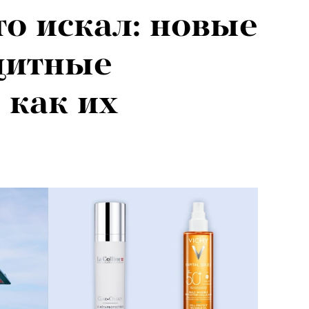
то искал: новые
щитные
 как их