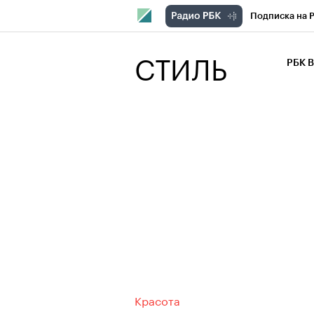
Подписка на 
РБК Компани
СТИЛЬ
РБК 
РБК Курсы
РБК Бизнес-с
Спецпроекты
Экономика
Красота