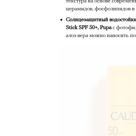
текстура на основе совреме
церамидов, фосфолипидов и 
Солнцезащитный водостойкий 
Stick SPF 50+, Pupa
с фотофил
алоэ вера можно наносить п