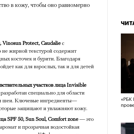
ство в кожу, чтобы оно равномерно
ЧИТ
Vinosun Protect, Caudalie
с
о не жирной текстурой содержит
ных косточек и бурити. Благодаря
ойдет как для взрослых, так и для детей
ствительных участков лица Invisible
разработан специально для области
«РБК 
са и шеи. Ключевые ингредиенты—
пров
 которые защищают и увлажняют кожу.
а SPF 50, Sun Soul, Comfort zone
— это
ромат и прозрачная водостойкая