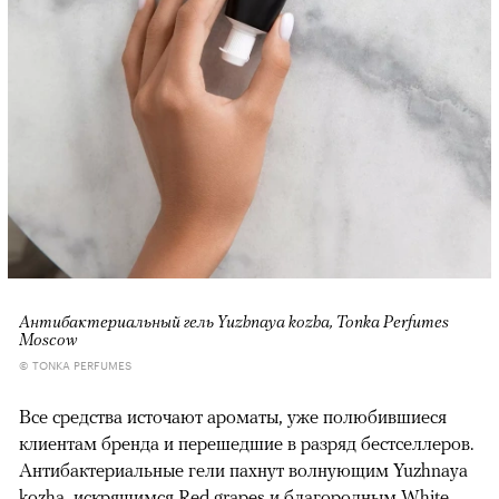
Антибактериальный гель Yuzhnaya kozha, Tonka Perfumes
Moscow
© TONKA PERFUMES
Все средства источают ароматы, уже полюбившиеся
клиентам бренда и перешедшие в разряд бестселлеров.
Антибактериальные гели пахнут волнующим Yuzhnaya
kozha, искрящимся Red grapes и благородным White