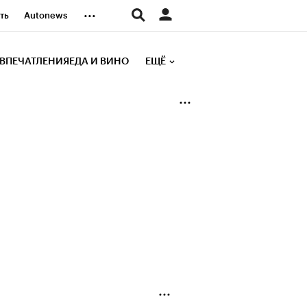
...
ть
Autonews
К Образование
ВПЕЧАТЛЕНИЯ
ЕДА И ВИНО
ЕЩЁ
д
Стиль
е рейтинги
иа
Финансы