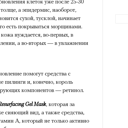
бновления клеток уже после 25-30
а
 толще, а эпидермис, наоборот,
ации, —
новится сухой, тусклой, начинает
вания, при котором подросток под
 то есть покрываться морщинами.
ресса полностью уходит в себя,
кожа нуждается, во-первых, в
ь, есть и реагировать на внешний
лении, а во-вторых — в увлажнении
рнем по имени Нур (Саид Эль
оини Шаи (Дуа Бутарбуш
м отказали в получении вида на
получных европейских стран.
новление помогут средства с
Как т
обудить Нура к жизни:
е пилинги и, конечно, король
выра
Вост
икает в его ужасные сны, в которых
рующих компонентов — ретинол.
в Европу.
Resurfacing Gel Mask
, которая за
ЧИТ
ственной составляющей фильма его
же сияющий вид, а также средства,
бросердечный призыв («Только вы
амин А, который не только активно
ет для тех, кто не понял,