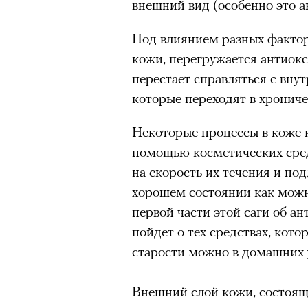
внешний вид (особенно это а
«Зеленые глаза» Фа
Под влиянием разных факто
Труиля
кожи, перегружается антиок
перестает справляться с вн
Фестиваль открылся с намек
которые переходят в хрониче
показом на огромном экран
камерного французского филь
Некоторые процессы в коже 
Verts) режиссерского дуэта
помощью косметических сред
Прошлая их кинолента «Гага
на скорость их течения и по
космонавта в мире, а хроник
хорошем состоянии как можн
комплекса на парижской окр
первой части этой саги об ан
имя.
пойдет о тех средствах, кот
старости можно в домашних 
Новый фильм уступает «Гага
видели кино про детей из эм
Внешний слой кожи, состоящи
российских), которые впадал