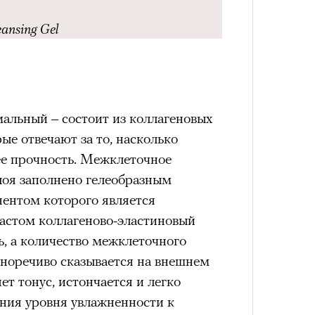
Кира 
eansing Gel
доск
штук
альный – состоит из коллагеновых
ые отвечают за то, насколько
 ее прочность. Межклеточное
лоя заполнено гелеобразным
ентом которого является
растом коллагеново-эластиновый
Сможе
ь, а количество межклеточного
отвеч
сноречиво сказывается на внешнем
яет тонус, истончается и легко
ния уровня увлажненности к