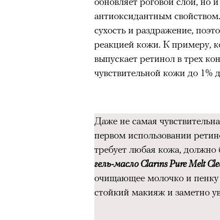
обновляет роговой слой, но 
очнувшийся Нур) точно не б
антиоксидантным свойством.
обострения мигрантского кри
сухость и раздражение, поэт
реакцией кожи. К примеру, 
выпускает ретинол в трех ко
чувствительной кожи до 1% д
Адресованн
добросерд
Даже не самая чувствительна
точно не б
первом использовании ретин
требует любая кожа, должно
дни очередн
гель-масло Clarins Pure Melt Cle
мигрантск
очищающее молочко и пенку 
стойкий макияж и заметно у