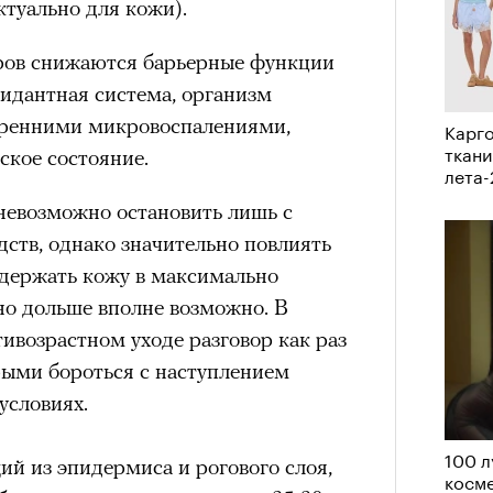
ктуально для кожи).
нни Лиатар и Жереми
ров снижаются барьерные функции
сидантная система, организм
Лока
утренними микровоспалениями,
Карго
бассе
ом на политическую актуальность —
ткани
ское состояние.
пуст
лета
е Пьяццы Гранде
ма «Зеленые глаза» (Les Yeux
невозможно остановить лишь с
 Фанни Лиатар и Жереми Труиля.
ств, однако значительно повлиять
рин» — отнюдь не байопик первого
ддержать кожу в максимально
а сноса многоквартирного
о дольше вполне возможно. В
аине, которому было присвоено его
тивозрастном уходе разговор как раз
орыми бороться с наступлением
условиях.
рину» в оригинальности: мы уже
игрантских семей (даже
100 л
й из эпидермиса и рогового слоя,
косме
и в кому. В этом случае проблема со