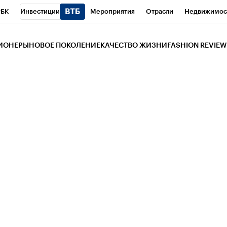
РБК
Инвестиции
Мероприятия
Отрасли
Недвижимос
и
Телеканал
РБК Вино
Спорт
Школа управления РБК
РБ
ЗИОНЕРЫ
НОВОЕ ПОКОЛЕНИЕ
КАЧЕСТВО ЖИЗНИ
FASHION REVIEW
РБК Life
Тренды
Визионеры
Национальные проекты
Горо
 Бизнес-среда
Дискуссионный клуб
Исследования
Кредитны
Газета
Спецпроекты СПб
Конференции СПб
Спецпроекты
трагентов
Политика
Экономика
Бизнес
Технологии и мед
ой валюты