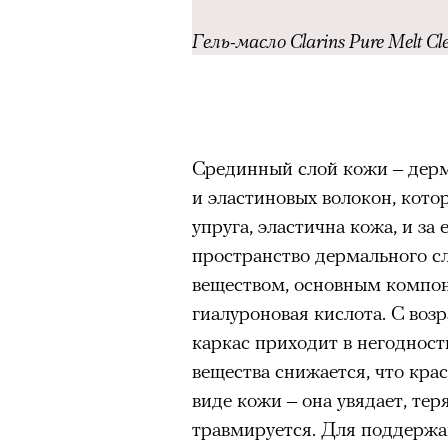
Гель-масло Clarins Pure Melt Cl
Срединный слой кожи – дерм
и эластиновых волокон, котор
упруга, эластична кожа, и за
пространство дермального с
веществом, основным компон
гиалуроновая кислота. С воз
каркас приходит в негодност
вещества снижается, что кра
виде кожи – она увядает, тер
Кадр из фильма «Зеленые глаза»
травмируется. Для поддержа
© JUNE FILMS