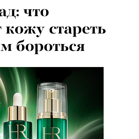
ад: что
026: что
т кожу стареть
на открытии
им бороться
 авторского
«РБК 
пров