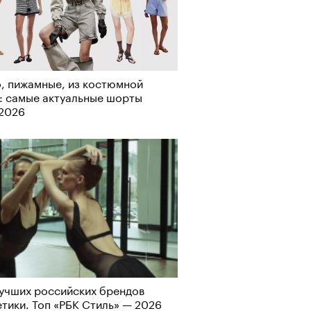
рно-2025: перестрелки в
, пижамные, из костюмной
йне и горизонтальные танцы в
: самые актуальные шорты
ыне
-2026
учших российских брендов
тики. Топ «РБК Стиль» — 2026