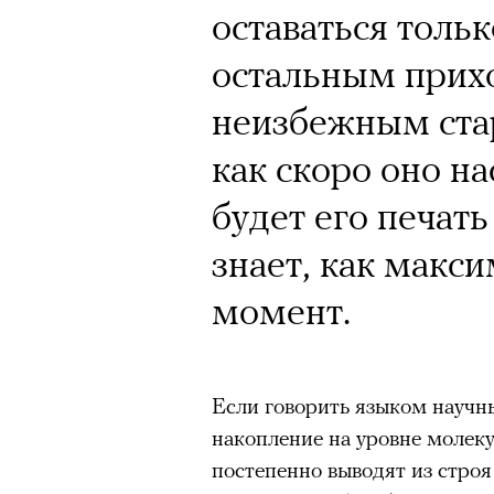
Кинокритик Стас
оставаться тольк
первых показах 
остальным прихо
темы
неизбежным стар
как скоро оно на
будет его печать
Подписывайтесь на телег
знает, как макси
момент.
Зеленые глаза» Фанни Лиат
«Бумажный тигр» Джеймса 
Если говорить языком научн
«Охота» Уэйна Вапимуквы
накопление на уровне молек
Ретроспектива «Красное и че
постепенно выводят из строя 
список»