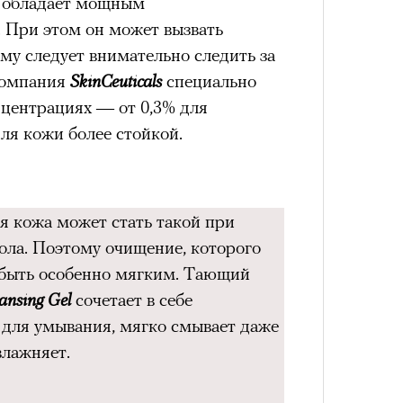
и обладает мощным
удет лишним в дни очередного
 При этом он может вызвать
зиса.
ому следует внимательно следить за
компания
SkinCeuticals
специально
Умный
нцентрациях — от 0,3% для
осваи
ля кожи более стойкой.
Trave
ый европейцам
«РБК 
пров
ечный призыв
я кожа может стать такой при
удет лишним в
ола. Поэтому очищение, которого
 быть особенно мягким. Тающий
ого обострения
ansing Gel
сочетает в себе
ого кризиса.
для умывания, мягко смывает даже
влажняет.