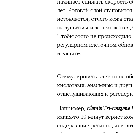
начинает снижать скорость о
здоровьем касается синдром
лет. Роговой слой становится
отстраненности, или резигн
истончается, отчего кожа ста
редкого психогенного заболе
шелушиться и заламываться,
воздействием тяжелейшего ст
Чтобы этого не происходило, 
перестает двигаться, говорит
регулярном клеточном обнов
мир. Это и происходит с па
и защите.
Алами), братом главной гер
М’Зауки), когда их родителя
жительство в одной из благо
Стимулировать клеточное об
Безутешная Шая пытается пр
кислотами, энзимные и други
наглотавшись таблеток, прон
отшелушивающих и регенери
их мать тонет при переправе 
Например,
Elemis Tri-Enzyme 
При всей скромности художе
каких-то 10 минут вернет ко
адресованный европейцам до
содержащие ретинол, или вит
можете нас спасти!» — сообща