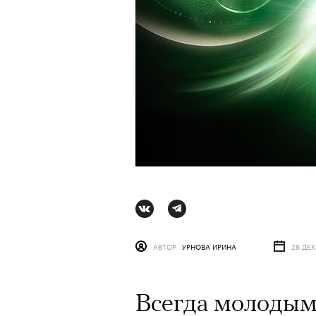
АВТОР
УРНОВА ИРИНА
28 ДЕК
АВТОР
СТАС ТЫРКИН
06 АВГУ
Всегда молодым