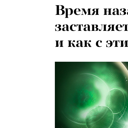
Время наз
Локарно-2
заставляе
показали 
и как с эт
фестиваля
кино