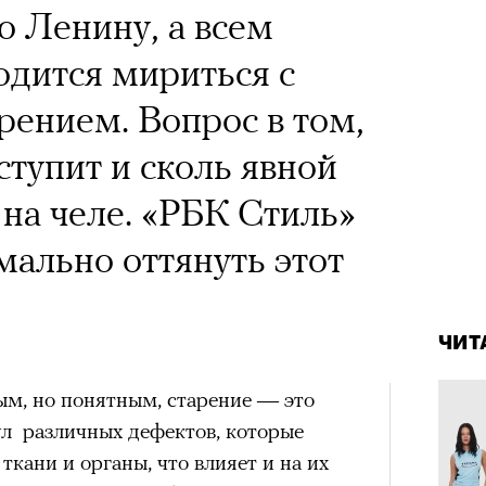
 Тыркин рассказывает о
о Ленину, а всем
на остросоциальные
дится мириться с
ением. Вопрос в том,
ступит и сколь явной
 на челе. «РБК Стиль»
рам-канал «РБК Стиль»
мально оттянуть этот
Лока
4 кол
Корей
пропу
взро
ар и Жереми Труиля
ЧИТ
Грэя
ым, но понятным, старение — это
ул различных дефектов, которые
рное: голливудские левые и черный
ткани и органы, что влияет и на их