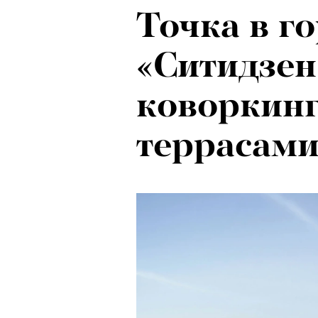
Точка в го
«Ситидзен
коворкин
террасам