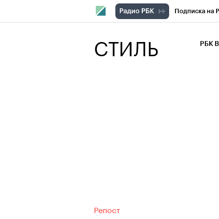
Подписка на 
РБК Компани
СТИЛЬ
РБК 
РБК Курсы
РБК Бизнес-с
Спецпроекты
Экономика
Репост