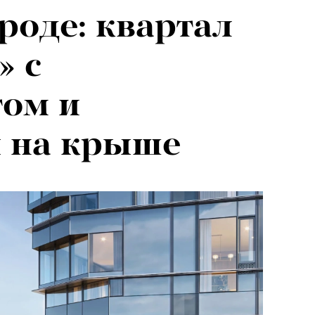
роде: квартал
» с
гом и
и на крыше