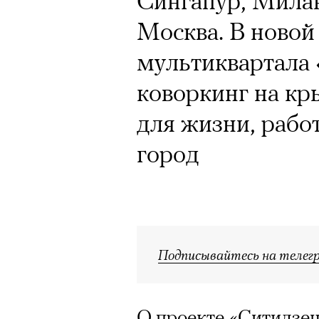
Сингапур, Милан
Москва. В новой
мультиквартала 
коворкинг на кр
для жизни, работ
город
Подписывайтесь на телег
О проекте «Ситидзе