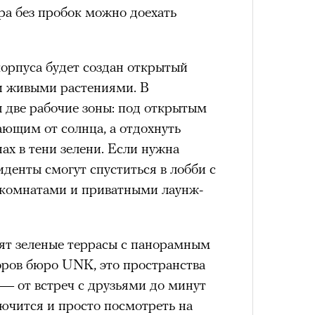
лета
ра без пробок можно доехать
орпуса будет создан открытый
 и живыми растениями. В
 две рабочие зоны: под открытым
ающим от солнца, а отдохнуть
ах в тени зелени. Если нужна
иденты смогут спуститься в лобби с
100 л
комнатами и приватными лаунж-
косме
ят зеленые террасы с панорамным
оров бюро UNK, это пространства
— от встреч с друзьями до минут
лючится и просто посмотреть на