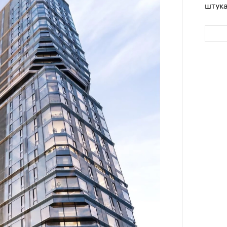
штук
Сможе
отвеч