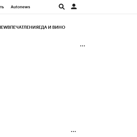
ть
Autonews
К Образование
IEW
ВПЕЧАТЛЕНИЯ
ЕДА И ВИНО
д
Стиль
Крипто
и
Франшизы
Газета
ов
Политика
ты