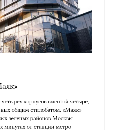
4 кол
пропу
Маяк»
з четырех корпусов высотой четыре,
енных общим стилобатом. «Маяк»
мых зеленых районов Москвы —
Карго
ткани
х минутах от станции метро