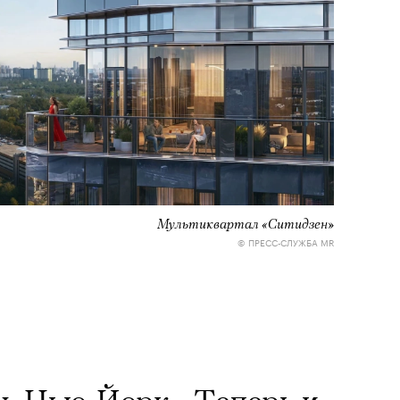
Мультиквартал «Ситидзен»
© ПРЕСС-СЛУЖБА MR