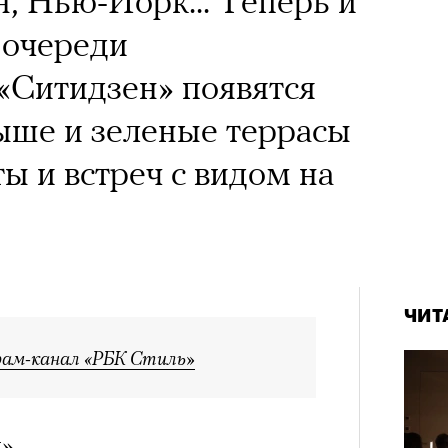
, Нью-Йорк... Теперь и
 очереди
«Ситидзен» появятся
ыше и зеленые террасы
ы и встреч с видом на
ЧИТ
рам-канал «РБК Стиль»
н»