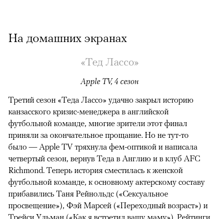
На домашних экранах
«Тед Лассо»
Apple TV, 4 сезон
Третий сезон «Теда Лассо» удачно закрыл историю
канзасского кризис-менеджера в английской
футбольной команде, многие зрители этот финал
приняли за окончательное прощание. Но не тут-то
было — Apple TV тряхнула фем-оптикой и написала
четвертый сезон, вернув Теда в Англию и в клуб AFC
Richmond. Теперь история сместилась к женской
футбольной команде, к основному актерскому составу
прибавились Таня Рейнольдс («Сексуальное
просвещение»), Фэй Марсей («Переходный возраст») и
00:00
/
00:00
Трейси Ульман («Как я встретил вашу маму»). Рейтинги