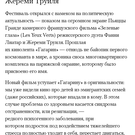
Жереми Труиля
Фестиваль открылся с намеком на политическую
актуальность — показом на огромном экране Пьяццы
Гранде камерного французского фильма «Зеленые
глаза» (Les Yeux Verts) режиссерского дуэта Фанни
Лиатар и Жереми Труиля. Прошлая
их кинолента «Гагарин» — отнюдь не байопик первого
космонавта в мире, а хроника сноса многоквартирного
комплекса на парижской окраине, которому было
присвоено его имя.
Новый фильм уступает «Гагарину» в оригинальности:
мы уже видели кино про детей из эмигрантских семей
(даже российских), которые впадали в кому. В этом
случае проблема со здоровьем касается синдрома
отстраненности, или резигнации, —
редкого психогенного заболевания, при
котором подросток под воздействием тяжелейшего
стресса полностью уходит в себя, перестает двигаться,