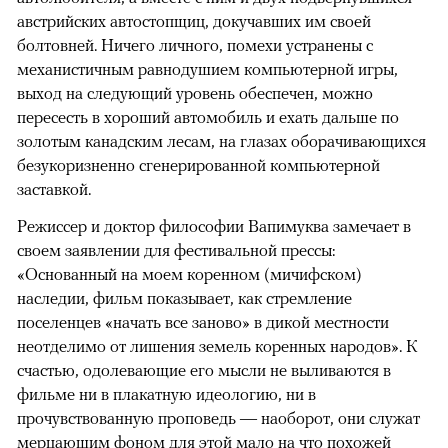
австрийских автостопщиц, докучавших им своей
болтовней. Ничего личного, помехи устранены с
механистичным равнодушием компьютерной игры,
выход на следующий уровень обеспечен, можно
пересесть в хороший автомобиль и ехать дальше по
золотым канадским лесам, на глазах оборачивающихся
безукоризненно сгенерированной компьютерной
заставкой.
Режиссер и доктор философии Вапимуква замечает в
своем заявлении для фестивальной прессы:
«Основанный на моем коренном (мичифском)
наследии, фильм показывает, как стремление
поселенцев «начать все заново» в дикой местности
неотделимо от лишения земель коренных народов». К
счастью, одолевающие его мысли не выливаются в
фильме ни в плакатную идеологию, ни в
прочувствованную проповедь — наоборот, они служат
мерцающим фоном для этой мало на что похожей