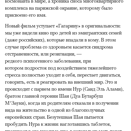
космонавта в мире, а хроника сноса многоквартирного
комплекса на парижской окраине, которому было
присвоено его имя.
Новый фильм уступает «Гагарину» в оригинальности:
мы уже видели кино про детей из эмигрантских семей
(даже российских), которые впадали в кому. В этом
случае проблема со здоровьем касается синдрома
отстраненности, или резигнации, —
редкого психогенного заболевания, при
котором подросток под воздействием тяжелейшего
стресса полностью уходит в себя, перестает двигаться,
говорить, есть и реагировать на внешний мир. Это и
происходит с парнем по имени Нур (Саид Эль Алами),
братом главной героини Шаи (Дуа Бутарбуш
М’Зауки), когда их родителям отказали в получении
вида на жительство в одной из благополучных
европейских стран. Безутешная Шая пытается
пробудить Нура к жизни: наглотавшись таблеток,
проникает в его ужасные сны, в которых их мать тонет