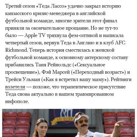
Третий сезон «Теда Лассо» удачно закрыл историю
канзасского кризис-менеджера в английской
футбольной команде, многие зрители этот финал
приняли за окончательное прощание. Но не тут-то
было — Apple TV тряхнула фем-оптикой и написала
четвертый сезон, вернув Теда в Англию и в клуб AFC
Richmond. Теперь история сместилась к женской
футбольной команде, к основному актерскому составу
прибавились Таня Рейнольдс («Сексуальное
просвещение»), Фэй Марсей («Переходный возраст») и
00:00
/
00:00
Трейси Ульман («Как я встретил вашу маму»). Рейтинги
взлетели
— похоже, что терапевтическое присутствие
Теда снова актуально в нашем травмированном
инфополе.