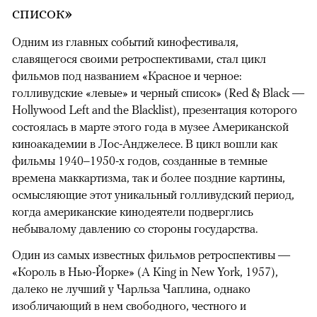
список»
Одним из главных событий кинофестиваля,
славящегося своими ретроспективами, стал цикл
фильмов под названием «Красное и черное:
голливудские «левые» и черный список» (Red & Black —
Hollywood Left and the Blacklist), презентация которого
состоялась в марте этого года в музее Американской
киноакадемии в Лос-Анджелесе. В цикл вошли как
фильмы 1940–1950-х годов, созданные в темные
времена маккартизма, так и более поздние картины,
осмысляющие этот уникальный голливудский период,
когда американские кинодеятели подверглись
небывалому давлению со стороны государства.
Один из самых известных фильмов ретроспективы —
«Король в Нью-Йорке» (A King in New York, 1957),
далеко не лучший у Чарльза Чаплина, однако
изобличающий в нем свободного, честного и