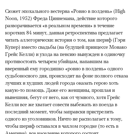
Сюжет эпохального вестерна «Ровно в полдень» (High
Noon, 1952) Фреда Циннемана, действие которого
разворачивается «в реальном времени» в течение
коротких 84 минут, данная ретроспектива предлагает
читать аллегорически: история о том, как шериф (Гэри
Купер) вместо свадьбы (на будущей принцессе Монако
Грейс Келли) и ухода на пенсию вынужден в одиночку
противостоять четырем убийцам, напавшим на
вверенный ему городишко «ровно в полдень» одного
судьбоносного дня, происходит на фоне полного отказа
лучших и худших людей города оказать герою хоть
какую-то помощь. Даже его женщины, прошлая и
нынешняя, бегут от него, как от чумного, хотя Грейс
Келли все же хватает совести выбежать из поезда в
последний момент, чтобы заправски пристрелить
одного из уголовников. Ничто не располагает к тому,
чтобы шериф оставался в чахлом городке (то есть в
Америке), все население которого состоит