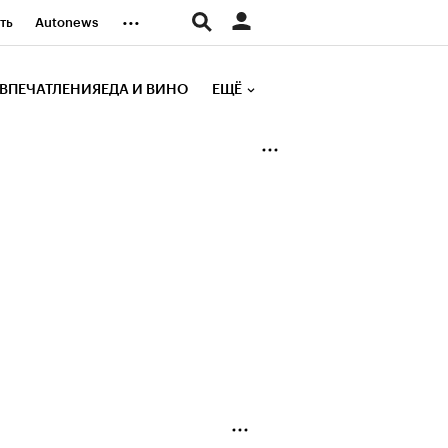
...
ть
Autonews
К Образование
ВПЕЧАТЛЕНИЯ
ЕДА И ВИНО
ЕЩЁ
д
Стиль
е рейтинги
иа
Финансы