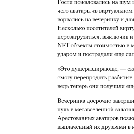
Гости пожаловались на шум и
чего аватары «в виртуально
ворвались на вечеринку и да
Несколько посетителей вирту
перезагрузиться, выключив и
NFT-объекты стоимостью в м
ударом и пострадали еще сил
«Это душераздирающе, — ска
00:00
/
00:00
смогу перепродать разбитые 
ведь теперь они получили ещ
Роу
1
8
Вечеринка досрочно завершил
из
Eko
Кадр из сериала «Мыс страха»
пуль в метавселенной залата
© ПР
© APPLE INC.
Арестованных аватаров позже
выплаченный их друзьями в 
Человек и закон
Критикуя кейс с Роузи Ханти