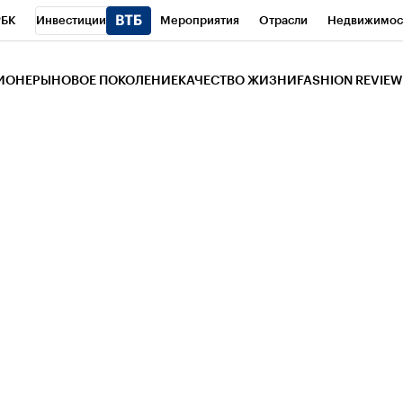
РБК
Инвестиции
Мероприятия
Отрасли
Недвижимос
и
Телеканал
РБК Вино
Спорт
Школа управления РБК
РБ
ЗИОНЕРЫ
НОВОЕ ПОКОЛЕНИЕ
КАЧЕСТВО ЖИЗНИ
FASHION REVIEW
РБК Life
Тренды
Визионеры
Национальные проекты
Горо
 Бизнес-среда
Дискуссионный клуб
Исследования
Кредитны
Газета
Спецпроекты СПб
Конференции СПб
Спецпроекты
трагентов
Политика
Экономика
Бизнес
Технологии и мед
ой валюты