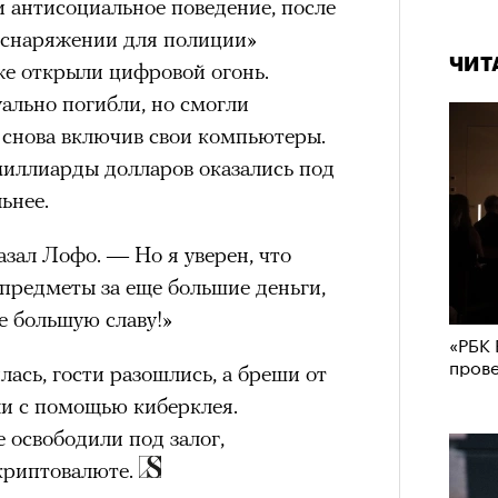
 антисоциальное поведение, после
м снаряжении для полиции»
ЧИТ
же открыли цифровой огонь.
ально погибли, но смогли
 снова включив свои компьютеры.
иллиарды долларов оказались под
ьнее.
зал Лофо. — Но я уверен, что
предметы за еще большие деньги,
Карго
ткани
е большую славу!»
лета
«РБК 
зи Хантингтон-Уайтли в рекламной кампании
пров
ась, гости разошлись, а бреши от
ЧИТ
nika
ли с помощью киберклея.
ЕСС-СЛУЖБА EKONIKA
 освободили под залог,
криптовалюте.
нгтон-Уайтли, одни пользователи