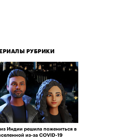
ЕРИАЛЫ РУБРИКИ
ЕРИАЛЫ РУБРИКИ
Визионеры» и masters:dom
 из Индии решила пожениться в
аука объясняет наш интерес
ели первую резиденцию
вселенной из-за COVID-19
рору и тру-крайму