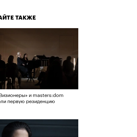
АЙТЕ ТАКЖЕ
, пижамные, из костюмной
: самые актуальные шорты
-2026
Визионеры» и masters:dom
ели первую резиденцию
АЙТЕ ТАКЖЕ