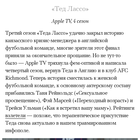
«Тед Лассо»
Apple TV, 4 сезон
Третий сезон «Теда Лассо» удачно закрыл историю
канзасского кризис-менеджера в английской
футбольной команде, многие зрители этот финал
приняли за окончательное прощание. Но не тут-то
было — Apple TV тряхнула фем-оптикой и написала
четвертый сезон, вернув Теда в Англию и в клуб AFC
Richmond. Теперь история сместилась к женской
футбольной команде, к основному актерскому составу
прибавились Таня Рейнольдс («Сексуальное
просвещение»), Фэй Марсей («Переходный возраст») и
00:00
/
00:00
Трейси Ульман («Как я встретил вашу маму»). Рейтинги
взлетели
— похоже, что терапевтическое присутствие
Теда снова актуально в нашем травмированном
инфополе.