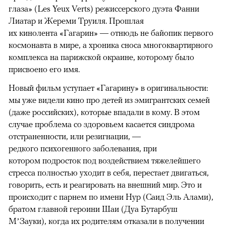
глаза» (Les Yeux Verts) режиссерского дуэта Фанни
Лиатар и Жереми Труиля. Прошлая
их кинолента «Гагарин» — отнюдь не байопик первого
космонавта в мире, а хроника сноса многоквартирного
комплекса на парижской окраине, которому было
присвоено его имя.
Новый фильм уступает «Гагарину» в оригинальности:
мы уже видели кино про детей из эмигрантских семей
(даже российских), которые впадали в кому. В этом
случае проблема со здоровьем касается синдрома
отстраненности, или резигнации, —
редкого психогенного заболевания, при
котором подросток под воздействием тяжелейшего
стресса полностью уходит в себя, перестает двигаться,
говорить, есть и реагировать на внешний мир. Это и
происходит с парнем по имени Нур (Саид Эль Алами),
братом главной героини Шаи (Дуа Бутарбуш
М’Зауки), когда их родителям отказали в получении