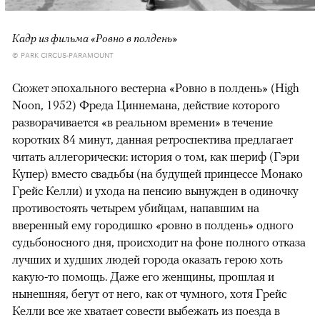
Кадр из фильма «Ровно в полдень»
© PARK CIRCUS-PARAMOUNT
Сюжет эпохального вестерна «Ровно в полдень» (High
Noon, 1952) Фреда Циннемана, действие которого
разворачивается «в реальном времени» в течение
коротких 84 минут, данная ретроспектива предлагает
читать аллегорически: история о том, как шериф (Гэри
Купер) вместо свадьбы (на будущей принцессе Монако
Грейс Келли) и ухода на пенсию вынужден в одиночку
противостоять четырем убийцам, напавшим на
вверенный ему городишко «ровно в полдень» одного
судьбоносного дня, происходит на фоне полного отказа
лучших и худших людей города оказать герою хоть
какую-то помощь. Даже его женщины, прошлая и
нынешняя, бегут от него, как от чумного, хотя Грейс
Келли все же хватает совести выбежать из поезда в