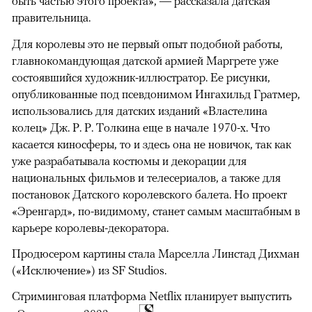
быть частью этого проекта», — рассказала датская
правительница.
Для королевы это не первый опыт подобной работы,
главнокомандующая датской армией Маргрете уже
состоявшийся художник-иллюстратор. Ее рисунки,
опубликованные под псевдонимом Ингахильд Гратмер,
использовались для датских изданий «Властелина
колец» Дж. Р. Р. Толкина еще в начале 1970-х. Что
касается киносферы, то и здесь она не новичок, так как
уже разрабатывала костюмы и декорации для
национальных фильмов и телесериалов, а также для
постановок Датского королевского балета. Но проект
00:00
/
00:00
«Эренгард», по-видимому, станет самым масштабным в
карьере королевы-декоратора.
Продюсером картины стала Марселла Линстад Дихман
(«Исключение») из SF Studios.
Стриминговая платформа Netflix планирует выпустить