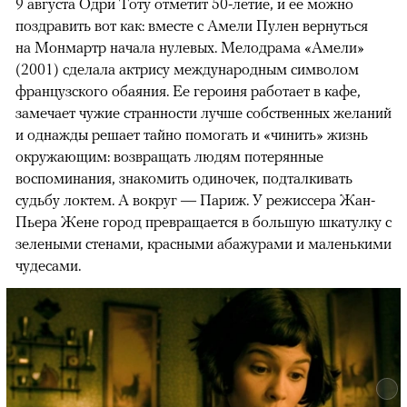
9 августа Одри Тоту отметит 50-летие, и ее можно
поздравить вот как: вместе с Амели Пулен вернуться
на Монмартр начала нулевых. Мелодрама «Амели»
(2001) сделала актрису международным символом
французского обаяния. Ее героиня работает в кафе,
замечает чужие странности лучше собственных желаний
и однажды решает тайно помогать и «чинить» жизнь
окружающим: возвращать людям потерянные
воспоминания, знакомить одиночек, подталкивать
судьбу локтем. А вокруг — Париж. У режиссера Жан-
Пьера Жене город превращается в большую шкатулку с
зелеными стенами, красными абажурами и маленькими
чудесами.