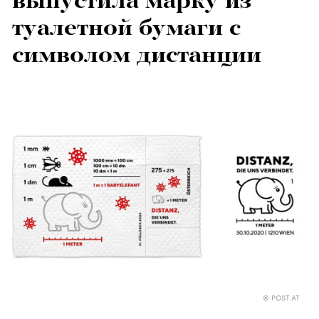
выпустила марку из
туалетной бумаги с
символом дистанции
© POST.AT