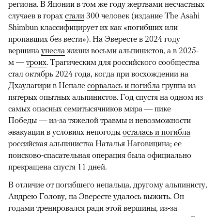
региона. В Японии в том же году жертвами несчастных
случаев в горах
стали
300 человек (издание The Asahi
Shimbun классифицирует их как «погибших или
пропавших без вести»). На Эвересте в 2024 году
вершина
унесла
жизни восьми альпинистов, а в 2025-
м —
троих
. Трагическим для российского сообщества
стал октябрь 2024 года, когда при восхождении на
Дхаулагири в Непале
сорвалась и погибла
группа из
пятерых опытных альпинистов. Год спустя на одном из
самых опасных семитысячников мира — пике
Победы — из-за тяжелой травмы и невозможности
эвакуации в условиях непогоды
осталась и погибла
российская альпинистка Наталья Наговицина; ее
поисково-спасательная операция была официально
прекращена спустя 11 дней.
В отличие от погибшего непальца, другому альпинисту,
Андрею Голову, на Эвересте удалось выжить. Он
годами тренировался ради этой вершины, из-за