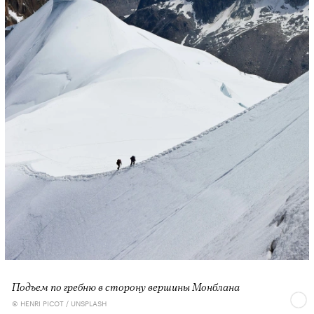
Подъем по гребню в сторону вершины Монблана
© HENRI PICOT / UNSPLASH