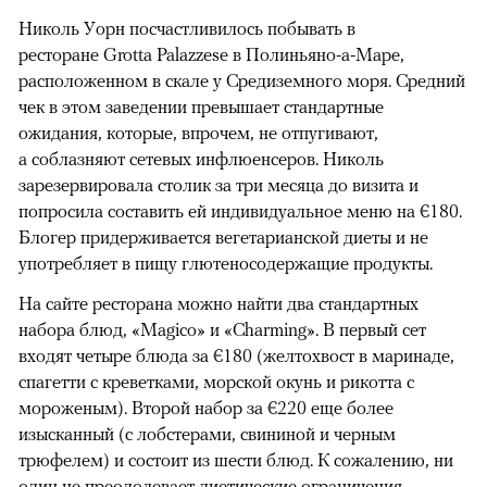
Николь Уорн посчастливилось побывать в
ресторане Grotta Palazzese в Полиньяно-а-Маре,
расположенном в скале у Средиземного моря. Средний
чек в этом заведении превышает стандартные
ожидания, которые, впрочем, не отпугивают,
а соблазняют сетевых инфлюенсеров. Николь
зарезервировала столик за три месяца до визита и
попросила составить ей индивидуальное меню на €180.
Блогер придерживается вегетарианской диеты и не
употребляет в пищу глютеносодержащие продукты.
На сайте ресторана можно найти два стандартных
набора блюд, «Magico» и «Charming». В первый сет
входят четыре блюда за €180 (желтохвост в маринаде,
спагетти с креветками, морской окунь и рикотта с
мороженым). Второй набор за €220 еще более
изысканный (с лобстерами, свининой и черным
трюфелем) и состоит из шести блюд. К сожалению, ни
один не преодолевает диетические ограничения