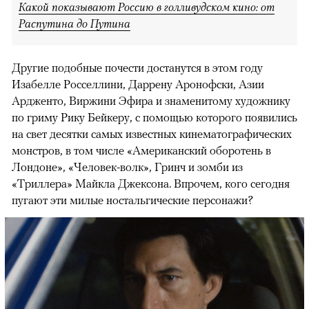
Какой показывают Россию в голливудском кино: от
Распутина до Путина
Другие подобные почести достанутся в этом году
Изабелле Росселлини, Даррену Аронофски, Азии
Ардженто, Виржини Эфира и знаменитому художнику
по гриму Рику Бейкеру, с помощью которого появились
на свет десятки самых известных кинематографических
монстров, в том числе «Американский оборотень в
Лондоне», «Человек-волк», Гринч и зомби из
«Триллера» Майкла Джексона. Впрочем, кого сегодня
пугают эти милые ностальгические персонажи?