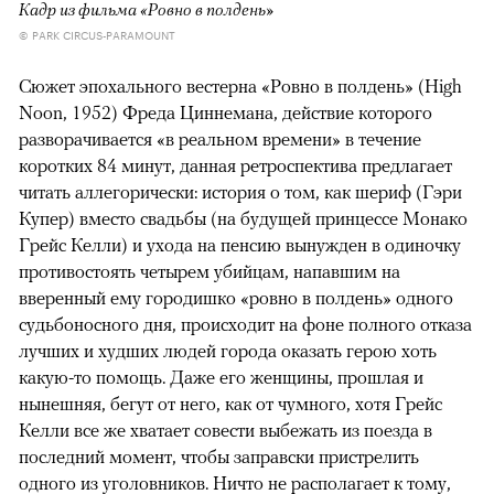
Кадр из фильма «Ровно в полдень»
© PARK CIRCUS-PARAMOUNT
Сюжет эпохального вестерна «Ровно в полдень» (High
Noon, 1952) Фреда Циннемана, действие которого
разворачивается «в реальном времени» в течение
коротких 84 минут, данная ретроспектива предлагает
читать аллегорически: история о том, как шериф (Гэри
Купер) вместо свадьбы (на будущей принцессе Монако
Грейс Келли) и ухода на пенсию вынужден в одиночку
противостоять четырем убийцам, напавшим на
вверенный ему городишко «ровно в полдень» одного
судьбоносного дня, происходит на фоне полного отказа
лучших и худших людей города оказать герою хоть
какую-то помощь. Даже его женщины, прошлая и
нынешняя, бегут от него, как от чумного, хотя Грейс
Келли все же хватает совести выбежать из поезда в
последний момент, чтобы заправски пристрелить
одного из уголовников. Ничто не располагает к тому,