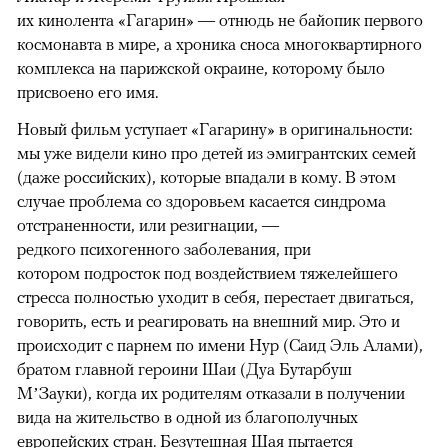
их кинолента «Гагарин» — отнюдь не байопик первого
космонавта в мире, а хроника сноса многоквартирного
комплекса на парижской окраине, которому было
присвоено его имя.
Новый фильм уступает «Гагарину» в оригинальности:
мы уже видели кино про детей из эмигрантских семей
(даже российских), которые впадали в кому. В этом
случае проблема со здоровьем касается синдрома
отстраненности, или резигнации, —
редкого психогенного заболевания, при
котором подросток под воздействием тяжелейшего
стресса полностью уходит в себя, перестает двигаться,
говорить, есть и реагировать на внешний мир. Это и
происходит с парнем по имени Нур (Саид Эль Алами),
братом главной героини Шаи (Дуа Бутарбуш
М’Зауки), когда их родителям отказали в получении
вида на жительство в одной из благополучных
европейских стран. Безутешная Шая пытается