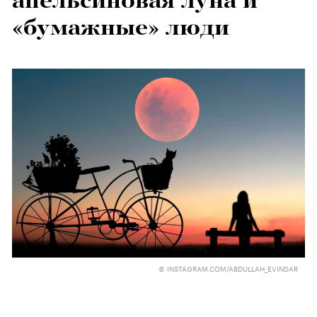
апельсиновая луна и
«бумажные» люди
© INSTAGRAM.COM/ABDULLAH_EVINDAR