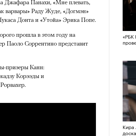
ра Джафара Панахи, «Мне плевать,
ак варвары» Раду Жуде, «Догмэн»
Лукаса Донта и «Утойа» Эрика Попе.
орого прошла в этом году на
«РБК 
пров
ер Паоло Соррентино представит
ы-призеры Канн:
кадзу Корээды и
Рорвахер.
Кира 
доск