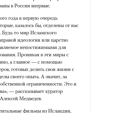
азаны в России впервые.
го года в первую очередь
торые, казалось бы, отделены от нас
4 кол
 Будь то мир Исламского
пропу
аправой идеологии или царство
равляемое непостижимыми для
ования. Проникая в эти миры с
ино, а главное — с помощью
ров, готовых делить свои жизни с
лы своего опыта. А значит, за
собственной ограниченности. Это и
тва», — рассказывает куратор
Алексей Медведев.
Карго
ткани
ентальные фильмы из Исландии,