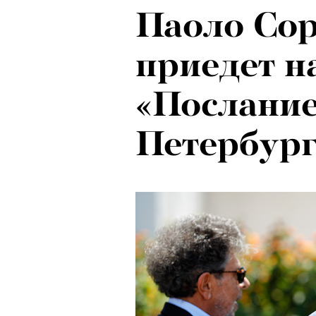
Паоло Со
приедет н
«Послание
Петербур