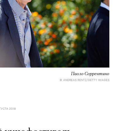
Паоло Соррентино
© ANDREAS RENTZ/GETTY IMAGES
ГУСТА 2018