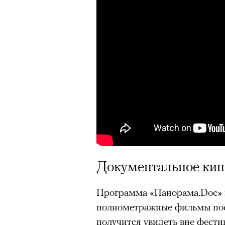
Документальное кин
Программа «Панорама.Doc» 
полнометражные фильмы посл
получится увидеть вне фести