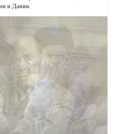
лета
ии и Дании.
100 л
косме