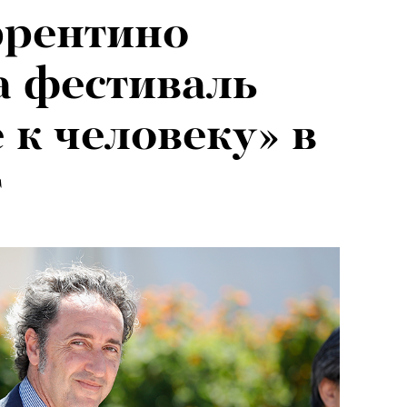
ррентино
а фестиваль
 к человеку» в
г