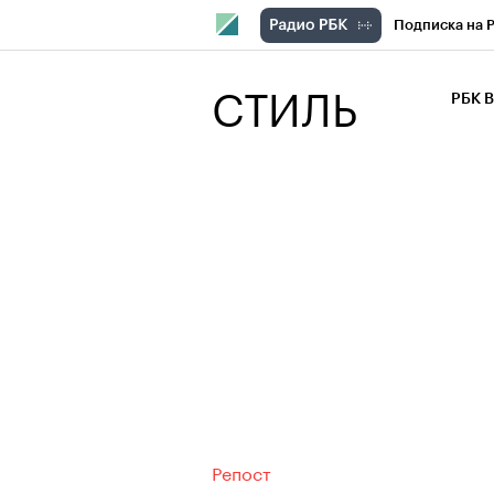
Подписка на 
РБК Компани
СТИЛЬ
РБК 
РБК Курсы
РБК Бизнес-с
Спецпроекты
Экономика
Репост