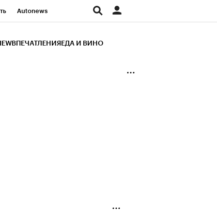
ть
Autonews
К Образование
IEW
ВПЕЧАТЛЕНИЯ
ЕДА И ВИНО
д
Стиль
Крипто
и
Франшизы
Газета
ов
Политика
ты