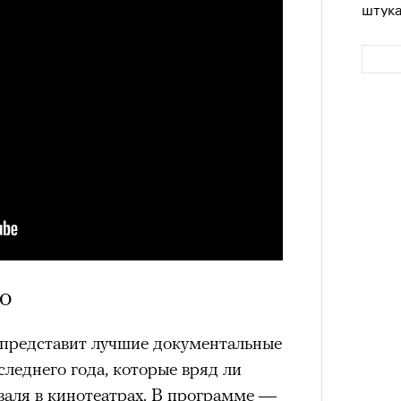
штук
Сможе
отвеч
о
представит лучшие документальные
еднего года, которые вряд ли
валя в кинотеатрах. В программе —