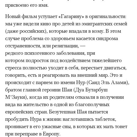
присвоено его имя.
Новый фильм уступает «Гагарину» в оригинальности:
мы уже видели кино про детей из эмигрантских семей
(даже российских), которые впадали в кому. В этом
случае проблема со здоровьем касается синдрома
отстраненности, или резигнации, —
редкого психогенного заболевания, при
котором подросток под воздействием тяжелейшего
стресса полностью уходит в себя, перестает двигаться,
говорить, есть и реагировать на внешний мир. Это и
происходит с парнем по имени Нур (Саид Эль Алами),
братом главной героини Шаи (Дуа Бутарбуш
М’Зауки), когда их родителям отказали в получении
вида на жительство в одной из благополучных
европейских стран. Безутешная Шая пытается
пробудить Нура к жизни: наглотавшись таблеток,
проникает в его ужасные сны, в которых их мать тонет
при переправе в Европу.