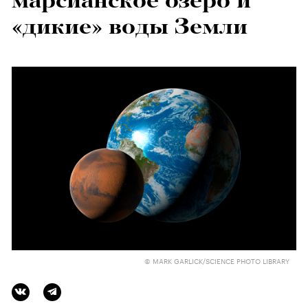
марсианское озеро и
«дикие» воды Земли
© MARK GARLICK/SCIENCE PHOTO LIBRARY