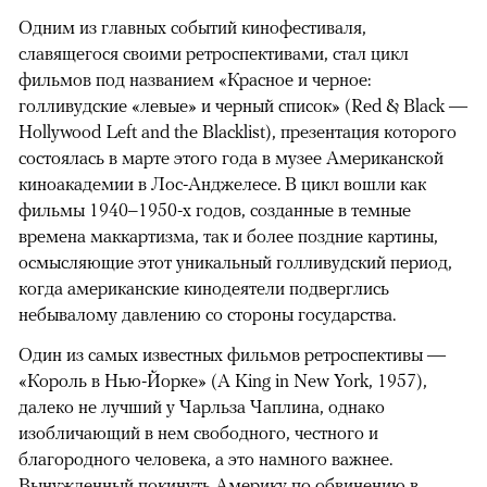
Одним из главных событий кинофестиваля,
славящегося своими ретроспективами, стал цикл
фильмов под названием «Красное и черное:
голливудские «левые» и черный список» (Red & Black —
Hollywood Left and the Blacklist), презентация которого
состоялась в марте этого года в музее Американской
киноакадемии в Лос-Анджелесе. В цикл вошли как
фильмы 1940–1950-х годов, созданные в темные
времена маккартизма, так и более поздние картины,
осмысляющие этот уникальный голливудский период,
когда американские кинодеятели подверглись
небывалому давлению со стороны государства.
Один из самых известных фильмов ретроспективы —
«Король в Нью-Йорке» (A King in New York, 1957),
далеко не лучший у Чарльза Чаплина, однако
изобличающий в нем свободного, честного и
благородного человека, а это намного важнее.
Вынужденный покинуть Америку по обвинению в