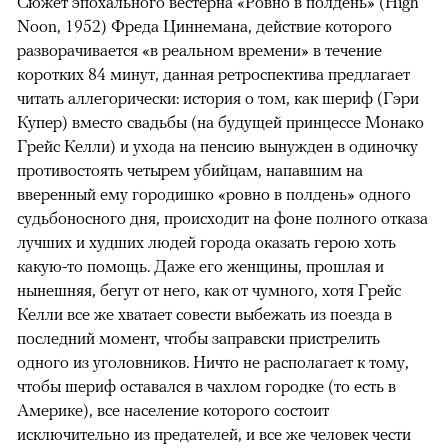
Сюжет эпохального вестерна «Ровно в полдень» (High
Noon, 1952) Фреда Циннемана, действие которого
разворачивается «в реальном времени» в течение
коротких 84 минут, данная ретроспектива предлагает
читать аллегорически: история о том, как шериф (Гэри
Купер) вместо свадьбы (на будущей принцессе Монако
Грейс Келли) и ухода на пенсию вынужден в одиночку
противостоять четырем убийцам, напавшим на
вверенный ему городишко «ровно в полдень» одного
судьбоносного дня, происходит на фоне полного отказа
лучших и худших людей города оказать герою хоть
какую-то помощь. Даже его женщины, прошлая и
нынешняя, бегут от него, как от чумного, хотя Грейс
Келли все же хватает совести выбежать из поезда в
последний момент, чтобы заправски пристрелить
одного из уголовников. Ничто не располагает к тому,
чтобы шериф оставался в чахлом городке (то есть в
Америке), все население которого состоит
исключительно из предателей, и все же человек чести