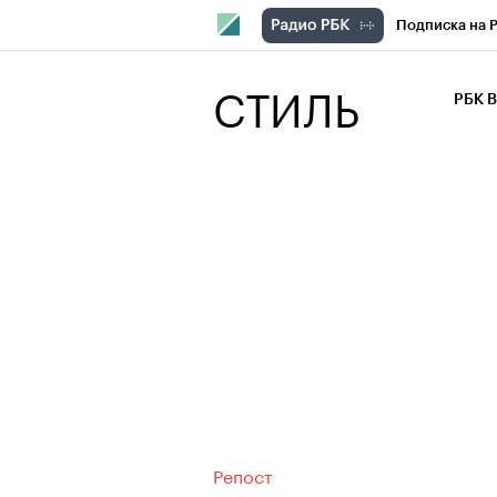
Подписка на 
РБК Компани
СТИЛЬ
РБК 
РБК Курсы
РБК Бизнес-с
Спецпроекты
Экономика
Репост