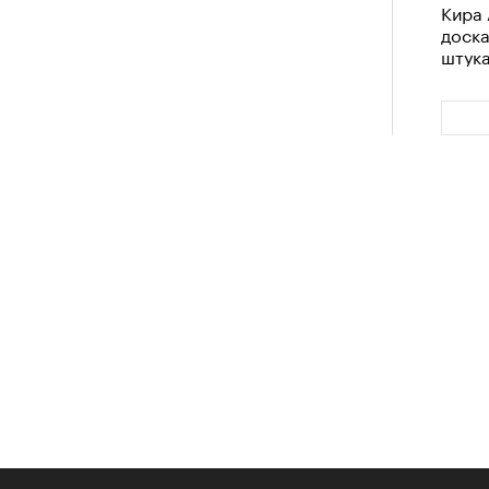
Кира 
доск
штук
Сможе
отвеч