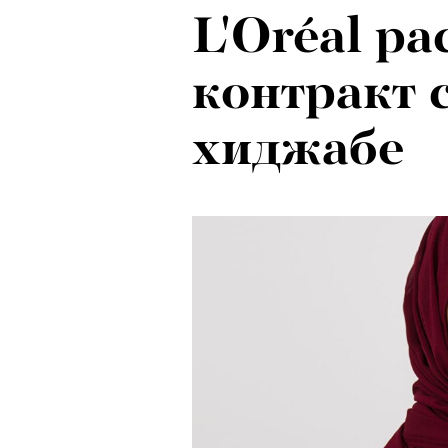
L'Oréal ра
контракт 
хиджабе