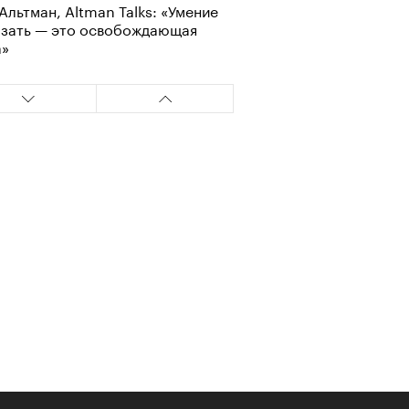
Альтман, Altman Talks: «Умение
азать — это освобождающая
а»
т ли человек прожить 180 лет:
ает Станислав Скакун