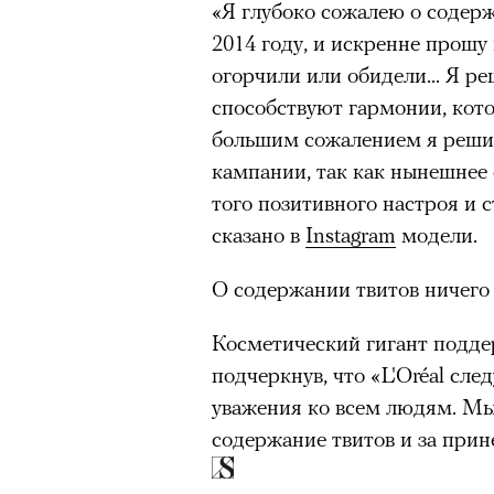
«Я глубоко сожалею о содерж
2014 году, и искренне прошу 
огорчили или обидели... Я ре
способствуют гармонии, котор
большим сожалением я решил
кампании, так как нынешнее
того позитивного настроя и
сказано в
Instagram
модели.
О содержании твитов ничего 
Косметический гигант подд
подчеркнув, что «L'Oréal сл
уважения ко всем людям. Мы
содержание твитов и за при