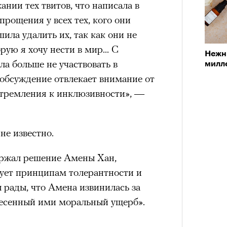
ании тех твитов, что написала в
прощения у всех тех, кого они
шила удалить их, так как они не
ую я хочу нести в мир... С
Нежн
а больше не участвовать в
милл
 обсуждение отвлекает внимание от
 стремления к инклюзивности», —
не известно.
ержал решение Амены Хан,
едует принципам толерантности и
 рады, что Амена извинилась за
несенный ими моральный ущерб».