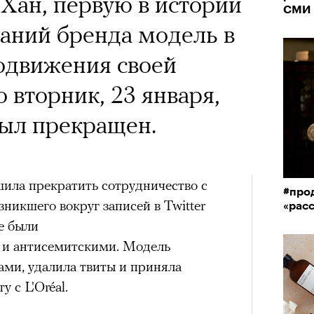
Хан, первую в истории
СМИ
аний бренда модель в
одвижения своей
 вторник, 23 января,
был прекращен.
ила прекратить сотрудничество с
#прод
зникшего вокруг записей в Twitter
«рас
е были
 и антисемитскими. Модель
ами, удалила твиты и приняла
 с L'Oréal.