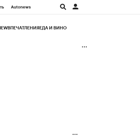
ть
Autonews
К Образование
IEW
ВПЕЧАТЛЕНИЯ
ЕДА И ВИНО
д
Стиль
Крипто
и
Франшизы
Газета
ов
Политика
ты