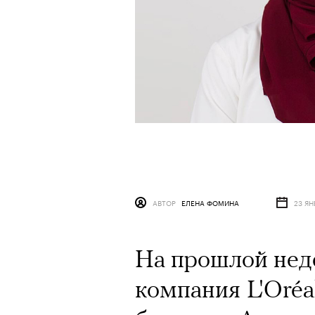
АВТОР
ЕЛЕНА ФОМИНА
23 ЯН
На прошлой нед
компания L'Oréa