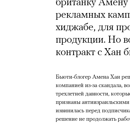
британку Амену 
рекламных камп
хиджабе, для пр
продукции. Но во
контракт с Хан 
Бьюти-блогер Амена Хан реш
компанией из-за скандала, во
трехлетней давности, которы
признаны антиизраильскими
извинилась перед подписчик
решение не продолжать работу