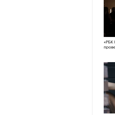
«РБК 
пров