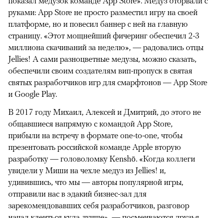
показал медузок команде App Store». Медуз оторвали с
руками: App Store не просто разместил игру на своей
платформе, но и повесил баннер с ней на главную
страницу. «Этот мощнейший фичеринг обеспечил 2-3
миллиона скачиваний за неделю», — радовались отцы
Jellies! А сами разноцветные медузы, можно сказать,
обеспечили своим создателям вип-пропуск в святая
святых разработчиков игр для смарфтонов — App Store
и Google Play.
В 2017 году Михаил, Алексей и Дмитрий, до этого не
общавшиеся напрямую с командой App Store,
прибыли на встречу в формате one-to-one, чтобы
презентовать российской команде Apple вторую
разработку — головоломку Kenshō. «Когда коллеги
увидели у Миши на чехле медуз из Jellies! и,
удивившись, что мы — авторы популярной игры,
отправили нас в эдакий бизнес-зал для
зарекомендовавших себя разработчиков, разговор
начал клеиться куда лучше», — посмеиваются друзья.