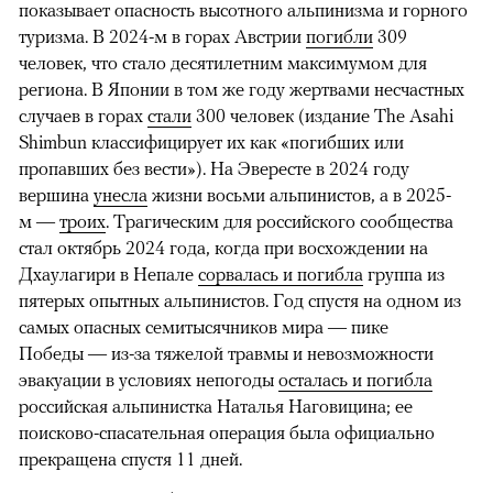
показывает опасность высотного альпинизма и горного
туризма. В 2024-м в горах Австрии
погибли
309
человек, что стало десятилетним максимумом для
региона. В Японии в том же году жертвами несчастных
случаев в горах
стали
300 человек (издание The Asahi
Shimbun классифицирует их как «погибших или
пропавших без вести»). На Эвересте в 2024 году
вершина
унесла
жизни восьми альпинистов, а в 2025-
м —
троих
. Трагическим для российского сообщества
стал октябрь 2024 года, когда при восхождении на
Дхаулагири в Непале
сорвалась и погибла
группа из
пятерых опытных альпинистов. Год спустя на одном из
самых опасных семитысячников мира — пике
Победы — из-за тяжелой травмы и невозможности
эвакуации в условиях непогоды
осталась и погибла
российская альпинистка Наталья Наговицина; ее
поисково-спасательная операция была официально
прекращена спустя 11 дней.