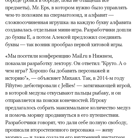
бороде (ройся в бороде, пока не отыщешь все
предметы), Mr. Eps, в котором нужно было управлять
чем-то похожим на сперматозоид, и алфавит —
сложносочиненная игрушка: на каждую букву алфавита
создавалась отдельная мини-игра. Разработчики дошли
до буквы E, а потом Алексей предложил соединять
буквы — так возник прообраз первой хитовой игры.
«Мы посетили конференцию Mail.ru в Нижнем,
показали разработку лектору. Он ответил: "Круто. А о
чем игра? Хорошо бы добавить персонажей и
историю"», — объясняет Михаил. Так, в 2014-м году
Fiftytwo дебютировали с Jellies! — затягивающей игрой,
в которой медузы откусывают пальцы рыбаку, и он
отправляется на поиски конечностей. Игроку
предлагалось собрать максимальное количество медуз
и помочь моряку продвинуться в его путешествии.
Разработчики говорят, что дали себе полную свободу,
прописали второстепенного персонажа — жену
моряка — и даже создали его внутренний инстаграм.