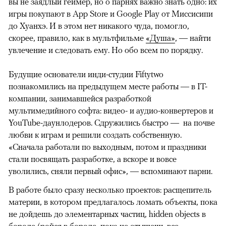
вы не заядлый геймер, но о парнях важно знать одно: их
игры покупают в App Store и Google Play от Миссисипи
до Хуанхэ. И в этом нет никакого чуда, помогло,
скорее, правило, как в мультфильме
«Душа»
, — найти
увлечение и следовать ему. Но обо всем по порядку.
Будущие основатели инди-студии Fiftytwo
познакомились на предыдущем месте работы — в IT-
компании, занимавшейся разработкой
мультимедийного софта: видео- и аудио-конвертеров и
YouTube-даунлодеров. Сдружились быстро — на почве
любви к играм и решили создать собственную.
«Сначала работали по выходным, потом и праздники
стали посвящать разработке, а вскоре и вовсе
уволились, сняли первый офис», — вспоминают парни.
В работе было сразу несколько проектов: расщепитель
материи, в котором предлагалось ломать объекты, пока
не дойдешь до элементарных частиц, hidden objects в