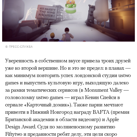
© ПРЕСС-СЛУЖБА
Уверенность в собственном вкусе привела троих друзей
уже ко второй вершине. Но и это не предел: в планах —
как минимум повторить успех лондонской студии ustwo
games и выпустить культовую игру, выходящую далеко
за рамки тематических сервисов (в Monument Valley —
головоломку ustwo games — играл Кевин Спейси в
сериале «Карточный домик»). Также парни мечтают
привезти в Нижний Новгород награду BAFTA (премия
Британской академии в области видеоигр) и Apple
Design Award. Судя по молниеносному развитию
Fiftytwo и преданности ребят делу, эти цели скоро