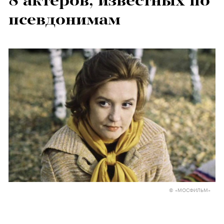
8 актеров, известных по
псевдонимам
© «МОСФИЛЬМ»