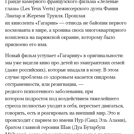
Гранде камерного французского фильма «Зеленые
глаза» (Les Yeux Verts) режиссерского дуэта Фанни
Лиатар и Жереми Труиля. Прошлая
их кинолента «Гагарин» — отнюдь не байопик первого
космонавта в мире, а хроника сноса многоквартирного
комплекса на парижской окраине, которому было
присвоено его имя.
Новый фильм уступает «Гагарину» в оригинальности:
мы уже видели кино про детей из эмигрантских семей
(даже российских), которые впадали в кому. В этом
случае проблема со здоровьем касается синдрома
отстраненности, или резигнации, —
редкого психогенного заболевания, при
котором подросток под воздействием тяжелейшего
стресса полностью уходит в себя, перестает двигаться,
говорить, есть и реагировать на внешний мир. Это и
происходит с парнем по имени Нур (Саид Эль Алами),
братом главной героини Шаи (Дуа Бутарбуш