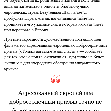
М’Зауки), когда их родителям отказали в получении
вида на жительство в одной из благополучных
европейских стран. Безутешная Шая пытается
пробудить Нура к жизни: наглотавшись таблеток,
проникает в его ужасные сны, в которых их мать тонет
при переправе в Европу.
При всей скромности художественной составляющей
фильма его адресованный европейцам добросердечный
призыв («Только вы можете нас спасти!» — сообщает
для тех, кто не понял, очнувшийся Нур) точно не будет
лишним в дни очередного обострения мигрантского
кризиса.
Адресованный европейцам
добросердечный призыв точно не
будет лишним в дни очередного