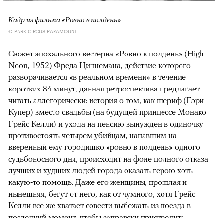
Кадр из фильма «Ровно в полдень»
© PARK CIRCUS-PARAMOUNT
Сюжет эпохального вестерна «Ровно в полдень» (High
Noon, 1952) Фреда Циннемана, действие которого
разворачивается «в реальном времени» в течение
коротких 84 минут, данная ретроспектива предлагает
читать аллегорически: история о том, как шериф (Гэри
Купер) вместо свадьбы (на будущей принцессе Монако
Грейс Келли) и ухода на пенсию вынужден в одиночку
противостоять четырем убийцам, напавшим на
вверенный ему городишко «ровно в полдень» одного
судьбоносного дня, происходит на фоне полного отказа
лучших и худших людей города оказать герою хоть
какую-то помощь. Даже его женщины, прошлая и
нынешняя, бегут от него, как от чумного, хотя Грейс
Келли все же хватает совести выбежать из поезда в
последний момент, чтобы заправски пристрелить