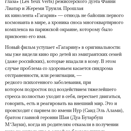
глаза» (Les Yeux Verts) режиссерского дуэта Фанни
Лиатар и Жереми Труиля. Прошлая
их кинолента «Гагарин» — отнюдь не байопик первого
космонавта в мире, а хроника сноса многоквартирного
комплекса на парижской окраине, которому было
присвоено его имя.
Новый фильм уступает «Гагарину» в оригинальности:
мы уже видели кино про детей из эмигрантских семей
(даже российских), которые впадали в кому. В этом
случае проблема со здоровьем касается синдрома
отстраненности, или резигнации, —
редкого психогенного заболевания, при
котором подросток под воздействием тяжелейшего
стресса полностью уходит в себя, перестает двигаться,
говорить, есть и реагировать на внешний мир. Это и
происходит с парнем по имени Нур (Саид Эль Алами),
братом главной героини Шаи (Дуа Бутарбуш
М’Зауки), когда их родителям отказали в получении