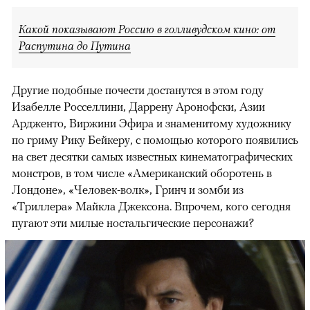
Какой показывают Россию в голливудском кино: от
Распутина до Путина
Другие подобные почести достанутся в этом году
Изабелле Росселлини, Даррену Аронофски, Азии
Ардженто, Виржини Эфира и знаменитому художнику
по гриму Рику Бейкеру, с помощью которого появились
на свет десятки самых известных кинематографических
монстров, в том числе «Американский оборотень в
Лондоне», «Человек-волк», Гринч и зомби из
«Триллера» Майкла Джексона. Впрочем, кого сегодня
пугают эти милые ностальгические персонажи?