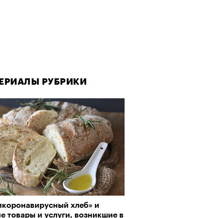
ЕРИАЛЫ РУБРИКИ
ЕРИАЛЫ РУБРИКИ
ЕРИАЛЫ РУБРИКИ
икоронавирусный хлеб» и
да как лекарство: как
рно-2025: Япония наносит
е товары и услуги, возникшие в
улки стали новой формой
ной удар