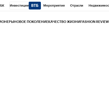
РБК
Инвестиции
Мероприятия
Отрасли
Недвижимос
и
Телеканал
РБК Вино
Спорт
Школа управления РБК
РБ
ЗИОНЕРЫ
НОВОЕ ПОКОЛЕНИЕ
КАЧЕСТВО ЖИЗНИ
FASHION REVIEW
РБК Life
Тренды
Визионеры
Национальные проекты
Горо
 Бизнес-среда
Дискуссионный клуб
Исследования
Кредитны
Газета
Спецпроекты СПб
Конференции СПб
Спецпроекты
трагентов
Политика
Экономика
Бизнес
Технологии и мед
ой валюты