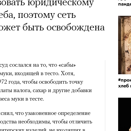
х первое восхождение в
 Тыркин рассказывает о
вовать юридическому
панд
тера
 последним, а другие
на остросоциальные
ба, поэтому сеть
сковать жизнью?
ожет быть освобождена
пинисты объясняют, как
еловека и почему к ней
лой
 суд сослался на то, что «сабы»
рам-канал «РБК Стиль»
муки, входящей в тесто. Хотя,
Лока
#про
Поче
Корей
972 года, чтобы освободить точку
хлеб
взро
латы налога, сахар и другие добавки
ар и Жереми Труиля
еса муки в тесте.
Грэя
рам-канал «РБК Стиль»
снил, что узаконенное определение
водства необходимы, чтобы отличить
рное: голливудские левые и черный
дитерских изделий, не входящих в