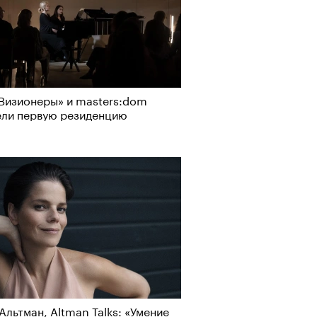
Визионеры» и masters:dom
ели первую резиденцию
т ли человек прожить 180 лет:
ает Станислав Скакун
Визионеры» и masters:dom
ели первую резиденцию
Альтман, Altman Talks: «Умение