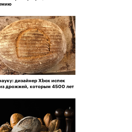
емию
пии
рно-2025: объединение двух
науку: дизайнер Xbox испек
му важны гормоны стресса
 и мир, в котором нет
 из дрожжей, которым 4500 лет
слых