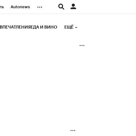
...
ть
Autonews
К Образование
ВПЕЧАТЛЕНИЯ
ЕДА И ВИНО
ЕЩЁ
д
Стиль
е рейтинги
иа
Финансы