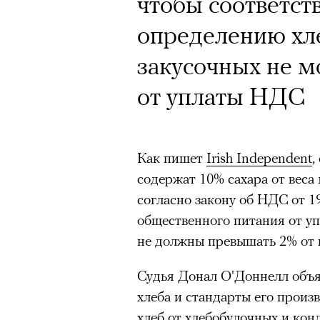
Почему для одни
Кинокритик Стас
чтобы соответст
горы становится
первых показах 
определению хле
готовы снова ри
темы
закусочных не м
Психологи и аль
от уплаты НДС
высота меняет ч
тянет с новой си
Как пишет
Irish Independent
,
Подписывайтесь на телег
содержат 10% сахара от веса 
согласно закону об НДС от 1
общественного питания от уп
Зеленые глаза» Фанни Лиат
не должны превышать 2% от в
«Бумажный тигр» Джеймса 
Подписывайтесь на телег
Судья Донал О'Доннелл объя
«Охота» Уэйна Вапимуквы
хлеба и стандарты его произ
Ретроспектива «Красное и че
хлеб от хлебобулочных и кон
список»