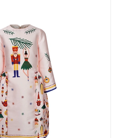
удет лишним в дни очередного
зиса.
Умный
осваи
Trave
ый европейцам
«РБК 
пров
ечный призыв
удет лишним в
ого обострения
ого кризиса.