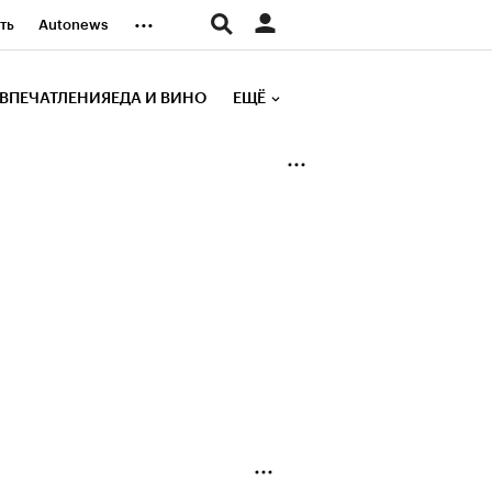
...
ть
Autonews
К Образование
ВПЕЧАТЛЕНИЯ
ЕДА И ВИНО
ЕЩЁ
д
Стиль
е рейтинги
иа
Финансы