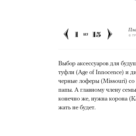
Пла
1
15
из
© П
Выбор аксессуаров для будущ
туфли (Age of Innocence) и ди
черные лоферы (Missouri) со 
папы. А главному члену сем
конечно же, нужна корона (K
жать не будет.
Кадр из фильма «Зеленые глаза»
© JUNE FILMS