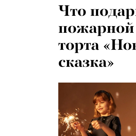
Что подар
Локарно-2
пожарной
показали 
торта «Но
фестиваля
сказка»
кино