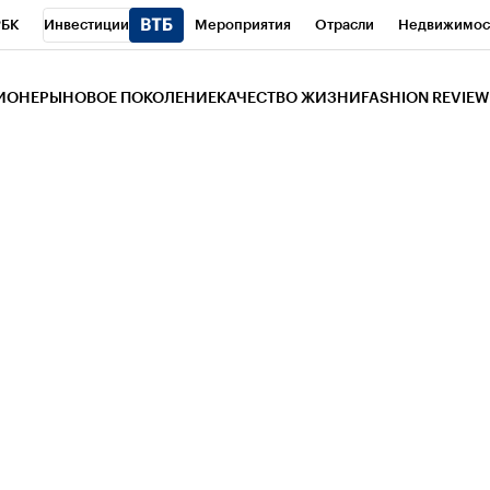
РБК
Инвестиции
Мероприятия
Отрасли
Недвижимос
и
Телеканал
РБК Вино
Спорт
Школа управления РБК
РБ
ЗИОНЕРЫ
НОВОЕ ПОКОЛЕНИЕ
КАЧЕСТВО ЖИЗНИ
FASHION REVIEW
РБК Life
Тренды
Визионеры
Национальные проекты
Горо
 Бизнес-среда
Дискуссионный клуб
Исследования
Кредитны
Газета
Спецпроекты СПб
Конференции СПб
Спецпроекты
трагентов
Политика
Экономика
Бизнес
Технологии и мед
ой валюты