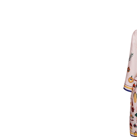
очнувшийся Нур) точно не б
обострения мигрантского кри
Адресованн
добросерд
точно не б
00:00
/
00:00
дни очередн
мигрантск