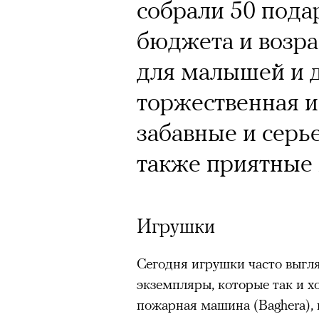
Кинокритик Стас
собрали 50 пода
первых показах 
бюджета и возра
темы
для малышей и д
торжественная и
забавные и серь
также приятные
Подписывайтесь на телег
Игрушки
Зеленые глаза» Фанни Лиат
«Бумажный тигр» Джеймса 
Сегодня игрушки часто выгл
«Охота» Уэйна Вапимуквы
экземпляры, которые так и хо
Ретроспектива «Красное и че
пожарная машина (Baghera),
список»