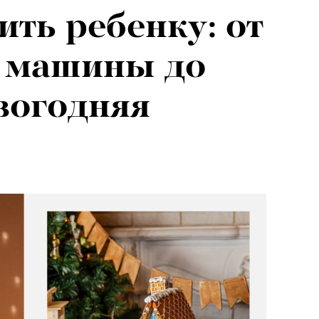
ить ребенку: от
026: что
 машины до
на открытии
вогодняя
 авторского
«РБК 
пров