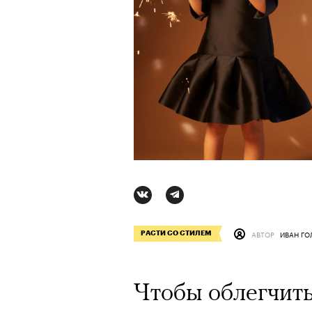
АВТОР
ИВАН ГО
РАСТИ СО CТИЛЕМ
АВТОР
СТАС ТЫРКИН
06 АВГУ
Чтобы облегчить