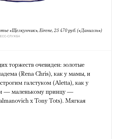
Кира 
доск
штук
тье «Щелкунчик», Eirene, 25 470 руб. («Даниэль»)
РЕСС-СЛУЖБА
их торжеств очевиден: золотые
адема (Rena Chris), как у мамы, и
строгим галстуком (Aletta), как у
ьи — маленькому принцу —
almanovich х Tony Tots). Мягкая
Сможе
отвеч