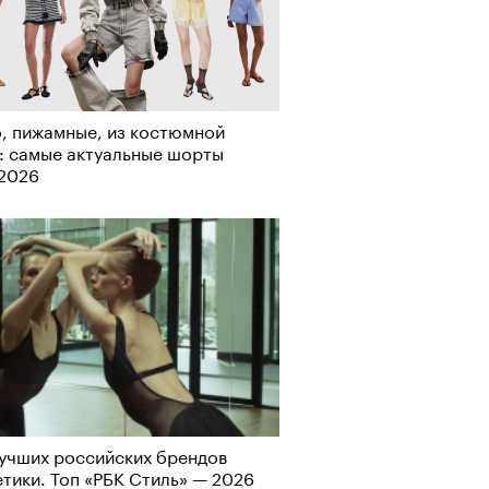
рно-2025: перестрелки в
, пижамные, из костюмной
йне и горизонтальные танцы в
: самые актуальные шорты
ыне
-2026
учших российских брендов
тики. Топ «РБК Стиль» — 2026