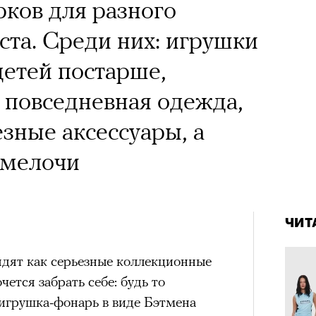
 Тыркин рассказывает о
рков для разного
на остросоциальные
ста. Среди них: игрушки
етей постарше,
 повседневная одежда,
езные аксессуары, а
 мелочи
рам-канал «РБК Стиль»
Лока
4 кол
Корей
пропу
взро
ар и Жереми Труиля
ЧИТ
Грэя
ядят как серьезные коллекционные
чется забрать себе: будь то
рное: голливудские левые и черный
 игрушка-фонарь в виде Бэтмена