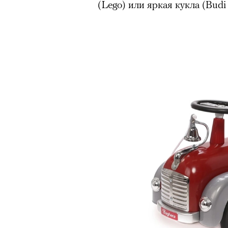
(Lego) или яркая кукла (Budi 
«Зеленые глаза» Фа
Труиля
Фестиваль открылся с намек
показом на огромном экран
камерного французского филь
Verts) режиссерского дуэта
Прошлая их кинолента «Гага
космонавта в мире, а хроник
комплекса на парижской окр
имя.
Новый фильм уступает «Гага
видели кино про детей из эм
российских), которые впадал