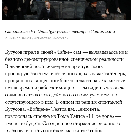
Спектакль «Р» Юрия Бутусова в театре «Сатирикон»
© КИРИЛЛ ЗЫКОВ / АГЕНТСТВО «МОСКВА»
Бутусов играл в своей «Чайке» сам — выламываясь из и
без того деконструированной сценической реальности.
В нынешней постпремьере на простую ткань
проецируются съемки отчаянных и, как кажется теперь,
прощальных танцев погибшего режиссера. Эта мертвая
петля времени работает мощно — ты видишь человека,
сочинившего все это действо со своим участием, но
отсутствующего в нем. В одном из ранних спектаклей
Бутусова, «Войцеке» Театра им. Ленсовета,
повторялась строчка из Тома Уэйтса «I’ll be gone» —
«меня не будет». Сегодняшнее вторжение экранного
Бутусова в плоть спектакля маркирует собой