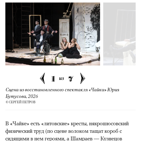
1
7
из
Сцена из восстановленного спектакля «Чайка» Юрия
Бутусова, 2026
© СЕРГЕЙ ПЕТРОВ
В «Чайке» есть «литовские» кресты, някрошюсовский
физический труд (по сцене волоком тащат короб с
сидящими в нем героями, а Шамраев — Кузнецов