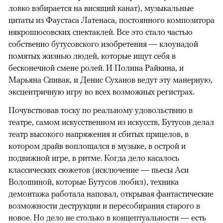
ловко взбирается на висящий канат), музыкальные
цитаты из Фаустаса Латенаса, постоянного композитора
някрошюсовских спектаклей. Все это стало частью
собственно бутусовского изобретения — клоунадой
помятых жизнью людей, которые ищут себя в
бесконечной смене ролей. И Полина Райкина, и
Марьяна Спивак, и Денис Суханов ведут эту манерную,
эксцентричную игру во всех возможных регистрах.
Почувствовав тоску по реальному удовольствию в
театре, самом искусственном из искусств, Бутусов делал
театр высокого напряжения и сбитых прицелов, в
котором драйв воплощался в музыке, в острой и
подвижной игре, в ритме. Когда дело касалось
классических сюжетов (исключение — пьесы Аси
Волошиной, которые Бутусов любил), техника
демонтажа работала наповал, открывая фантастические
возможности деструкции и пересобирания старого в
новое. Но дело не столько в концептуальности — есть