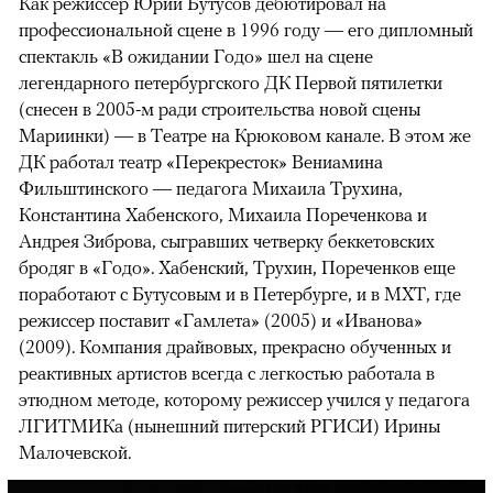
Как режиссер Юрий Бутусов дебютировал на
профессиональной сцене в 1996 году — его дипломный
спектакль «В ожидании Годо» шел на сцене
легендарного петербургского ДК Первой пятилетки
(снесен в 2005-м ради строительства новой сцены
Мариинки) — в Театре на Крюковом канале. В этом же
ДК работал театр «Перекресток» Вениамина
Фильштинского — педагога Михаила Трухина,
Константина Хабенского, Михаила Пореченкова и
Андрея Зиброва, сыгравших четверку беккетовских
бродяг в «Годо». Хабенский, Трухин, Пореченков еще
поработают с Бутусовым и в Петербурге, и в МХТ, где
режиссер поставит «Гамлета» (2005) и «Иванова»
(2009). Компания драйвовых, прекрасно обученных и
реактивных артистов всегда с легкостью работала в
этюдном методе, которому режиссер учился у педагога
ЛГИТМИКа (нынешний питерский РГИСИ) Ирины
Малочевской.