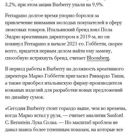
3,2%, при этом акции Burberry упали на 9,9%.
Ferragamo долгое время упорно боролся за
привлечение внимания молодых покупателей в сферу
люксовых товаров. Итальянский бренд взял Пола
Эндрю креативным директором в 2019-м, но он
покинул Ferragamo в начале 2021-го. Гоббетти, скорее
всего, придется первым делом найти ему замену,
способную встряхнуть бренд, считает
Bloomberg
.
В период работы в Burberry на должность креативного
директора Марко Гоббетти пригласил Риккардо Тиши,
а также приобрел итальянскую фирму-производителя
кожаных изделий для разработки новых предложений
по дизайну сумок.
«Сегодня Burberry стоит гораздо выше, чем во времена,
когда Марко встал у руля, — считает аналитик Sanford
C. Bernstein Лука Солка. — Но масштаб проблем не
давал шанса более успешным показам, на которые все