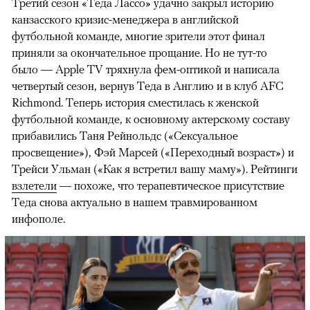
Третий сезон «Теда Лассо» удачно закрыл историю
канзасского кризис-менеджера в английской
футбольной команде, многие зрители этот финал
приняли за окончательное прощание. Но не тут-то
было — Apple TV тряхнула фем-оптикой и написала
четвертый сезон, вернув Теда в Англию и в клуб AFC
Richmond. Теперь история сместилась к женской
футбольной команде, к основному актерскому составу
прибавились Таня Рейнольдс («Сексуальное
просвещение»), Фэй Марсей («Переходный возраст») и
00:00
/
00:00
Трейси Ульман («Как я встретил вашу маму»). Рейтинги
взлетели
— похоже, что терапевтическое присутствие
Теда снова актуально в нашем травмированном
инфополе.