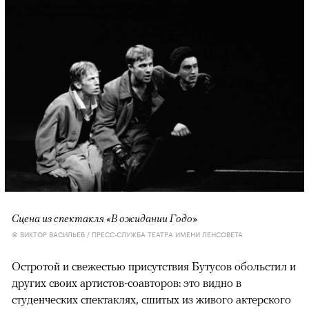
Сцена из спектакля «В ожидании Годо»
© ВИКТОР ВАСИЛЬЕВ / ПРЕСС-СЛУЖБА ТЕАТРА ИМЕНИ ЛЕНСОВЕТА
Остротой и свежестью присутствия Бутусов обольстил и
других своих артистов-соавторов: это видно в
студенческих спектаклях, сшитых из живого актерского