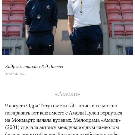
Кадр из сериала «Тед Лассо»
© APPLE INC.
«Амели»
9 августа Одри Тоту отметит 50-летие, и ее можно
поздравить вот как: вместе с Амели Пулен вернуться
на Монмартр начала нулевых. Мелодрама «Амели»
(2001) сделала актрису международным символом
французского обаяния. Ее героиня работает в кафе,