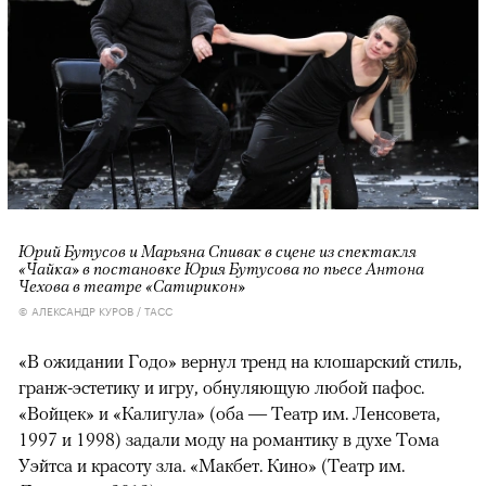
Юрий Бутусов и Марьяна Спивак в сцене из спектакля
«Чайка» в постановке Юрия Бутусова по пьесе Антона
Чехова в театре «Сатирикон»
© АЛЕКСАНДР КУРОВ / ТАСС
«В ожидании Годо» вернул тренд на клошарский стиль,
гранж-эстетику и игру, обнуляющую любой пафос.
«Войцек» и «Калигула» (оба — Театр им. Ленсовета,
1997 и 1998) задали моду на романтику в духе Тома
Уэйтса и красоту зла. «Макбет. Кино» (Театр им.