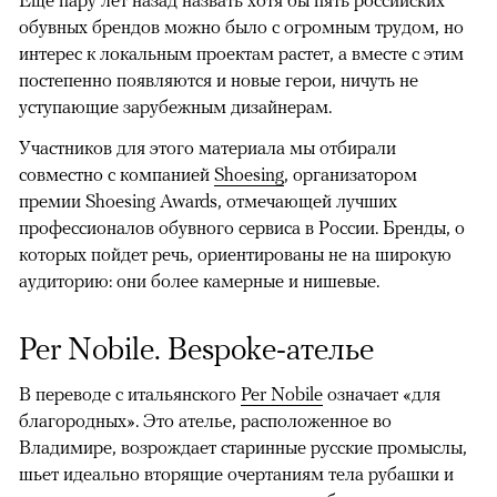
Еще пару лет назад назвать хотя бы пять российских
обувных брендов можно было с огромным трудом, но
интерес к локальным проектам растет, а вместе с этим
постепенно появляются и новые герои, ничуть не
уступающие зарубежным дизайнерам.
Участников для этого материала мы отбирали
совместно с компанией
Shoesing
, организатором
премии Shoesing Awards, отмечающей лучших
профессионалов обувного сервиса в России. Бренды, о
которых пойдет речь, ориентированы не на широкую
аудиторию: они более камерные и нишевые.
Per Nobile. Bespoke-ателье
В переводе с итальянского
Per Nobile
означает «для
благородных». Это ателье, расположенное во
Владимире, возрождает старинные русские промыслы,
шьет идеально вторящие очертаниям тела рубашки и