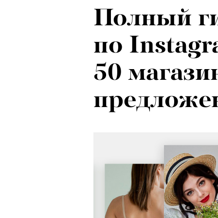
Полный г
по Instag
50 магази
предложе