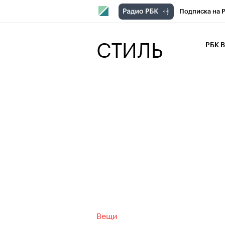
Подписка на 
РБК Компани
СТИЛЬ
РБК 
РБК Курсы
РБК Бизнес-с
Спецпроекты
Экономика
Вещи