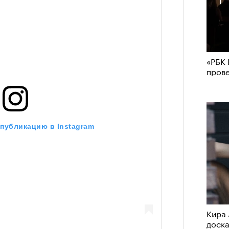
«РБК 
пров
 публикацию в Instagram
Кира 
доск