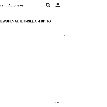
ть
Autonews
К Образование
IEW
ВПЕЧАТЛЕНИЯ
ЕДА И ВИНО
д
Стиль
Крипто
и
Франшизы
Газета
ов
Политика
ты