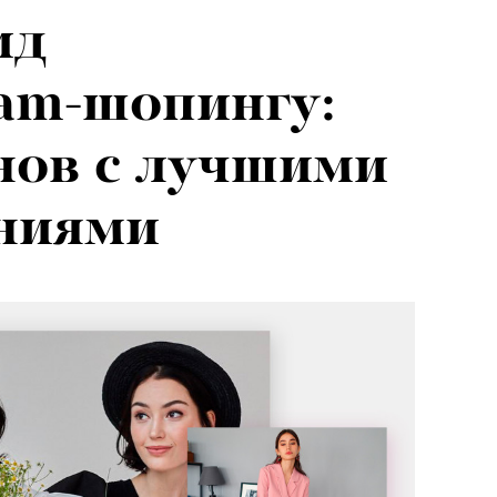
ид
ram-шопингу:
нов с лучшими
ниями