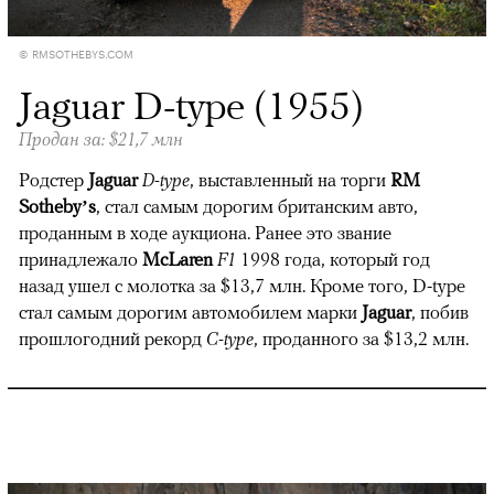
© RMSOTHEBYS.COM
Jaguar D-type (1955)
Продан за: $21,7 млн
Родстер
Jaguar
D-type
, выставленный на торги
RM
Sotheby’s
, стал самым дорогим британским авто,
проданным в ходе аукциона. Ранее это звание
принадлежало
McLaren
F1
1998 года, который год
назад ушел с молотка за $13,7 млн. Кроме того, D-type
стал самым дорогим автомобилем марки
Jaguar
, побив
прошлогодний рекорд
C-type
, проданного за $13,2 млн.