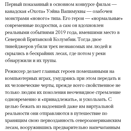
Первый показанный в основном конкурсе фильм —
канадская «Охота» Уэйна Вапимуквы — озабочен
монстрами «нового» типа. Его герои — «нормальные»
современные подростки, а сам он вдохновлен
реальными событиями 2019 года, имевшими место в
Северной Британской Колумбии. Тогда двое
тинейджеров убили трех незнакомых им людей и
скрылись в бескрайних лесах, где потом у реки
обнаружили и их трупы.
Режиссер делает главных героев помешанными на
компьютерных играх, умудряясь при этом передать и
их человеческие черты, прежде всего свойственное не
только людям их поколения неочевидное стремление
одновременно и «принадлежать», и ускользать. С
целью бежать из надоевшей даже им виртуальной
реальности они отправляются в путешествие по
хранящим свою первозданность североамериканским
лесам, вооружившись предварительно напечатанным