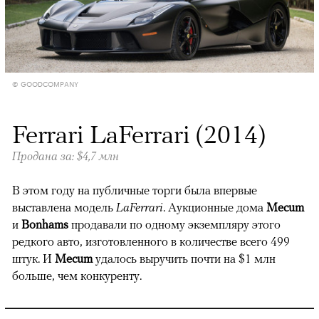
© GOODCOMPANY
Ferrari LaFerrari (2014)
Продана за: $4,7 млн
В этом году на публичные торги была впервые
выставлена модель
LaFerrari
. Аукционные дома
Mecum
и
Bonhams
продавали по одному экземпляру этого
редкого авто, изготовленного в количестве всего 499
штук. И
Mecum
удалось выручить почти на $1 млн
больше, чем конкуренту.