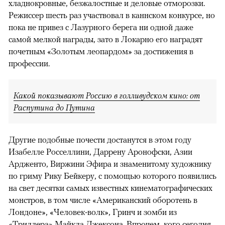
хладнокровные, безжалостные и деловые отморозки.
Режиссер шесть раз участвовал в каннском конкурсе, но
пока не привез с Лазурного берега ни одной даже
самой мелкой награды, зато в Локарно его наградят
почетным «Золотым леопардом» за достижения в
профессии.
Какой показывают Россию в голливудском кино: от
Распутина до Путина
Другие подобные почести достанутся в этом году
Изабелле Росселлини, Даррену Аронофски, Азии
Ардженто, Виржини Эфира и знаменитому художнику
по гриму Рику Бейкеру, с помощью которого появились
на свет десятки самых известных кинематографических
монстров, в том числе «Американский оборотень в
Лондоне», «Человек-волк», Гринч и зомби из
«Триллера» Майкла Джексона. Впрочем, кого сегодня