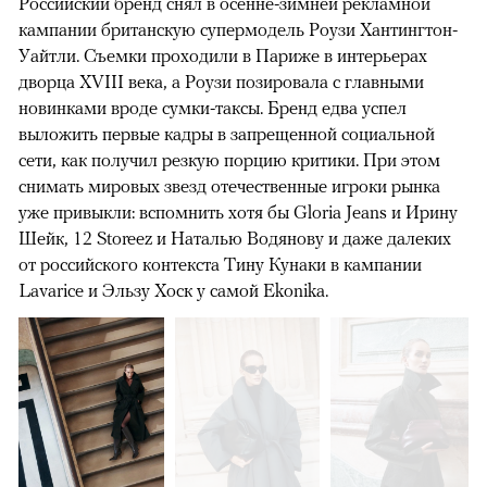
Российский бренд снял в осенне-зимней рекламной
кампании британскую супермодель Роузи Хантингтон-
Уайтли. Cъемки проходили в Париже в интерьерах
дворца XVIII века, а Роузи позировала с главными
новинками вроде сумки-таксы. Бренд едва успел
выложить первые кадры в запрещенной социальной
сети, как получил резкую порцию критики. При этом
снимать мировых звезд отечественные игроки рынка
уже привыкли: вспомнить хотя бы Gloria Jeans и Ирину
Шейк, 12 Storeez и Наталью Водянову и даже далеких
от российского контекста Тину Кунаки в кампании
Lavarice и Эльзу Хоск у самой Ekonika.