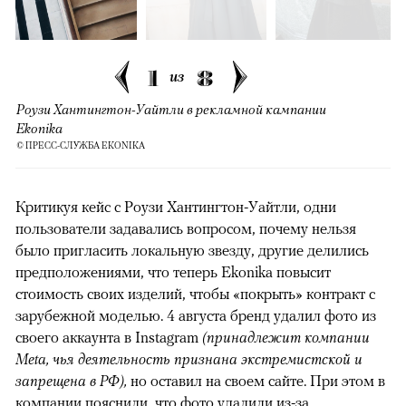
1
8
из
Роузи Хантингтон-Уайтли в рекламной кампании
Ekonika
© ПРЕСС-СЛУЖБА EKONIKA
Критикуя кейс с Роузи Хантингтон-Уайтли, одни
пользователи задавались вопросом, почему нельзя
было пригласить локальную звезду, другие делились
предположениями, что теперь Ekonika повысит
стоимость своих изделий, чтобы «покрыть» контракт с
зарубежной моделью. 4 августа бренд удалил фото из
своего аккаунта в Instagram
(принадлежит компании
Meta, чья деятельность признана экстремистской и
запрещена в РФ),
но оставил на своем сайте. При этом в
компании пояснили, что фото удалили из-за