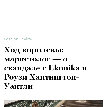
Fashion Review
Ход королевы:
маркетолог — о
скандале с Ekonika и
Роузи Хантингтон-
Уайтли