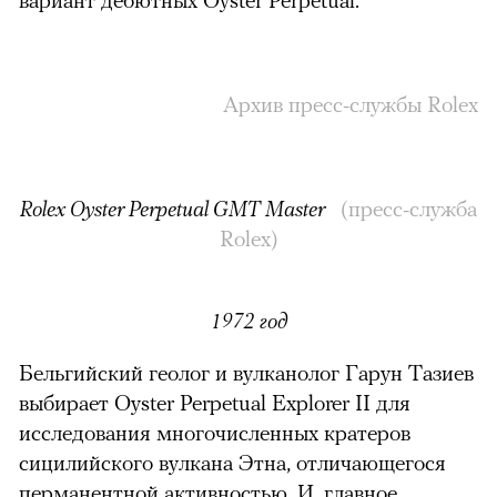
Архив пресс-службы Rolex
Rolex Oyster Perpetual GMT Master
(
пресс-служба
Rolex
)
1972 год
Бельгийский геолог и вулканолог Гарун Тазиев
выбирает Oyster Perpetual Explorer II для
исследования многочисленных кратеров
сицилийского вулкана Этна, отличающегося
перманентной активностью. И, главное,