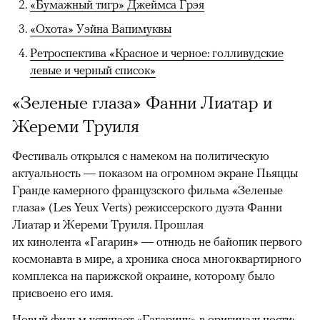
«Бумажный тигр» Джеймса Грэя
«Охота» Уэйна Вапимуквы
Ретроспектива «Красное и черное: голливудские
левые и черный список»
«Зеленые глаза» Фанни Лиатар и
Жереми Труиля
Фестиваль открылся с намеком на политическую
актуальность — показом на огромном экране Пьяццы
Гранде камерного французского фильма «Зеленые
глаза» (Les Yeux Verts) режиссерского дуэта Фанни
Лиатар и Жереми Труиля. Прошлая
их кинолента «Гагарин» — отнюдь не байопик первого
космонавта в мире, а хроника сноса многоквартирного
комплекса на парижской окраине, которому было
присвоено его имя.
Новый фильм уступает «Гагарину» в оригинальности: