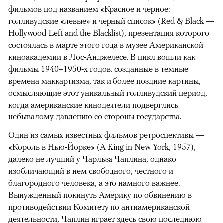
фильмов под названием «Красное и черное:
голливудские «левые» и черный список» (Red & Black —
Hollywood Left and the Blacklist), презентация которого
состоялась в марте этого года в музее Американской
киноакадемии в Лос-Анджелесе. В цикл вошли как
фильмы 1940–1950-х годов, созданные в темные
времена маккартизма, так и более поздние картины,
осмысляющие этот уникальный голливудский период,
когда американские кинодеятели подверглись
небывалому давлению со стороны государства.
Один из самых известных фильмов ретроспективы —
«Король в Нью-Йорке» (A King in New York, 1957),
далеко не лучший у Чарльза Чаплина, однако
изобличающий в нем свободного, честного и
благородного человека, а это намного важнее.
Вынужденный покинуть Америку по обвинению в
противодействии Комитету по антиамериканской
деятельности, Чаплин играет здесь свою последнюю