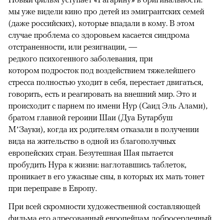
мы уже видели кино про детей из эмигрантских семей
(даже российских), которые впадали в кому. В этом
случае проблема со здоровьем касается синдрома
отстраненности, или резигнации, —
редкого психогенного заболевания, при
котором подросток под воздействием тяжелейшего
стресса полностью уходит в себя, перестает двигаться,
говорить, есть и реагировать на внешний мир. Это и
происходит с парнем по имени Нур (Саид Эль Алами),
братом главной героини Шаи (Дуа Бутарбуш
М’Зауки), когда их родителям отказали в получении
вида на жительство в одной из благополучных
европейских стран. Безутешная Шая пытается
пробудить Нура к жизни: наглотавшись таблеток,
проникает в его ужасные сны, в которых их мать тонет
при переправе в Европу.
При всей скромности художественной составляющей
фильма его адресованный европейцам добросердечный