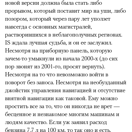
новой версии должна была стать либо
прорывом, который поставит мир на уши, либо
позором, который через пару лет уползет
00:00
/
00:00
навсегда с основных магистралей,
растворившихся в неблагополучных регионах.
IS ждала лучшая судьба, и он ее заслужил.
Несмотря на приборную панель, которую
зачем-то умыкнули из начала 2000‑х (до сих
пор звонят из 2001‑го, просят вернуть).
Несмотря на то что невозможно войти в
поворот без заноса. Несмотря на необузданный
джойстик управления навигацией и отсутствие
внятной навигации как таковой. Ему можно
простить все за то, что он никогда не врет —
бесценное и незнакомое многим машинам и
людям качество. Если уж заявил расход
бензина 7,7 л на 100 км, то так оно и есть.