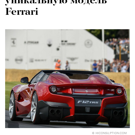
уникальную модель
Ferrari
© HICONSU;PTION.COM