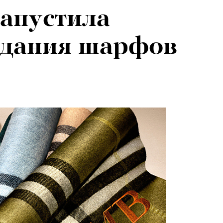
запустила
здания шарфов