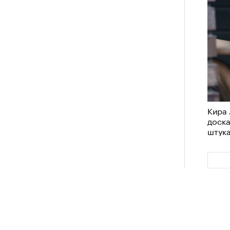
Кира 
доск
штук