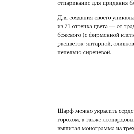
отпаривание для придания бл
Для создания своего уникал
из 71 оттенка цвета — от тра
бежевого (с фирменной клетк
расцветок: янтарной, оливко
пепельно-сиреневой.
Шарф можно украсить серде
горохом, а также леопардов
вышитая монограмма из трех 