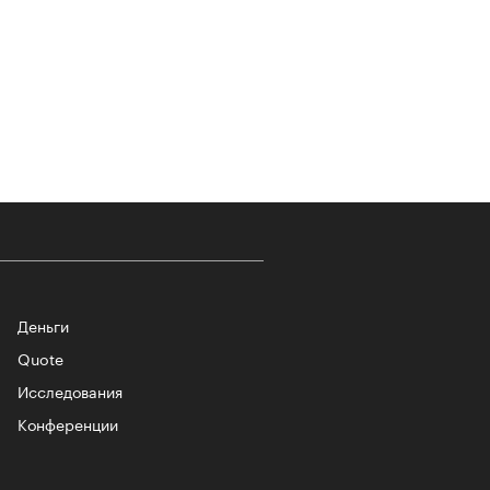
т ли человек прожить 180 лет:
ает Станислав Скакун
Деньги
Quote
Исследования
лаборации, которые нельзя
стить
Конференции