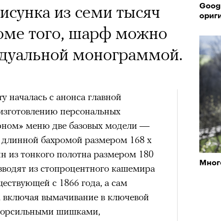
рисунка из семи тысяч
Googl
ориг
оме того, шарф можно
идуальной монограммой.
y началась с анонса главной
о изготовлению персональных
рном» меню две базовых модели —
 длинной бахромой размером 168 х
н из тонкого полотна размером 180
Мног
изводят из стопроцентного кашемира
ествующей с 1866 года, а сам
в, включая вымачивание в ключевой
 ворсильными шишками,