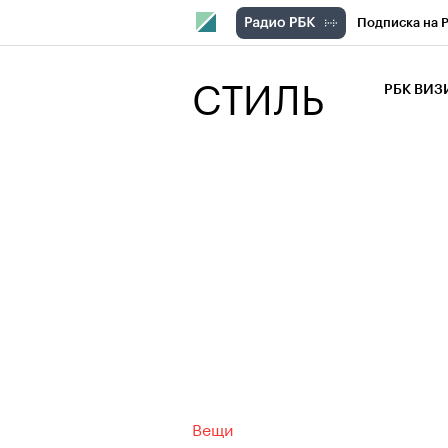
Подписка на 
РБК Компани
СТИЛЬ
РБК ВИ
РБК Курсы
Крипто
РБК
Франшизы
Проверка кон
Рынок наличн
Вещи