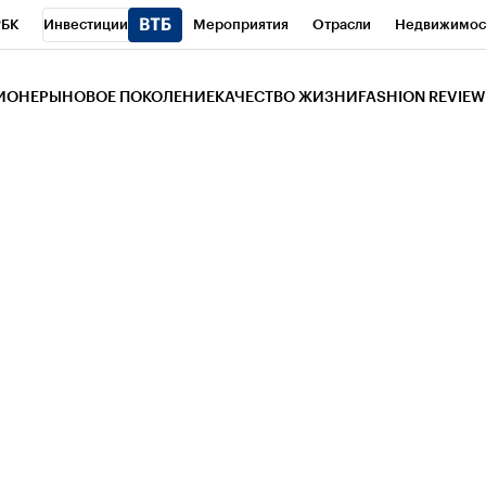
РБК
Инвестиции
Мероприятия
Отрасли
Недвижимос
и
Телеканал
РБК Вино
Спорт
Школа управления РБК
РБ
ЗИОНЕРЫ
НОВОЕ ПОКОЛЕНИЕ
КАЧЕСТВО ЖИЗНИ
FASHION REVIEW
РБК Life
Тренды
Визионеры
Национальные проекты
Горо
 Бизнес-среда
Дискуссионный клуб
Исследования
Кредитны
Газета
Спецпроекты СПб
Конференции СПб
Спецпроекты
трагентов
Политика
Экономика
Бизнес
Технологии и мед
ой валюты