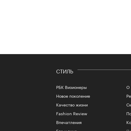
СТИЛЬ
РБК Визионеры
О 
Новое поколение
Р
Качество жизни
Ск
Fashion Review
По
Впечатления
Ко
Еда и вино
Пе