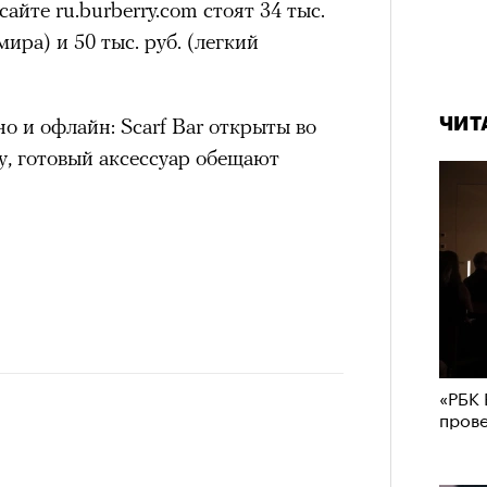
айте ru.burberry.com стоят 34 тыс.
ира) и 50 тыс. руб. (легкий
о и офлайн: Scarf Bar открыты во
ЧИТ
ру, готовый аксессуар обещают
«РБК 
пров