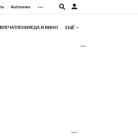
...
ть
Autonews
К Образование
ВПЕЧАТЛЕНИЯ
ЕДА И ВИНО
ЕЩЁ
д
Стиль
е рейтинги
иа
Финансы