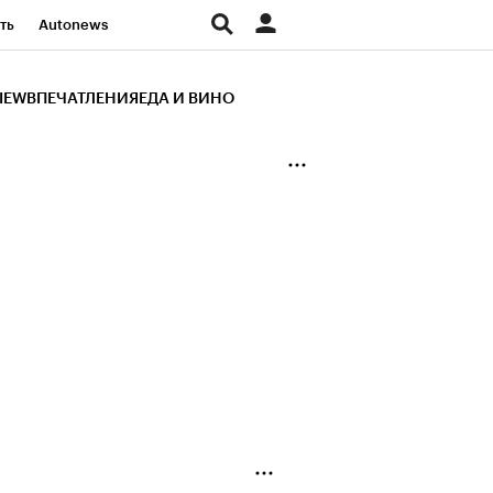
ть
Autonews
К Образование
IEW
ВПЕЧАТЛЕНИЯ
ЕДА И ВИНО
д
Стиль
Крипто
и
Франшизы
Газета
ов
Политика
ты