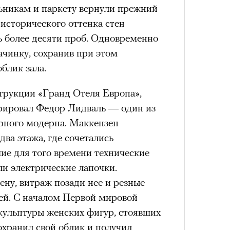
ьникам и паркету вернули прежний
 исторического оттенка стен
ь более десяти проб. Одновременно
ачинку, сохранив при этом
блик зала.
струкции «Гранд Отеля Европа»,
урировал Федор Лидваль — один из
ерного модерна. Маккензен
два этажа, где сочетались
ие для того времени технические
и электрические лапочки.
ну, витраж позади нее и резные
тей. С началом Первой мировой
скульптуры женских фигур, стоявших
сохранил свой облик и получил