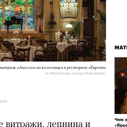
МАТ
 витраж «Аполлон на колеснице» в ресторане «Европа»
© ПРЕСС-СЛУЖБА «ГРАНД ОТЕЛЯ ЕВРОПА»
 2026
Чем з
 витражи, лепнина и
«Ярос