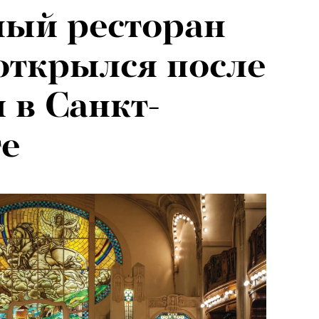
ный ресторан
открылся после
 в Санкт-
е