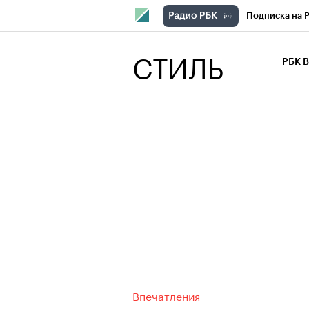
Подписка на 
РБК Компани
СТИЛЬ
РБК 
РБК Курсы
РБК Бизнес-с
Спецпроекты
Экономика
Впечатления