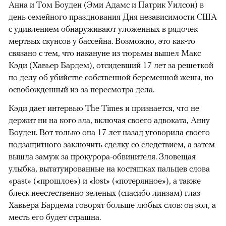
Анна и Том Боуден (Эми Адамс и Патрик Уилсон) в
день семейного празднования Дня независимости США
с удивлением обнаруживают уложенных в рядочек
мертвых скунсов у бассейна. Возможно, это как-то
связано с тем, что накануне из тюрьмы вышел Макс
Кэди (Хавьер Бардем), отсидевший 17 лет за решеткой
по делу об убийстве собственной беременной жены, но
освобожденный из-за пересмотра дела.
Кэди дает интервью The Times и признается, что не
держит ни на кого зла, включая своего адвоката, Анну
Боуден. Вот только она 17 лет назад уговорила своего
подзащитного заключить сделку со следствием, а затем
вышла замуж за прокурора-обвинителя. Зловещая
улыбка, вытатуированные на костяшках пальцев слова
«past» («прошлое») и «lost» («потерянное»), а также
блеск неестественно зеленых (спасибо линзам) глаз
Хавьера Бардема говорят больше любых слов: он зол, а
месть его будет страшна.