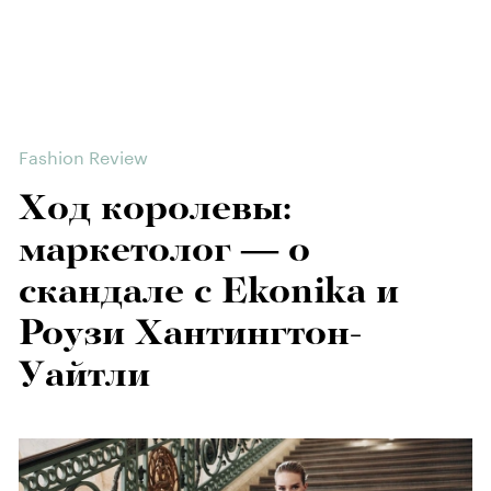
Fashion Review
Ход королевы:
маркетолог — о
скандале с Ekonika и
Роузи Хантингтон-
Уайтли