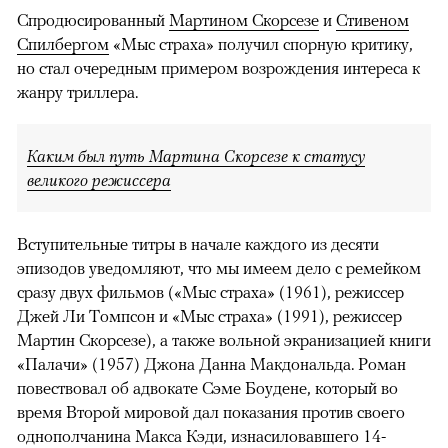
Спродюсированный
Мартином Скорсезе
и
Стивеном
Спилбергом
«Мыс страха» получил спорную критику,
но стал очередным примером возрождения интереса к
жанру триллера.
Каким был путь Мартина Скорсезе к статусу
великого режиссера
Вступительные титры в начале каждого из десяти
эпизодов уведомляют, что мы имеем дело с ремейком
сразу двух фильмов («Мыс страха» (1961), режиссер
Джей Ли Томпсон и «Мыс страха» (1991), режиссер
Мартин Скорсезе), а также вольной экранизацией книги
«Палачи» (1957) Джона Данна Макдональда. Роман
повествовал об адвокате Сэме Боудене, который во
время Второй мировой дал показания против своего
однополчанина Макса Кэди, изнасиловавшего 14-