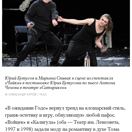
Юрий Бутусов и Марьяна Спивак в сцене из спектакля
«Чайка» в постановке Юрия Бутусова по пьесе Антона
Чехова в театре «Сатирикон»
© АЛЕКСАНДР КУРОВ / ТАСС
«В ожидании Годо» вернул тренд на клошарский стиль,
гранж-эстетику и игру, обнуляющую любой пафос.
«Войцек» и «Калигула» (оба — Театр им. Ленсовета,
1997 и 1998) задали моду на романтику в духе Тома