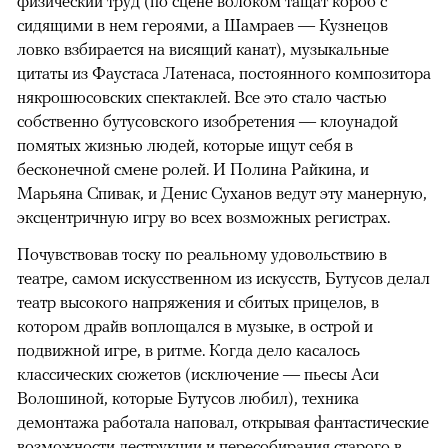
физический труд (по сцене волоком тащат короб с
сидящими в нем героями, а Шамраев — Кузнецов
ловко взбирается на висящий канат), музыкальные
цитаты из Фаустаса Латенаса, постоянного композитора
някрошюсовских спектаклей. Все это стало частью
собственно бутусовского изобретения — клоунадой
помятых жизнью людей, которые ищут себя в
бесконечной смене ролей. И Полина Райкина, и
Марьяна Спивак, и Денис Суханов ведут эту манерную,
эксцентричную игру во всех возможных регистрах.
Почувствовав тоску по реальному удовольствию в
театре, самом искусственном из искусств, Бутусов делал
театр высокого напряжения и сбитых прицелов, в
котором драйв воплощался в музыке, в острой и
подвижной игре, в ритме. Когда дело касалось
классических сюжетов (исключение — пьесы Аси
Волошиной, которые Бутусов любил), техника
демонтажа работала наповал, открывая фантастические
возможности деструкции и пересобирания старого в