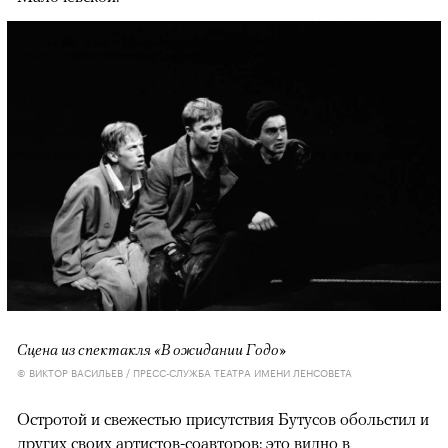
Сцена из спектакля «В ожидании Годо»
© ВИКТОР ВАСИЛЬЕВ / ПРЕСС-СЛУЖБА ТЕАТРА ИМЕНИ ЛЕНСОВЕТА
Остротой и свежестью присутствия Бутусов обольстил и
других своих артистов-соавторов: это видно в