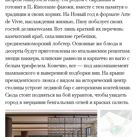
готовит в IL Ristorante фьюжн, вместе с тем памятуя о
традиции и своих корнях. На Новый год в формате Arte
de Vivre, наслаждения жизнью, Пизу побалует своих
гостей деликатесами. Вот лишь краткий их перечень:
камчатский краб, сахалинские гребешки,
средиземноморский лобстер. Основные же блюда и
десерты будут приготовлены по итальянским рецептам:
мецци паккери, плинские равиоли и карпаччо из вагю с
белым трюфелем. Конечно, все — под аккомпанемент
шампанского и выверенной подборки вин. На крыше
президентского люкса с видом на исторический центр
столицы устроят ледяной бар с авторскими коктейлями.
Сюда стоит подняться на бой курантов, чтобы увидеть
город в мерцании бенгальских огней и красках салюта.