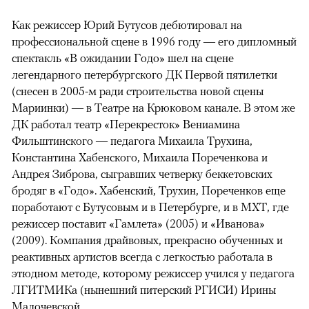
Как режиссер Юрий Бутусов дебютировал на
профессиональной сцене в 1996 году — его дипломный
спектакль «В ожидании Годо» шел на сцене
легендарного петербургского ДК Первой пятилетки
(снесен в 2005-м ради строительства новой сцены
Мариинки) — в Театре на Крюковом канале. В этом же
ДК работал театр «Перекресток» Вениамина
Фильштинского — педагога Михаила Трухина,
Константина Хабенского, Михаила Пореченкова и
Андрея Зиброва, сыгравших четверку беккетовских
бродяг в «Годо». Хабенский, Трухин, Пореченков еще
поработают с Бутусовым и в Петербурге, и в МХТ, где
режиссер поставит «Гамлета» (2005) и «Иванова»
(2009). Компания драйвовых, прекрасно обученных и
реактивных артистов всегда с легкостью работала в
этюдном методе, которому режиссер учился у педагога
ЛГИТМИКа (нынешний питерский РГИСИ) Ирины
Малочевской.