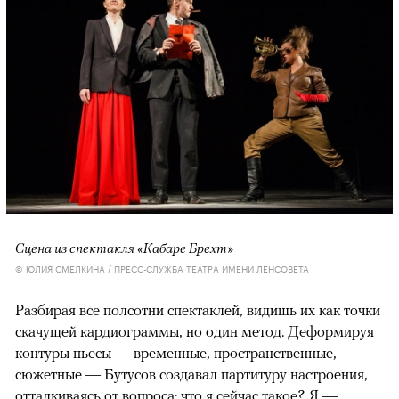
Сцена из спектакля «Кабаре Брехт»
© ЮЛИЯ СМЕЛКИНА / ПРЕСС-СЛУЖБА ТЕАТРА ИМЕНИ ЛЕНСОВЕТА
Разбирая все полсотни спектаклей, видишь их как точки
скачущей кардиограммы, но один метод. Деформируя
контуры пьесы — временные, пространственные,
сюжетные — Бутусов создавал партитуру настроения,
отталкиваясь от вопроса: что я сейчас такое? Я —