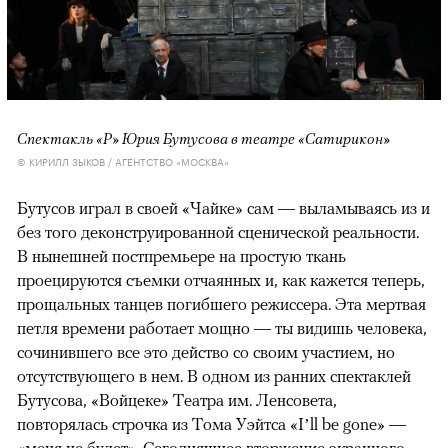
Спектакль «Р» Юрия Бутусова в театре «Сатирикон»
© КИРИЛЛ ЗЫКОВ / АГЕНТСТВО «МОСКВА»
Бутусов играл в своей «Чайке» сам — выламываясь из и
без того деконструированной сценической реальности.
В нынешней постпремьере на простую ткань
проецируются съемки отчаянных и, как кажется теперь,
прощальных танцев погибшего режиссера. Эта мертвая
петля времени работает мощно — ты видишь человека,
сочинившего все это действо со своим участием, но
отсутствующего в нем. В одном из ранних спектаклей
Бутусова, «Войцеке» Театра им. Ленсовета,
повторялась строчка из Тома Уэйтса «I’ll be gone» —