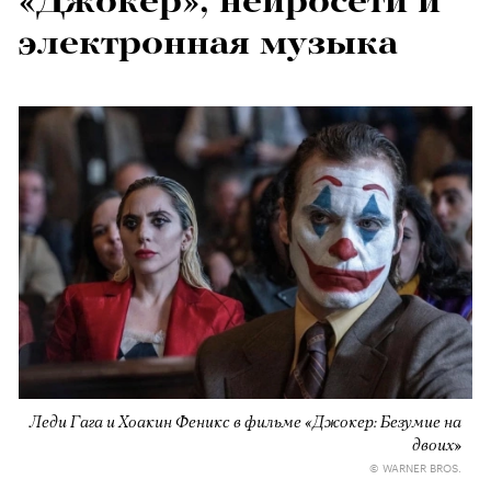
«Джокер», нейросети и
электронная музыка
Леди Гага и Хоакин Феникс в фильме «Джокер: Безумие на
двоих»
© WARNER BROS.