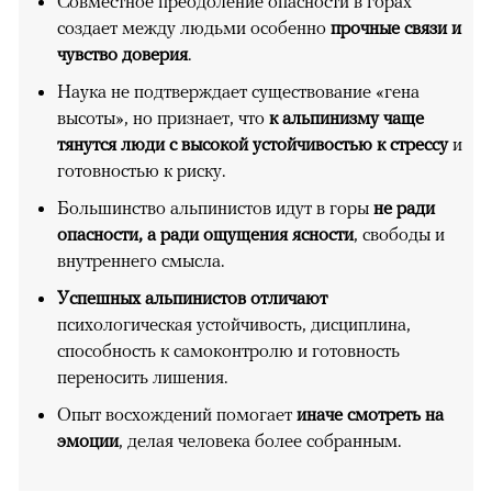
Совместное преодоление опасности в горах
создает между людьми особенно
прочные связи и
чувство доверия
.
Наука не подтверждает существование «гена
высоты», но признает, что
к альпинизму чаще
тянутся люди с высокой устойчивостью к стрессу
и
готовностью к риску.
Большинство альпинистов идут в горы
не ради
опасности, а ради ощущения ясности
, свободы и
внутреннего смысла.
Успешных альпинистов отличают
психологическая устойчивость, дисциплина,
способность к самоконтролю и готовность
переносить лишения.
Опыт восхождений помогает
иначе смотреть на
эмоции
, делая человека более собранным.