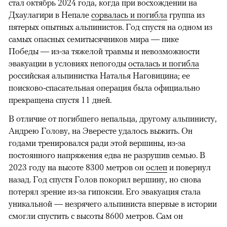
стал октябрь 2024 года, когда при восхождении на
Дхаулагири в Непале
сорвалась и погибла
группа из
пятерых опытных альпинистов. Год спустя на одном из
самых опасных семитысячников мира — пике
Победы — из-за тяжелой травмы и невозможности
эвакуации в условиях непогоды
осталась и погибла
российская альпинистка Наталья Наговицина; ее
поисково-спасательная операция была официально
прекращена спустя 11 дней.
В отличие от погибшего непальца, другому альпинисту,
Андрею Голову, на Эвересте удалось выжить. Он
годами тренировался ради этой вершины, из-за
постоянного напряжения едва не разрушив семью. В
2023 году на высоте 8300 метров он
ослеп
и повернул
назад. Год спустя Голов покорил вершину, но снова
потерял зрение из-за гипоксии. Его эвакуация стала
уникальной — незрячего альпиниста впервые в истории
смогли спустить с высоты 8600 метров. Сам он