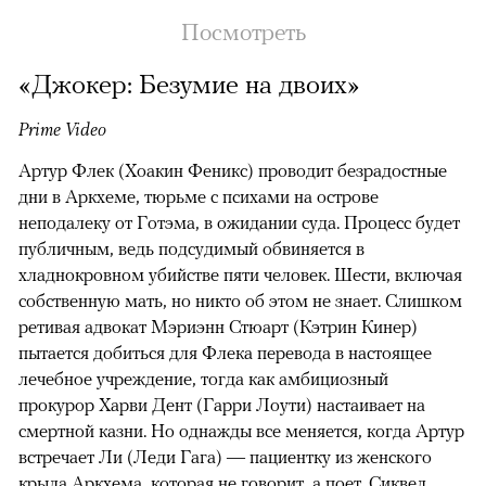
Посмотреть
«Джокер: Безумие на двоих»
Prime Video
Артур Флек (Хоакин Феникс) проводит безрадостные
дни в Аркхеме, тюрьме с психами на острове
неподалеку от Готэма, в ожидании суда. Процесс будет
публичным, ведь подсудимый обвиняется в
хладнокровном убийстве пяти человек. Шести, включая
собственную мать, но никто об этом не знает. Слишком
ретивая адвокат Мэриэнн Стюарт (Кэтрин Кинер)
пытается добиться для Флека перевода в настоящее
лечебное учреждение, тогда как амбициозный
прокурор Харви Дент (Гарри Лоути) настаивает на
00:00
/
00:00
смертной казни. Но однажды все меняется, когда Артур
встречает Ли (Леди Гага) — пациентку из женского
крыла Аркхема, которая не говорит, а поет. Сиквел