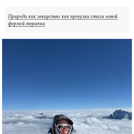
Природа как лекарство: как прогулки стали новой
формой терапии