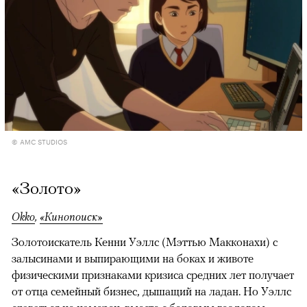
© AMC STUDIOS
«Золото»
Okko
,
«Кинопоиск»
Золотоискатель Кенни Уэллс (Мэттью Макконахи) с
залысинами и выпирающими на боках и животе
физическими признаками кризиса средних лет получает
от отца семейный бизнес, дышащий на ладан. Но Уэллс