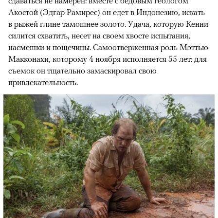
сдаваться не намерен: вместе с бедовым геологом
Акостой (Эдгар Рамирес) он едет в Индонезию, искать
в рыжей глине тамошнее золото. Удача, которую Кенни
силится схватить, несет на своем хвосте испытания,
насмешки и пощечины. Самоотверженная роль Мэттью
Макконахи, которому 4 ноября исполняется 55 лет: для
съемок он тщательно замаскировал свою
привлекательность.