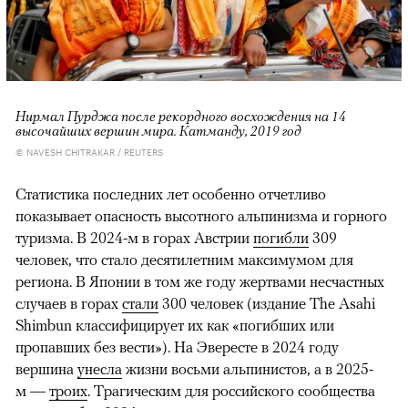
Нирмал Пурджа после рекордного восхождения на 14
высочайших вершин мира. Катманду, 2019 год
© NAVESH CHITRAKAR / REUTERS
Статистика последних лет особенно отчетливо
показывает опасность высотного альпинизма и горного
туризма. В 2024-м в горах Австрии
погибли
309
человек, что стало десятилетним максимумом для
региона. В Японии в том же году жертвами несчастных
случаев в горах
стали
300 человек (издание The Asahi
Shimbun классифицирует их как «погибших или
пропавших без вести»). На Эвересте в 2024 году
вершина
унесла
жизни восьми альпинистов, а в 2025-
м —
троих
. Трагическим для российского сообщества