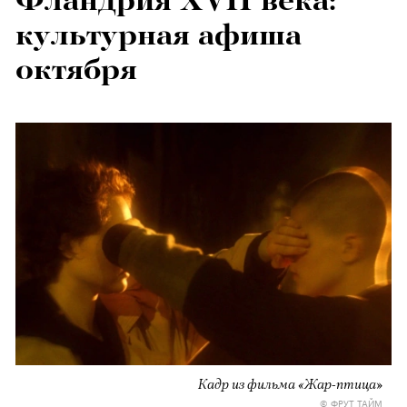
Фландрия XVII века:
культурная афиша
октября
Кадр из фильма «Жар-птица»
© ФРУТ ТАЙМ