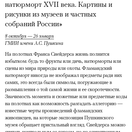
натюрморт XVII века. Картины и
рисунки из музеев и частных
собраний России»
8 октября — 26 января
ГМИИ имени А.С. Пушкина
На полотнах Франса Снейдерса жизнь полнится
избытком: будь то фрукты или дичь, натюрморты или
сцены из мира природы или охоты. Фламандский
натюрморт никогда не изображал предметы ради них
самих, это всегда были символы, погружающие в
размышления о той самой жизни и ее скоротечности.
Значимость момента и сюжетные или предметные коды
на полотнах как возможность разгадать аллегорию —
известные черты произведений фламандских
живописцев, на которые экспозиция Пушкинского
музея обращает пристальный взгляд. Снейдерса можно
считать центральным ее героем, но не единственным,