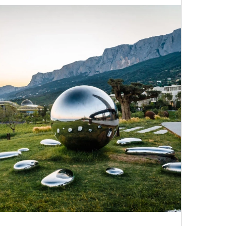
состоянием предельной
Можн
м
исчезает информационный шум
и
в пр
ий момент.
опыта
Сможе
и вызывают
мощный выброс
отвеч
зг запоминает восхождение как один
 жизни.
ановится способом выйти из
 и
почувствовать контроль над собой
.
опасности в горах создает между
е связи и чувство доверия
.
уществование «гена высоты», но
му чаще тянутся люди с высокой
и готовностью к риску.