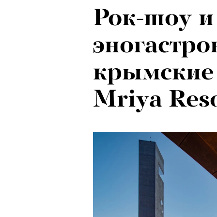
Рок-шоу и
Психологи
эногастро
почему тр
крымские
останавли
Mriya Res
в горы