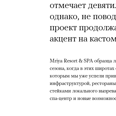
Почему для одни
отмечает девятил
горы становится
однако, не пово
готовы снова ри
проект продолжа
Психологи и аль
акцент на касто
высота меняет ч
тянет с новой си
Mriya Resort & SPA образца 
сезона, когда в этих широтах
которым мы уже успели прив
инфраструктурой, рестораны,
стейками локального вызрева
Подписывайтесь на телег
спа-центр и новые возможнос