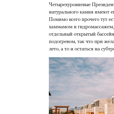
человеком, дважды покоривш
Четырехуровневые Президент
планеты без использования к
натурального камня имеют ещ
Помимо всего прочего тут ест
хаммамом и гидромассажем, 
отдельный открытый бассейн.
подогревом, так что при жел
лето, а то и остаться на суб