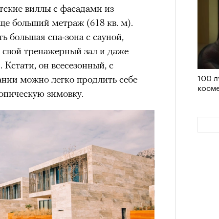
им все 14 восьмитысячников
ские виллы с фасадами из
ислорода.
е больший метраж (618 кв. м).
ь большая спа-зона с сауной,
свой тренажерный зал и даже
 Кстати, он всесезонный, с
100 л
«РБК 
ании можно легко продлить себе
косме
пров
тропическую зимовку.