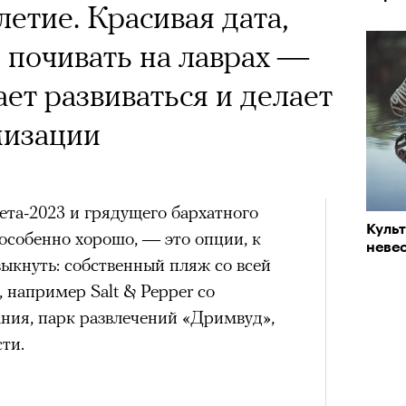
х первое восхождение в
етие. Красивая дата,
«РБК 
тера
пров
 последним, а другие
д почивать на лаврах —
сковать жизнью?
ет развиваться и делает
пинисты объясняют, как
мизации
еловека и почему к ней
лой
лета-2023 и грядущего бархатного
Куль
 особенно хорошо, — это опции, к
невес
Поче
ыкнуть: собственный пляж со всей
Кира 
 например Salt & Pepper со
доск
штук
ния, парк развлечений «Дримвуд»,
рам-канал «РБК Стиль»
ти.