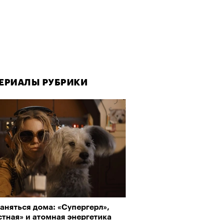
ЕРИАЛЫ РУБРИКИ
ЕРИАЛЫ РУБРИКИ
аняться дома: «Супергерл»,
да как лекарство: как
тная» и атомная энергетика
улки стали новой формой