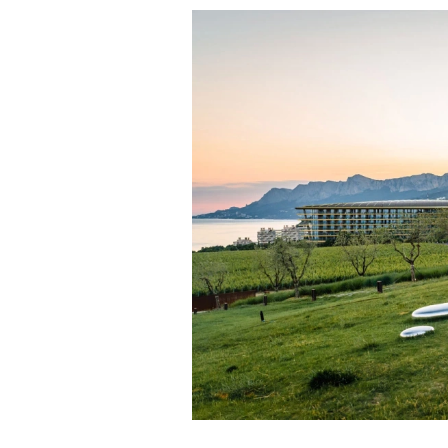
Главное
Горы привлекают людей 
концентрации, в которо
остается только настоящ
Экстремальные нагрузк
гормонов
, из-за чего мо
из самых ярких опытов в
Для многих альпинизм ст
рутины, перезагрузиться
Совместное преодоление 
людьми особенно
прочны
Наука не подтверждает с
признает, что
к альпиниз
устойчивостью к стрессу