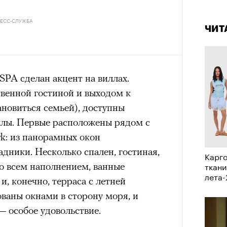
4 кол
в идут в горы
не ради опасности, а
пропу
 свободы и внутреннего смысла.
РЕСС-СЛУЖБА
ЧИТ
тличают
психологическая
а, способность к самоконтролю и
ишения.
SPA сделан акцент на виллах.
гает
иначе смотреть на эмоции
,
венной гостиной и выходом к
бранным.
ановиться семьей), доступны
ллы. Первые расположены рядом с
k: из панорамных окон
анском Каракоруме
погиб
всемирно
дники. Несколько спален, гостиная,
Карго
инист Нирмал Пурджа. Экспедиция
ткани
со всем наполнением, ванные
н возглавлял, попала под лавину на
лета
и, конечно, терраса с летней
ЧИТ
 спасатели обнаружили тела
ваны окнами в сторону моря, и
й спецназовец шел к
 особое удовольствие.
 планировал стать первым