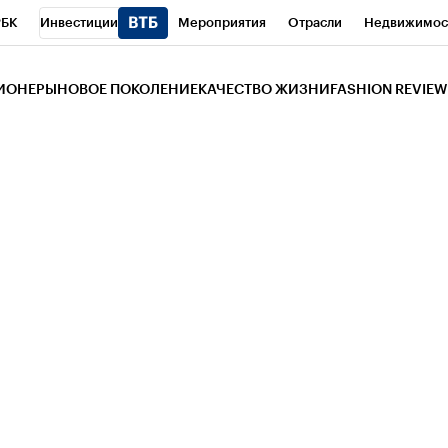
РБК
Инвестиции
Мероприятия
Отрасли
Недвижимос
и
Телеканал
РБК Вино
Спорт
Школа управления РБК
РБ
ЗИОНЕРЫ
НОВОЕ ПОКОЛЕНИЕ
КАЧЕСТВО ЖИЗНИ
FASHION REVIEW
РБК Life
Тренды
Визионеры
Национальные проекты
Горо
 Бизнес-среда
Дискуссионный клуб
Исследования
Кредитны
Газета
Спецпроекты СПб
Конференции СПб
Спецпроекты
трагентов
Политика
Экономика
Бизнес
Технологии и мед
ой валюты