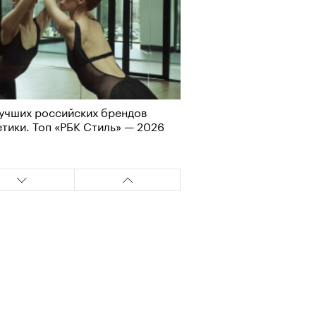
учших российских брендов
Визионеры» и masters:dom
тики. Топ «РБК Стиль» — 2026
ели первую резиденцию