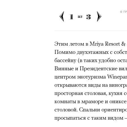
Большинство альпинисто
ради ощущения ясности
,
© П
1
3
из
Успешных альпинистов о
устойчивость, дисциплин
готовность переносить л
Этим летом в Mriya Resort & 
Опыт восхождений помо
Помимо двухэтажных с собст
делая человека более со
бассейну (в таких удобно ост
Винные и Президентские ви
центром энотуризма Winepar
30 июля 2026 года в пакист
открываются виды на виногра
известный непальский альп
просторная столовая, кухня 
из десяти человек, которую о
комнаты в мраморе и ониксе 
склоне Броуд-Пик. 2 августа
столовой. Спальни ориентиро
погибших. Бывший британски
просыпаться с таким видом —
историческому рекорду — он