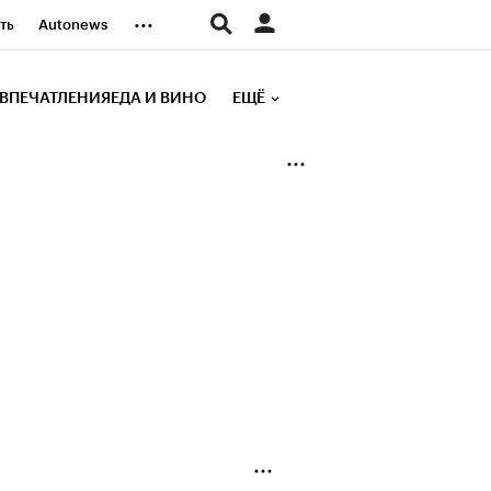
...
ть
Autonews
К Образование
ВПЕЧАТЛЕНИЯ
ЕДА И ВИНО
ЕЩЁ
д
Стиль
е рейтинги
иа
Финансы