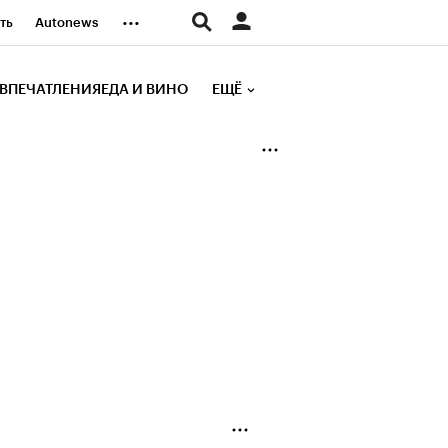
...
ть
Autonews
К Образование
ВПЕЧАТЛЕНИЯ
ЕДА И ВИНО
ЕЩЁ
д
Стиль
е рейтинги
иа
Финансы