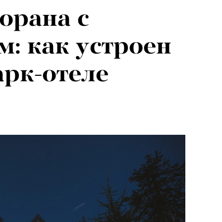
орана с
евы:
: как устроен
г — о скандале
арк-отеле
и Роузи
»
н-Уайтли