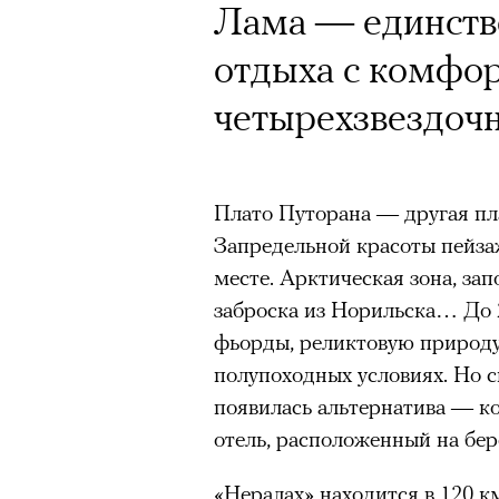
Лама — единстве
отдыха с комфо
Кампания Ekonik
четырехзвездочн
Уайтли вызвала 
работы с зарубе
на рекламу и во
Плато Путорана — другая пла
Запредельной красоты пейза
обувь бренда. П
месте. Арктическая зона, з
маркетолога Ир
заброска из Норильска… До 2
фьорды, реликтовую природу
полупоходных условиях. Но 
появилась альтернатива — 
Ekonika — главный ньюсмейк
отель, расположенный на бер
бренд снял в осенне-зимней
супермодель Роузи Хантингт
«Нералах» находится в 120 к