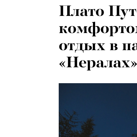
Плато Пут
Ход корол
комфортом
маркетоло
отдых в п
с Ekonika 
«Нералах
Хантингто