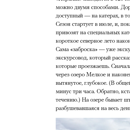
Париже в интерьерах дворца X
можно двумя способами. Дор
главными новинками вроде с
доступный — на катерах, в т
выложить первые кадры в за
Сезон стартует в июле, и, пок
получил резкую порцию кри
привозят на специальных кате
звезд отечественные игроки
короткое северное лето након
хотя бы Gloria Jeans и Ирину
Сама «заброска» — уже экск
Водянову и даже далеких от 
экскурсовод, который расска
в кампании Lavarice и Эльзу 
которые проезжаешь. Сначал
через озеро Мелкое и наконе
вытянутое, глубокое. (В общ
минус три часа. Обратно, кст
течению.) На озере бывает шт
разбушевавшаяся на весь день