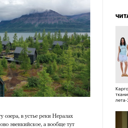
штук
4 кол
пропу
ЧИТ
Сможе
отвеч
Карго
зи Хантингтон-Уайтли в рекламной кампании
ткани
nika
лета
ЕСС-СЛУЖБА EKONIKA
у озера, в устье реки Нералах
нгтон-Уайтли, одни пользователи
лово эвенкийское, а вообще тут