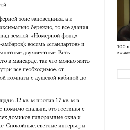
 нельзя было пригласить локальную
ей.
дположениями, что теперь Ekonika
ферной зоне заповедника, а к
елий, чтобы «покрыть» контракт с
аксимально бережно, то все здания
та бренд удалил фото из своего
4 кол
 над землей. «Номерной фонд» —
лежит компании Meta, чья
пропу
-амбаров): восемь «стандартов» и
100 л
емистской и запрещена в РФ),
но
косме
мнатные двухместные. Есть
 этом в компании пояснили, что
то в мансарде, так что можно жить
риальных ограничений на
утри все необходимое: от
пермоделью.
ой комнаты с душевой кабиной до
ади: 32 кв. м против 17 кв. м в
: помимо спальни, это гостиная с
всех домиков панорамные окна и
Карго
хе. Спокойные, светлые интерьеры
ткани
у restore, бренд-консультант, eх CMO Ekonika