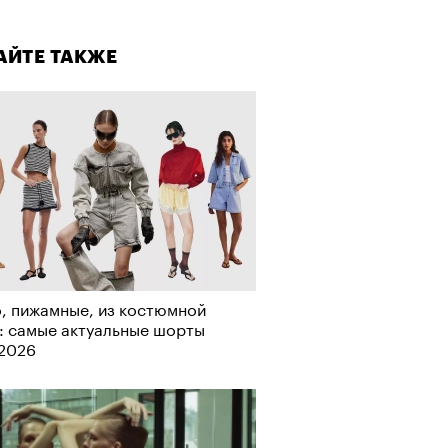
а»
лаборации, которые нельзя
стить
АЙТЕ ТАКЖЕ
т ли человек прожить 180 лет:
ает Станислав Скакун
, пижамные, из костюмной
: самые актуальные шорты
-2026