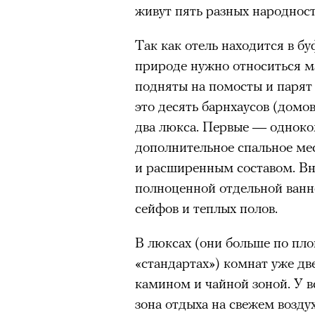
задавались вопросом, почему
живут пять разных народност
звезду, другие делились пре
Так как отель находится в бу
повысит стоимость своих изд
природе нужно относиться м
зарубежной моделью. 4 авгус
подняты на помосты и парят
аккаунта в Instagram
(принад
это десять барнхаусов (домов
деятельность признана экстр
два люкса. Первые — одноко
оставил на своем сайте. При
дополнительное спальное мес
фото удалили из-за террито
и расширенным составом. Вн
использование контента с су
полноценной отдельной ванн
сейфов и теплых полов.
В люксах (они больше по площ
«стандартах») комнат уже две
камином и чайной зоной. У 
зона отдыха на свежем возду
Ирина Зуева, директор по маркетинг