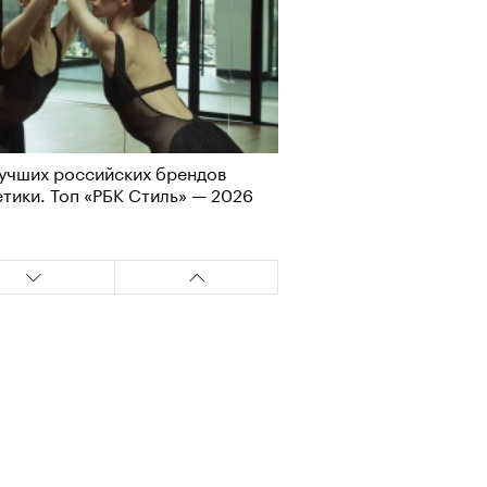
лаборации, которые нельзя
стить
учших российских брендов
тики. Топ «РБК Стиль» — 2026
, пижамные, из костюмной
: самые актуальные шорты