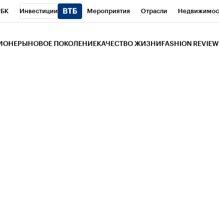
РБК
Инвестиции
Мероприятия
Отрасли
Недвижимос
и
Телеканал
РБК Вино
Спорт
Школа управления РБК
РБ
ЗИОНЕРЫ
НОВОЕ ПОКОЛЕНИЕ
КАЧЕСТВО ЖИЗНИ
FASHION REVIEW
РБК Life
Тренды
Визионеры
Национальные проекты
Горо
 Бизнес-среда
Дискуссионный клуб
Исследования
Кредитны
Газета
Спецпроекты СПб
Конференции СПб
Спецпроекты
трагентов
Политика
Экономика
Бизнес
Технологии и мед
ой валюты