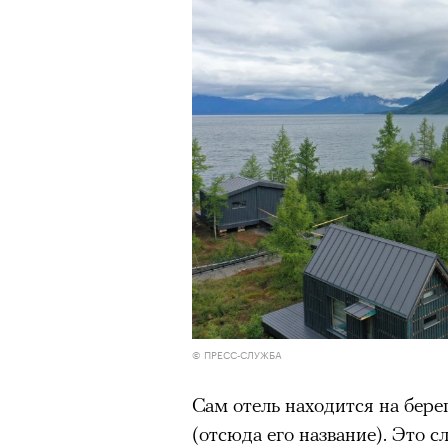
Роу
1
8
из
Eko
© ПРЕСС-СЛУЖБА
© ПР
Сам отель находится на берег
Критикуя кейс с Роузи Ханти
(отсюда его название). Это с