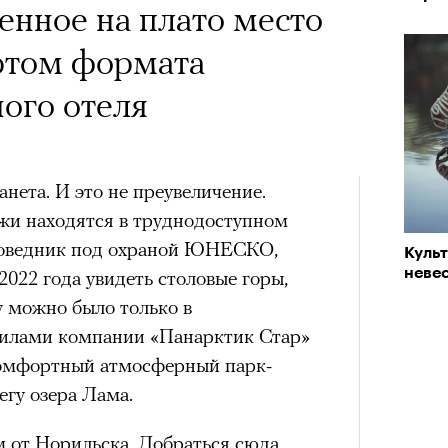
нное на плато место
«РБК 
пров
ртом формата
a с Роузи Хантингтон-
ого отеля
споры об уместности
жной звездой, расходах
зможном росте цен на
нета. И это не преувеличение.
жи находятся в труднодоступном
опросили разобрать кейс
аповедник под охраной ЮНЕСКО,
Куль
ину Зуеву
невес
022 года увидеть столовые горы,
 можно было только в
Кира 
ЧИТ
доск
силами компании «Панарктик Стар»
штук
комфортный атмосферный парк-
ер последних дней. Российский
егу озера Лама.
 рекламной кампании британскую
он-Уайтли. Cъемки проходили в
м от Норильска. Добраться сюда