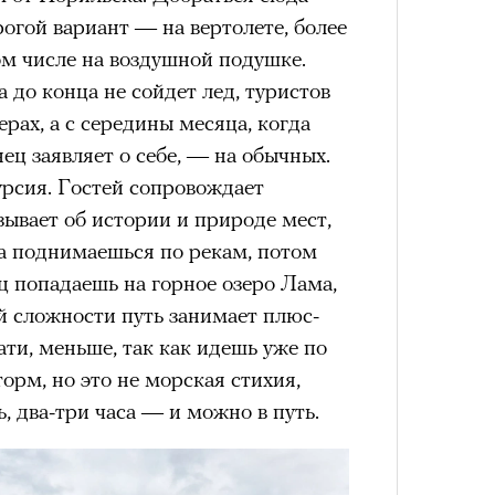
VIII века, а Роузи позировала с
огой вариант — на вертолете, более
умки-таксы. Бренд едва успел
ом числе на воздушной подушке.
прещенной социальной сети, как
а до конца не сойдет лед, туристов
тики. При этом снимать мировых
рах, а с середины месяца, когда
«РБК 
 рынка уже привыкли: вспомнить
пров
ец заявляет о себе, — на обычных.
 Шейк, 12 Storeez и Наталью
Сможе
урсия. Гостей сопровождает
отвеч
российского контекста Тину Кунаки
зывает об истории и природе мест,
Хоск у самой Ekonika.
а поднимаешься по рекам, потом
ц попадаешь на горное озеро Лама,
ей сложности путь занимает плюс-
ати, меньше, так как идешь уже по
орм, но это не морская стихия,
, два-три часа — и можно в путь.
Кира 
доск