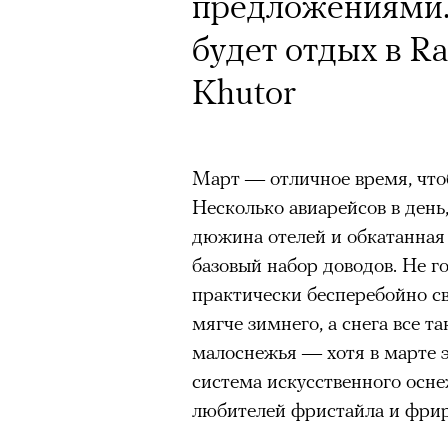
Почему для одни
предложениями.
горы становится
будет отдых в Ra
готовы снова ри
Khutor
Психологи и аль
высота меняет ч
Март — отличное время, чтоб
Несколько авиарейсов в день
тянет с новой си
дюжина отелей и обкатанная 
базовый набор доводов. Не го
практически бесперебойно с
мягче зимнего, а снега все т
малоснежья — хотя в марте 
Подписывайтесь на телег
система искусственного осне
любителей фристайла и фрир