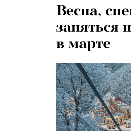
Весна, сне
Психологи
заняться 
почему тр
в марте
останавли
в горы