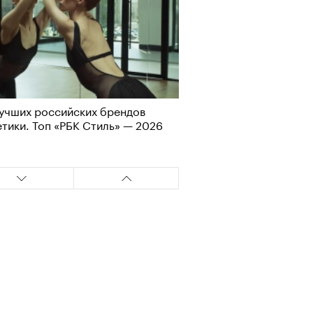
учших российских брендов
Визионеры» и masters:dom
тики. Топ «РБК Стиль» — 2026
ели первую резиденцию