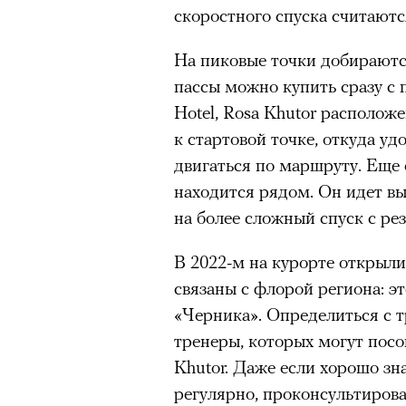
скоростного спуска считаютс
Нирмал Пурджа после рекордного во
На пиковые точки добираютс
мира. Катманду, 2019 год
© NAVESH CHITRAKAR / REUTERS
пассы можно купить сразу с 
Hotel, Rosa Khutor располо
Статистика последних лет ос
к стартовой точке, откуда уд
опасность высотного альпини
двигаться по маршруту. Еще
горах Австрии
погибли
309 ч
находится рядом. Он идет вы
максимумом для региона. В 
на более сложный спуск с ре
несчастных случаев в горах
с
Shimbun классифицирует их 
В 2022-м на курорте открыли
вести»). На Эвересте в 2024
связаны с флорой региона: э
альпинистов, а в 2025-м —
тр
«Черника». Определиться с 
сообщества стал октябрь 202
тренеры, которых могут посов
Дхаулагири в Непале
сорвала
Khutor. Даже если хорошо зна
опытных альпинистов. Год сп
регулярно, проконсультирова