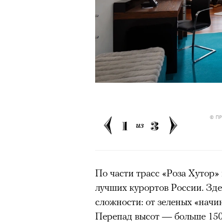
человеком, дважды покоривш
планеты без использования к
00:00
/
00:00
© П
1
3
из
По части трасс «Роза Хутор»
лучших курортов России. Зд
сложности: от зеленых «начи
Перепад высот — больше 150