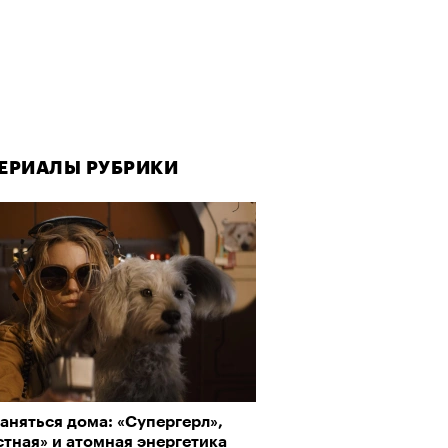
ЕРИАЛЫ РУБРИКИ
ЕРИАЛЫ РУБРИКИ
аняться дома: «Супергерл»,
да как лекарство: как
тная» и атомная энергетика
улки стали новой формой