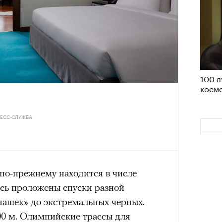
им все 14 восьмитысячников
ислорода.
100 л
«РБК 
косме
пров
РЕСС-СЛУЖБА
 по-прежнему находится в числе
есь проложены спуски разной
нашек» до экстремальных черных.
0 м. Олимпийские трассы для