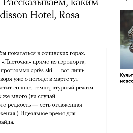
х первое восхождение в
 Рассказываем, каким
«РБК 
тера
пров
 последним, а другие
disson Hotel, Rosa
сковать жизнью?
пинисты объясняют, как
еловека и почему к ней
ы покататься в сочинских горах.
, «Ласточка» прямо из аэропорта,
лой
программа après-ski — вот лишь
Куль
воря уже о погоде: в марте тут
невес
Поче
ветит солнце, температурный режим
Кира 
ак же много (на случай
доск
штук
это редкость — есть отлаженная
рам-канал «РБК Стиль»
жения.) Идеальное время для
айда.