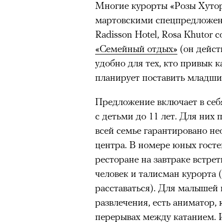
Многие курорты «Розы Хутор
Главное
мартовскими спецпредложени
Radisson Hotel, Rosa Khutor 
Горы привлекают людей 
«Семейный отдых»
(он дейст
концентрации, в которо
удобно для тех, кто привык к
остается только настоящ
планирует поставить младши
Экстремальные нагрузк
гормонов
, из-за чего мо
Предложение включает в себ
из самых ярких опытов в
с детьми до 11 лет. Для них 
Для многих альпинизм ст
всей семье гарантировано не
рутины, перезагрузиться
центра. В номере юных госте
Совместное преодоление 
ресторане на завтраке встр
людьми особенно
прочны
человек и талисман курорта 
Наука не подтверждает с
расставаться). Для малышей
признает, что
к альпиниз
развлечения, есть аниматор,
устойчивостью к стрессу
перерывах между катанием. 