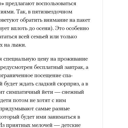
» предлагают воспользоваться
ями. Так, в пятизвездочном
советуют обратить внимание на пакет
состоянием предельной
Можн
вует вплоть до осени). Это особенно
м
исчезает информационный шум
и
в пр
ататься всей семьей или только
ий момент.
опыта
х на лыжи.
Сможе
и вызывают
мощный выброс
отвеч
зг запоминает восхождение как один
я специальную цену на проживание
 жизни.
предусмотрен бесплатный завтрак, а
ановится способом выйти из
ограниченное посещение спа-
 и
почувствовать контроль над собой
.
й будет ждать сладкий сюрприз, а в
опасности в горах создает между
етит симпатичный йети — снежный
е связи и чувство доверия
.
(дети потом не хотят с ним
уществование «гена высоты», но
 придумывают самые разные
му чаще тянутся люди с высокой
 который будет ими заниматься в
и готовностью к риску.
Из приятных мелочей — детские