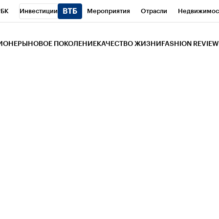
РБК
Инвестиции
Мероприятия
Отрасли
Недвижимос
и
Телеканал
РБК Вино
Спорт
Школа управления РБК
РБ
ЗИОНЕРЫ
НОВОЕ ПОКОЛЕНИЕ
КАЧЕСТВО ЖИЗНИ
FASHION REVIEW
РБК Life
Тренды
Визионеры
Национальные проекты
Горо
 Бизнес-среда
Дискуссионный клуб
Исследования
Кредитны
Газета
Спецпроекты СПб
Конференции СПб
Спецпроекты
трагентов
Политика
Экономика
Бизнес
Технологии и мед
ой валюты