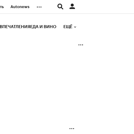
...
ть
Autonews
К Образование
ВПЕЧАТЛЕНИЯ
ЕДА И ВИНО
ЕЩЁ
д
Стиль
е рейтинги
иа
Финансы