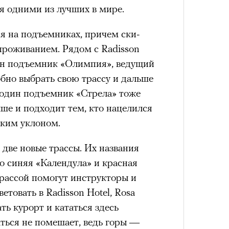
Как т
Кира 
я одними из лучших в мире.
выра
доск
Вост
штук
схождения на 14 высочайших вершин
я на подъемниках, причем ски-
проживанием. Рядом с Radisson
жен подъемник «Олимпия», ведущий
обенно отчетливо показывает
обно выбрать свою трассу и дальше
зма и горного туризма. В 2024-м в
 один подъемник «Стрела» тоже
еловек, что стало десятилетним
ше и подходит тем, кто нацелился
Японии в том же году жертвами
зким уклоном.
тали
300 человек (издание The Asahi
как «погибших или пропавших без
 две новые трассы. Их названия
Умный
Сможе
 году вершина
унесла
жизни восьми
то синяя «Календула» и красная
осваи
отвеч
оих
. Трагическим для российского
Trave
трассой помогут инструкторы и
4 года, когда при восхождении на
етовать в Radisson Hotel, Rosa
сь и погибла
группа из пятерых
ть курорт и кататься здесь
устя на одном из самых опасных
ться не помешает, ведь горы —