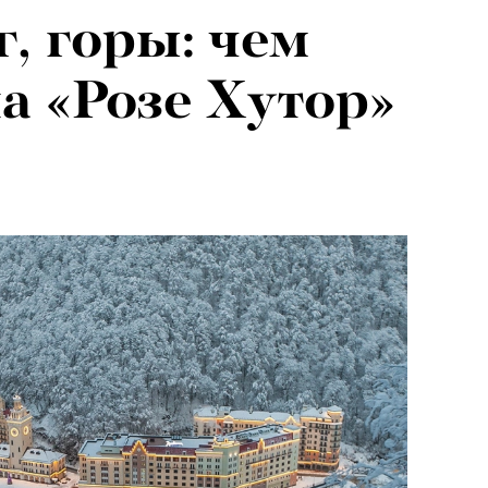
г, горы: чем
я альпиниста:
на «Розе Хутор»
агедии не
вают от похода