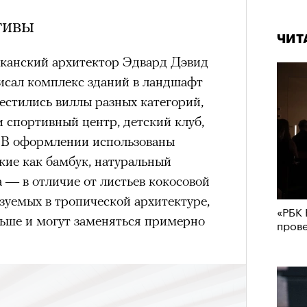
тивы
ЧИТ
канский архитектор Эдвард Дэвид
исал комплекс зданий в ландшафт
естились виллы разных категорий,
и спортивный центр, детский клуб,
. В оформлении использованы
кие как бамбук, натуральный
а — в отличие от листьев кокосовой
зуемых в тропической архитектуре,
«РБК 
льше и могут заменяться примерно
пров