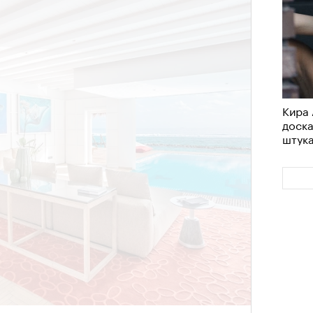
Кира 
доск
штук