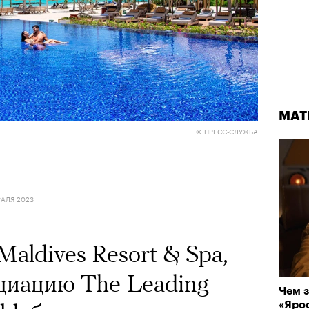
МАТ
© ПРЕСС-СЛУЖБА
РАЛЯ 2023
aldives Resort & Spa,
циацию The Leading
Чем з
«Ярос