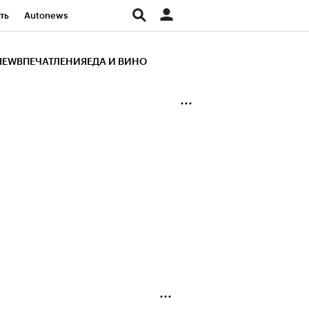
ть
Autonews
К Образование
IEW
ВПЕЧАТЛЕНИЯ
ЕДА И ВИНО
д
Стиль
Крипто
и
Франшизы
Газета
ов
Политика
ты