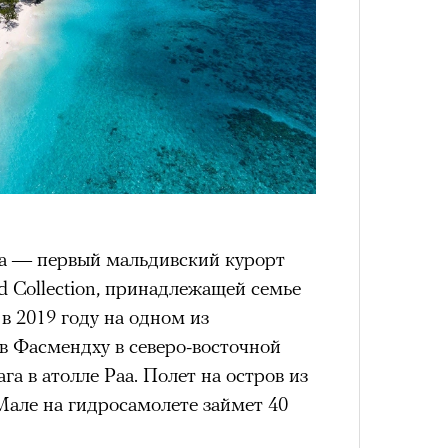
Spa — первый мальдивский курорт
d Collection, принадлежащей семье
в 2019 году на одном из
в Фасмендху в северо-восточной
а в атолле Раа. Полет на остров из
але на гидросамолете займет 40