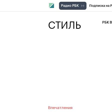
Подписка на 
РБК Компани
СТИЛЬ
РБК 
РБК Курсы
РБК Бизнес-с
Спецпроекты
Экономика
Впечатления