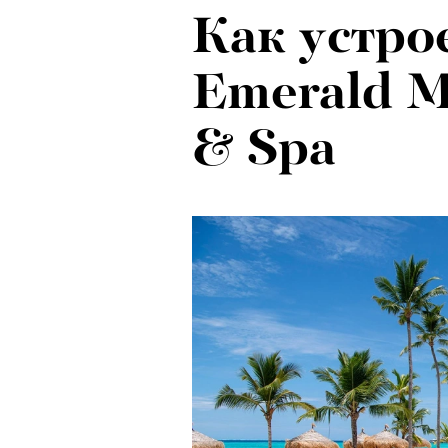
Как устро
Emerald M
& Spa