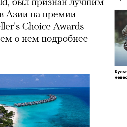
rld, был признан лучшим
ов Азии на премии
ller's Choice Awards
аем о нем подробнее
Куль
невес