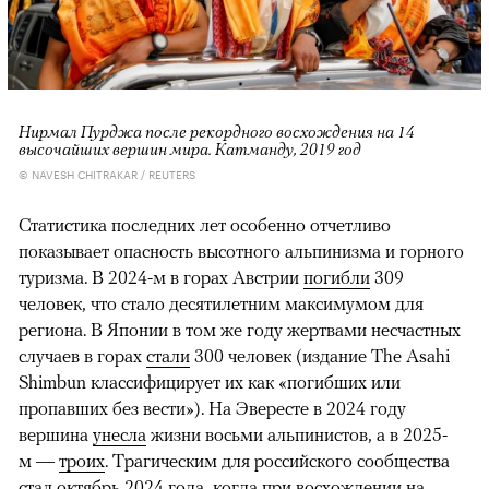
Нирмал Пурджа после рекордного восхождения на 14
высочайших вершин мира. Катманду, 2019 год
© NAVESH CHITRAKAR / REUTERS
Статистика последних лет особенно отчетливо
показывает опасность высотного альпинизма и горного
туризма. В 2024-м в горах Австрии
погибли
309
человек, что стало десятилетним максимумом для
региона. В Японии в том же году жертвами несчастных
случаев в горах
стали
300 человек (издание The Asahi
Shimbun классифицирует их как «погибших или
пропавших без вести»). На Эвересте в 2024 году
вершина
унесла
жизни восьми альпинистов, а в 2025-
м —
троих
. Трагическим для российского сообщества
стал октябрь 2024 года, когда при восхождении на