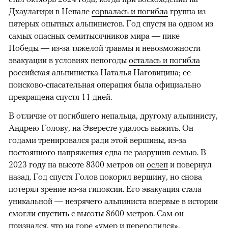
Дхаулагири в Непале
сорвалась и погибла
группа из
пятерых опытных альпинистов. Год спустя на одном из
самых опасных семитысячников мира — пике
Победы — из-за тяжелой травмы и невозможности
эвакуации в условиях непогоды
осталась и погибла
российская альпинистка Наталья Наговицина; ее
поисково-спасательная операция была официально
прекращена спустя 11 дней.
В отличие от погибшего непальца, другому альпинисту,
Андрею Голову, на Эвересте удалось выжить. Он
годами тренировался ради этой вершины, из-за
постоянного напряжения едва не разрушив семью. В
2023 году на высоте 8300 метров он
ослеп
и повернул
назад. Год спустя Голов покорил вершину, но снова
потерял зрение из-за гипоксии. Его эвакуация стала
уникальной — незрячего альпиниста впервые в истории
смогли спустить с высоты 8600 метров. Сам он
признался, что на горе «умер и переродился».