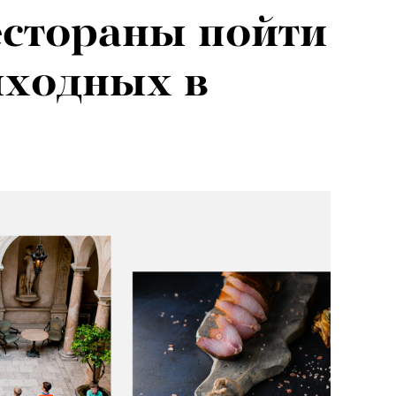
естораны пойти
ыходных в