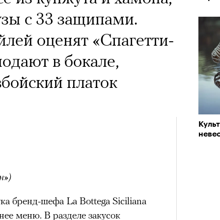
узы с 33 защипами.
лей оценят «Спагетти-
подают в бокале,
вбойский платок
Куль
невес
н»)
а бренд-шефа La Bottega Siciliana
нее меню. В разделе закусок