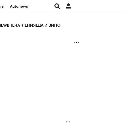
ть
Autonews
К Образование
IEW
ВПЕЧАТЛЕНИЯ
ЕДА И ВИНО
д
Стиль
Крипто
и
Франшизы
Газета
ов
Политика
ты