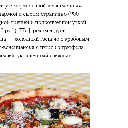
етту с мортаделлой и запеченным
 пармой и сыром страккино (900
ладкой грушей и подкопченной уткой
50 руб.). Шеф рекомендует
да — холодный гаспачо с крабовым
по-венециански с пюре из трюфеля
мильфей, украшенный свежими