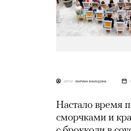
АВТОР
МАРИНА МАНУШИНА
1
Настало время п
сморчками и кр
с брокколи в соу