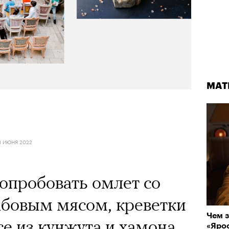
МАТ
1 ИЮНЯ 2022
опробовать омлет со
абовым мясом, креветки
Чем з
се из кунжута и хамона,
«Ярос