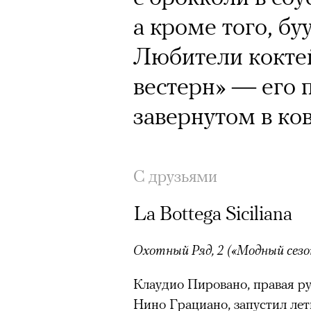
а кроме того, бу
Любители коктей
вестерн» — его 
завернутом в ко
С друзьями
La Bottega Siciliana
Охотный Ряд, 2 («Модный сезо
Клаудио Пировано, правая рук
Нино Грациано, запустил лет