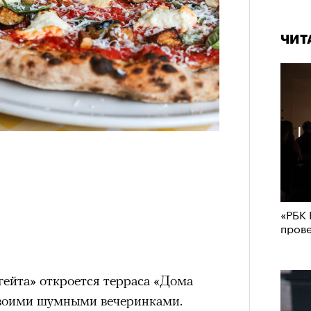
ЧИТ
«РБК 
пров
гейта» откроется терраса «Дома
своими шумными вечеринками.