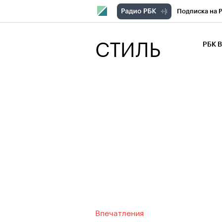
Подписка на 
РБК Компани
СТИЛЬ
РБК 
РБК Курсы
РБК Бизнес-с
Спецпроекты
Экономика
Впечатления