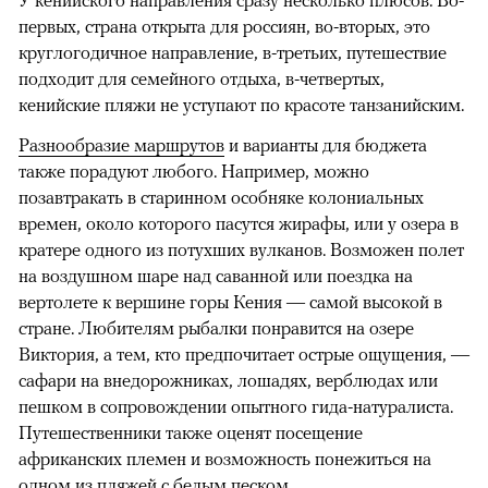
У кенийского направления сразу несколько плюсов. Во-
первых, страна открыта для россиян, во-вторых, это
круглогодичное направление, в-третьих, путешествие
подходит для семейного отдыха, в-четвертых,
кенийские пляжи не уступают по красоте танзанийским.
Разнообразие маршрутов
и варианты для бюджета
также порадуют любого. Например, можно
позавтракать в старинном особняке колониальных
времен, около которого пасутся жирафы, или у озера в
кратере одного из потухших вулканов. Возможен полет
на воздушном шаре над саванной или поездка на
вертолете к вершине горы Кения — самой высокой в
стране. Любителям рыбалки понравится на озере
Виктория, а тем, кто предпочитает острые ощущения, —
сафари на внедорожниках, лошадях, верблюдах или
пешком в сопровождении опытного гида-натуралиста.
Путешественники также оценят посещение
африканских племен и возможность понежиться на
одном из пляжей с белым песком.