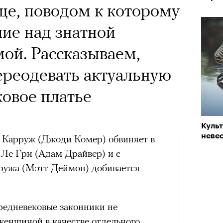
ще, поводом к которому
ие над знатной
ой. Рассказываем,
ереодевать актуальную
ковое платье
Куль
невес
е Карруж (Джоди Комер) обвиняет в
Ле Гри (Адам Драйвер) и с
ужа (Мэтт Деймон) добивается
редневековые законники не
женщиной в качестве отдельного