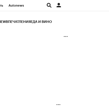
ть
Autonews
К Образование
IEW
ВПЕЧАТЛЕНИЯ
ЕДА И ВИНО
д
Стиль
Крипто
и
Франшизы
Газета
ов
Политика
ты