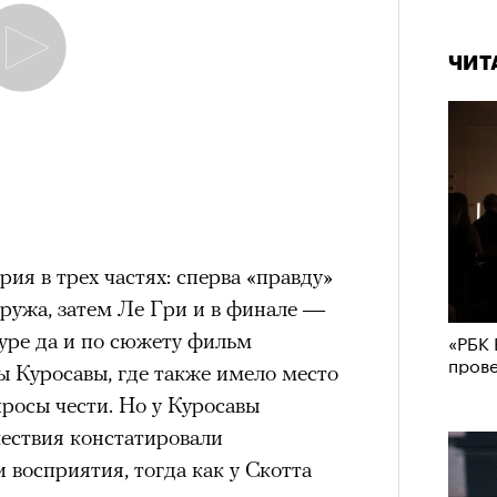
ЧИТ
ия в трех частях: сперва «правду»
ружа, затем Ле Гри и в финале —
уре да и по сюжету фильм
«РБК 
пров
 Куросавы, где также имело место
просы чести. Но у Куросавы
ествия констатировали
 восприятия, тогда как у Скотта