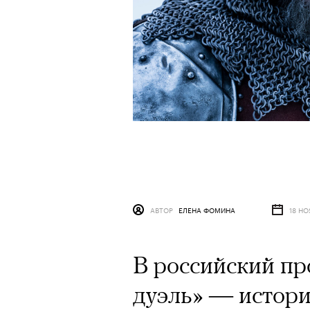
АВТОР
ЕЛЕНА ФОМИНА
18 НО
В российский п
дуэль» — истори