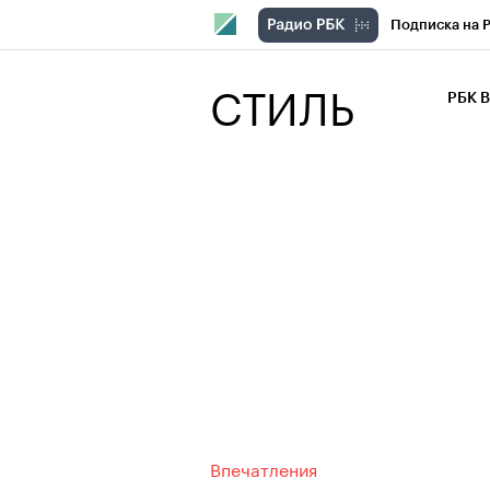
Подписка на 
РБК Компани
СТИЛЬ
РБК 
РБК Курсы
РБК Бизнес-с
Спецпроекты
Экономика
Впечатления