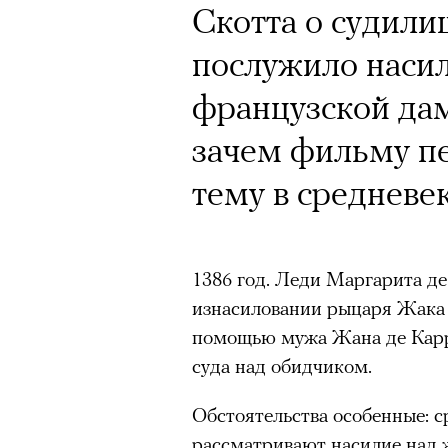
Скотта о судили
послужило насил
французской дам
зачем фильму п
тему в средневе
1386 год. Леди Маргарита д
изнасиловании рыцаря Жака 
помощью мужа Жана де Карр
суда над обидчиком.
Обстоятельства особенные: с
рассматривают насилие над 