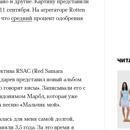
ано и другие. Картину представили
им все 14 восьмитысячников
11 сентября. На агрегаторе Rotten
ислорода.
а что
средний
процент одобрения
«РБК 
4 кол
пров
пропу
ЧИТ
ектива RSAC (Red Samara
ндарев представил новый альбом
о говорят кисы». Записывали его с
евдонимом Марбл, которая уже
а песню «Мальчик мой».
алась для меня самой долгой,
яли 3,5 года. За это время я