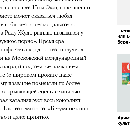
ь не спешат. Но и Эми, совершенно
ернете может оказаться любая
состоянием предельной
е собирается легко сдаваться.
Можн
м
исчезает информационный шум
и
Поче
в пр
а Раду Жуде раньше назывался у
ий момент.
или 
опыта
езумное порно». Премьера
Берл
«РБК 
и вызывают
мощный выброс
нофестивале, где лента получила
пров
зг запоминает восхождение как один
зли на Московский международный
 жизни.
 наград) под тем же названием.
ановится способом выйти из
ете (о широком прокате даже
 и
почувствовать контроль над собой
.
ьму название поменяли на более
опасности в горах создает между
й открывающей сцены с записью
е связи и чувство доверия
.
орая катализирует весь конфликт
к. Так что смотреть «Безумное кино
уществование «гена высоты», но
сно и даже приятно.
му чаще тянутся люди с высокой
Время
и готовностью к риску.
куль