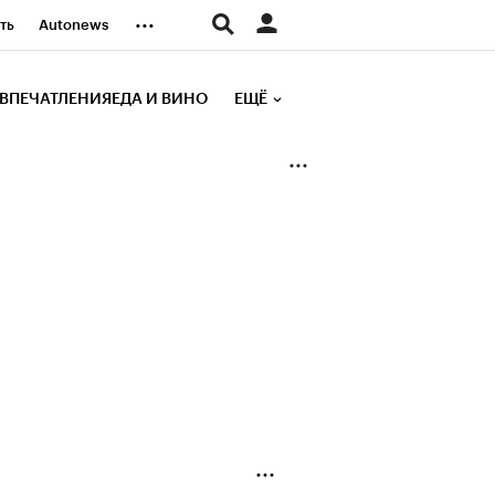
...
ть
Autonews
К Образование
ВПЕЧАТЛЕНИЯ
ЕДА И ВИНО
ЕЩЁ
д
Стиль
е рейтинги
иа
Финансы