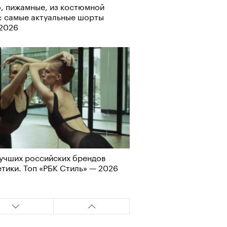
Альтман, Altman Talks: «Умение
, пижамные, из костюмной
азать — это освобождающая
: самые актуальные шорты
а»
-2026
т ли человек прожить 180 лет:
учших российских брендов
ает Станислав Скакун
тики. Топ «РБК Стиль» — 2026