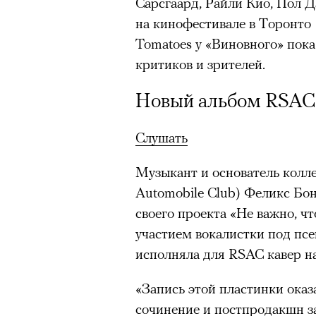
Сарсгаард, Райли Кио, Пол Д
человеком, дважды покоривш
на кинофестивале в Торонто 
планеты без использования к
00:00
/
00:00
Tomatoes у «Виновного» пок
критиков и зрителей.
Новый альбом RSAC
Слушать
Музыкант и основатель колл
Automobile Club) Феликс Бо
своего проекта «Не важно, чт
участием вокалистки под пс
исполняла для RSAC кавер н
«Запись этой пластинки оказ
сочинение и постпродакшн зан