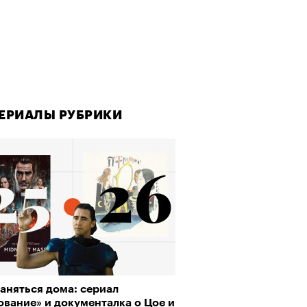
ЕРИАЛЫ РУБРИКИ
ЕРИАЛЫ РУБРИКИ
аняться дома: сериал
да как лекарство: как
вание» и документалка о Цое и
улки стали новой формой