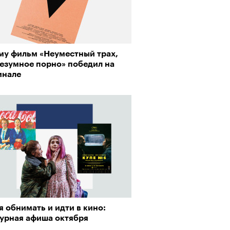
о ли прийти
му фильм «Неуместный трах,
офессиональный спорт без
Безумное порно» победил на
, если вам 30
инале
Визионеры» и masters:dom
ели первую резиденцию
 обнимать и идти в кино:
турная афиша октября