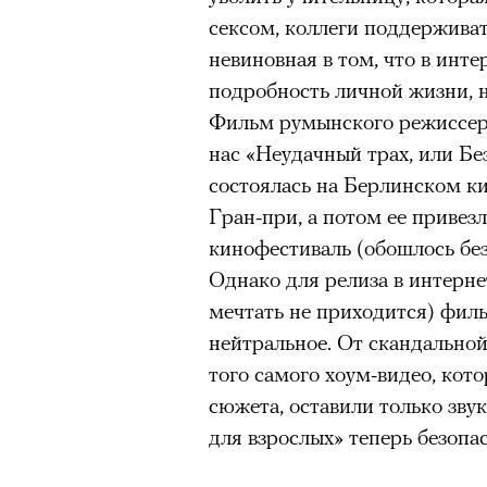
Главное
сексом, коллеги поддерживат
невиновная в том, что в инт
Горы привлекают людей 
подробность личной жизни, н
концентрации, в которо
Фильм румынского режиссер
остается только настоящ
нас «Неудачный трах, или Б
Экстремальные нагрузк
состоялась на Берлинском ки
гормонов
, из-за чего мо
Гран-при, а потом ее приве
из самых ярких опытов в
кинофестиваль (обошлось без
Для многих альпинизм ст
Однако для релиза в интерн
рутины, перезагрузиться
мечтать не приходится) фил
Совместное преодоление 
нейтральное. От скандально
людьми особенно
прочны
того самого хоум-видео, кот
сюжета, оставили только зву
Наука не подтверждает с
для взрослых» теперь безопа
признает, что
к альпиниз
устойчивостью к стрессу