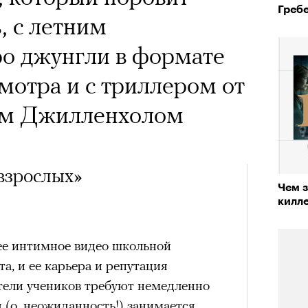
х первое восхождение в
Греб
тера
, с летним
 последним, а другие
ро джунгли в формате
сковать жизнью?
отра и с триллером от
пинисты объясняют, как
ком Джилленхолом
еловека и почему к ней
лой
взрослых»
Чем з
Поче
килл
ее интимное видео школьной
рам-канал «РБК Стиль»
а, и ее карьера и репутация
тели учеников требуют немедленно
я (о, неожиданность!) занимается