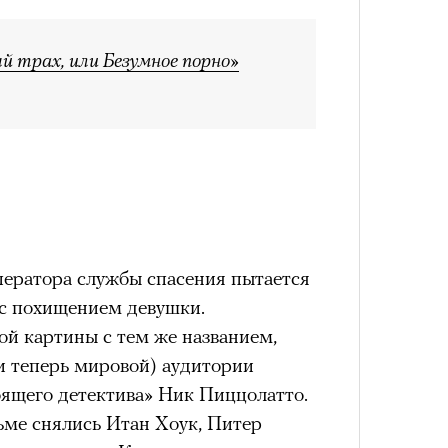
Кира 
в идут в горы
не ради опасности, а
доск
 свободы и внутреннего смысла.
штук
 трах, или Безумное порно»
тличают
психологическая
а, способность к самоконтролю и
ишения.
гает
иначе смотреть на эмоции
,
бранным.
ератора службы спасения пытается
анском Каракоруме
погиб
всемирно
с похищением девушки.
Сможе
инист Нирмал Пурджа. Экспедиция
отвеч
й картины с тем же названием,
н возглавлял, попала под лавину на
ЧИТ
и теперь мировой) аудитории
 спасатели обнаружили тела
ящего детектива» Ник Пиццолатто.
й спецназовец шел к
ме снялись Итан Хоук, Питер
 планировал стать первым