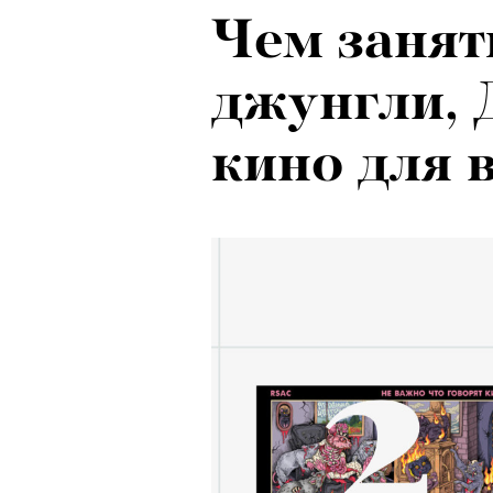
Чем занят
Психологи
джунгли, 
почему тр
кино для 
останавли
в горы