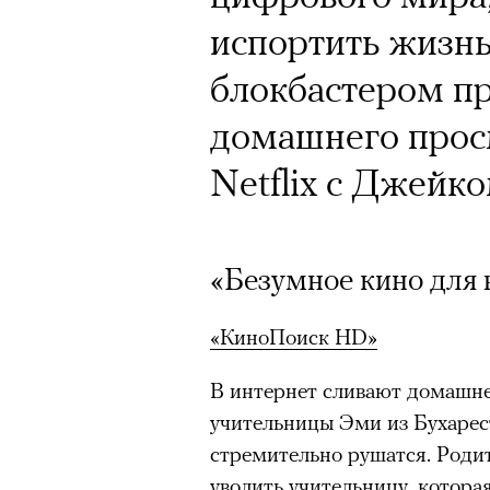
Почему для одни
испортить жизнь
горы становится
блокбастером п
готовы снова ри
домашнего просм
Психологи и аль
Netflix с Джей
высота меняет ч
тянет с новой си
«Безумное кино для 
«КиноПоиск HD»
В интернет сливают домашн
Подписывайтесь на телег
учительницы Эми из Бухарест
стремительно рушатся. Роди
уволить учительницу, котора