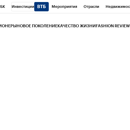
РБК
Инвестиции
Мероприятия
Отрасли
Недвижимос
и
Телеканал
РБК Вино
Спорт
Школа управления РБК
РБ
ЗИОНЕРЫ
НОВОЕ ПОКОЛЕНИЕ
КАЧЕСТВО ЖИЗНИ
FASHION REVIEW
РБК Life
Тренды
Визионеры
Национальные проекты
Горо
 Бизнес-среда
Дискуссионный клуб
Исследования
Кредитны
Газета
Спецпроекты СПб
Конференции СПб
Спецпроекты
трагентов
Политика
Экономика
Бизнес
Технологии и мед
ой валюты