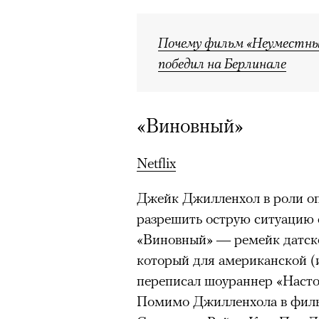
Большинство альпинисто
ради ощущения ясности
,
Почему фильм «Неуместный
Успешных альпинистов о
победил на Берлинале
устойчивость, дисциплин
готовность переносить л
Опыт восхождений помо
«Виновный»
делая человека более со
Netflix
Джейк Джилленхол в роли оп
30 июля 2026 года в пакист
разрешить острую ситуацию 
известный непальский альп
«Виновный» — ремейк датско
из десяти человек, которую о
который для американской (
склоне Броуд-Пик. 2 августа
переписал шоураннер «Насто
погибших. Бывший британски
Помимо Джилленхола в филь
историческому рекорду — он