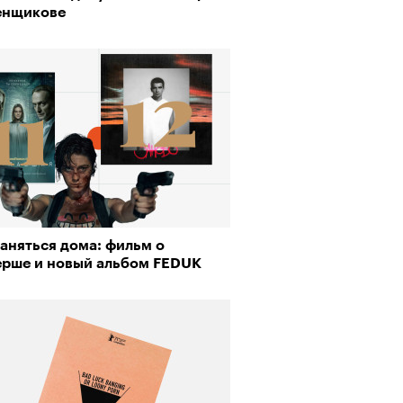
енщикове
пии
аняться дома: фильм о
му важны гормоны стресса
ерше и новый альбом FEDUK