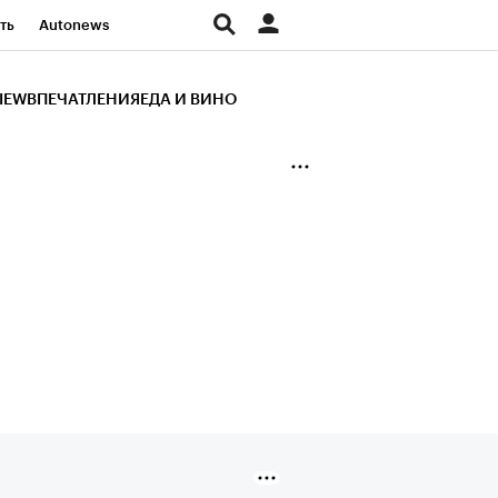
ть
Autonews
К Образование
IEW
ВПЕЧАТЛЕНИЯ
ЕДА И ВИНО
д
Стиль
Крипто
и
Франшизы
Газета
ов
Политика
ты