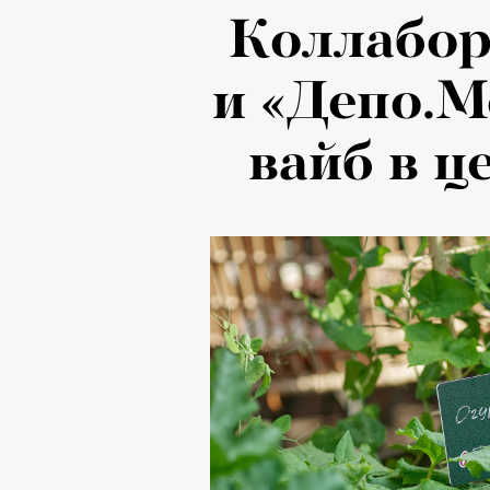
Коллабор
и «Депо.М
вайб в ц