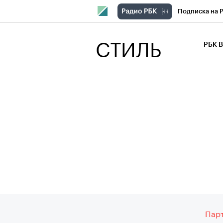
Подписка на 
РБК Компани
СТИЛЬ
РБК 
РБК Курсы
РБК Бизнес-с
Спецпроекты
Экономика
Парт