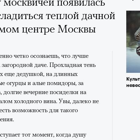
 москвичей появилась
ладиться теплой дачной
амом центре Москвы
нно четко осознаешь, что лучше
а загородной даче. Прохладная тень
ых еще дедушкой, на длинных
Куль
ные огурцы и алые помидоры, за
невес
, долгие вечерние посиделки на
алом холодного вина. Увы, далеко не
 есть возможность для такого
ения.
ступает тот момент, когда душу