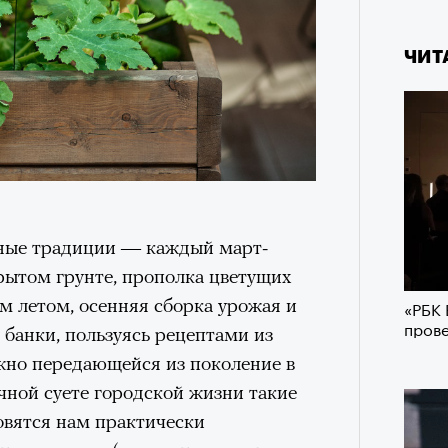
ЧИТ
ные традиции — каждый март-
рытом грунте, прополка цветущих
м летом, осенняя сборка урожая и
«РБК 
пров
 банки, пользуясь рецептами из
жно передающейся из поколение в
чной суете городской жизни такие
овятся нам практически