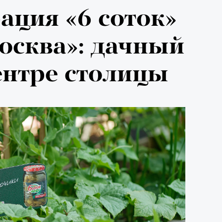
ация «6 соток»
осква»: дачный
ентре столицы