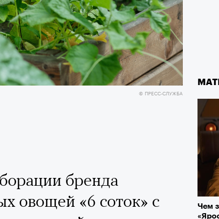
МАТ
© ПРЕСС-СЛУЖБА
аборации бренда
х овощей «6 соток» с
Чем з
«Ярос