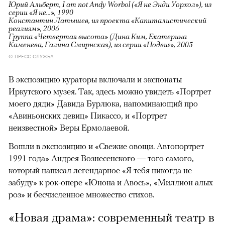
Юрий Альберт, I am not Andy Worhol («Я не Энди Уорхол»), из
серии «Я не...», 1990
Константин Латышев, из проекта «Капиталистический
реализм», 2006
Группа «Четвертая высота» (Дина Ким, Екатерина
Каменева, Галина Смирнская), из серии «Подвиг», 2005
© ПРЕСС-СЛУЖБА
В экспозицию кураторы включали и экспонаты
Иркутского музея. Так, здесь можно увидеть «Портрет
моего дяди» Давида Бурлюка, напоминающий про
«Авиньонских девиц» Пикассо, и «Портрет
неизвестной» Веры Ермолаевой.
Вошли в экспозицию и «Свежие овощи. Автопортрет
1991 года» Андрея Вознесенского — того самого,
который написал легендарное «Я тебя никогда не
забуду» к рок-опере «Юнона и Авось», «Миллион алых
роз» и бесчисленное множество стихов.
«Новая драма»: современный театр в