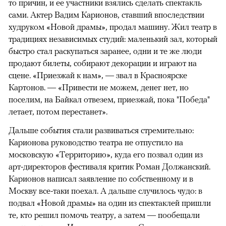
то причин, и ее участники взялись сделать спектакль
сами. Актер Вадим Карионов, ставший впоследствии
худруком «Новой драмы», продал машину. Жил театр в
традициях независимых студий: маленький зал, который
быстро стал раскупаться заранее, одни и те же люди
продают билеты, собирают декорации и играют на
сцене. «Приезжай к нам», — звал в Красноярске
Картонов. — «Привести не можем, денег нет, но
поселим, на Байкал отвезем, приезжай, пока "Победа"
летает, потом перестанет».
Дальше события стали развиваться стремительно:
Карионова руководство театра не отпустило на
московскую «Территорию», куда его позвал один из
арт-директоров фестиваля критик Роман Должанский.
Карионов написал заявление по собственному и в
Москву все-таки поехал. А дальше случилось чудо: в
подвал «Новой драмы» на один из спектаклей пришли
те, кто решил помочь театру, а затем — пообещали