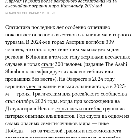
Нирмал Пурджа после рекордного восхождения на 14
высочайших вершин мира. Катманду, 2019 год
© NAVESH CHITRAKAR / REUTERS
Статистика последних лет особенно отчетливо
показывает опасность высотного альпинизма и горного
туризма. В 2024-м в горах Австрии
погибли
309
человек, что стало десятилетним максимумом для
региона. В Японии в том же году жертвами несчастных
случаев в горах
стали
300 человек (издание The Asahi
Shimbun классифицирует их как «погибших или
пропавших без вести»). На Эвересте в 2024 году
вершина
унесла
жизни восьми альпинистов, а в 2025-
м —
троих
. Трагическим для российского сообщества
стал октябрь 2024 года, когда при восхождении на
Дхаулагири в Непале
сорвалась и погибла
группа из
пятерых опытных альпинистов. Год спустя на одном из
самых опасных семитысячников мира — пике
Победы — из-за тяжелой травмы и невозможности
эвакуации в условиях непогоды
осталась и погибла