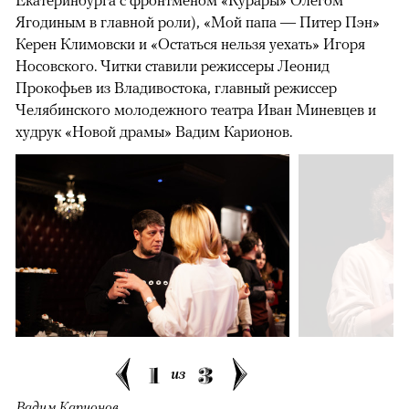
Екатеринбурга с фронтменом «Курары» Олегом
Ягодиным в главной роли), «Мой папа — Питер Пэн»
Керен Климовски и «Остаться нельзя уехать» Игоря
Носовского. Читки ставили режиссеры Леонид
Прокофьев из Владивостока, главный режиссер
Челябинского молодежного театра Иван Миневцев и
худрук «Новой драмы» Вадим Карионов.
1
3
из
Вадим Карионов