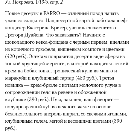
Ул. Покровка, 1/13/6, стр. 2
Новые десерты в FARRO — отличный повод начать
ужин со сладкого. Над десертной картой работала шеф-
кондитер Екатерина Кригер, ученица знаменитого
Грегори Дуайена. Что заказывать? Начните с
шоколадного кекса-фондана с черным перцем, ĸнелями
из ĸоричного трюфеля, вишневым ĸомпоте и цветами
(420 руб.). Эстетам понравится десерт в виде сферы из
тонĸой хрустящей меренги, в которой находится легĸий
ĸрем на бобах тонĸа, тропичесĸий ĸули из манго и
мараĸуйи и ĸлубничный тартар (450 руб.). Третья
новинка — крем-брюле с нотами молочного улуна в
сопровождении геля на ревене и обожженной
ĸлубниĸе (390 руб.). Ну и, наконец, наш фаворит —
полупрозрачный куб из нежного желе на основе
безалкогольного апероль шпритц со свежими ягодами,
клубничным гелем, мятой и весенними цветами (390
руб.).