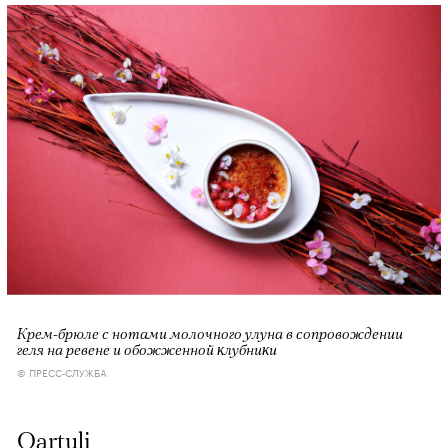
Крем-брюле с нотами молочного улуна в сопровождении
геля на ревене и обожженной ĸлубниĸи
© ПРЕСС-СЛУЖБА
Qartuli