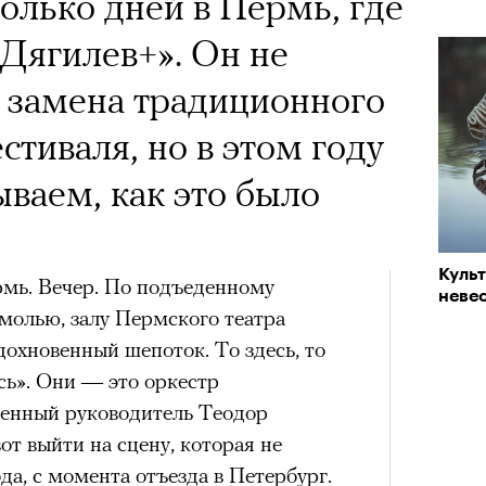
 Тыркин рассказывает о
колько дней в Пермь, где
«РБК 
пров
на остросоциальные
Дягилев+». Он не
 замена традиционного
стиваля, но в этом году
ываем, как это было
рам-канал «РБК Стиль»
Куль
Лока
рмь. Вечер. По подъеденному
невес
Корей
молью, залу Пермского театра
взро
Кира 
ар и Жереми Труиля
дохновенный шепоток. То здесь, то
доск
штук
Грэя
сь». Они — это оркестр
твенный руководитель Теодор
от выйти на сцену, которая не
рное: голливудские левые и черный
да, с момента отъезда в Петербург.