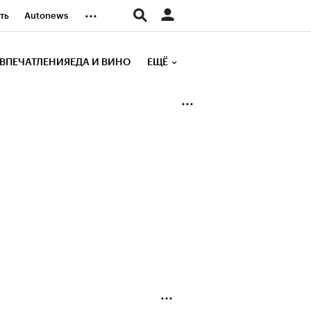
...
ть
Autonews
К Образование
ВПЕЧАТЛЕНИЯ
ЕДА И ВИНО
ЕЩЁ
д
Стиль
е рейтинги
иа
Финансы