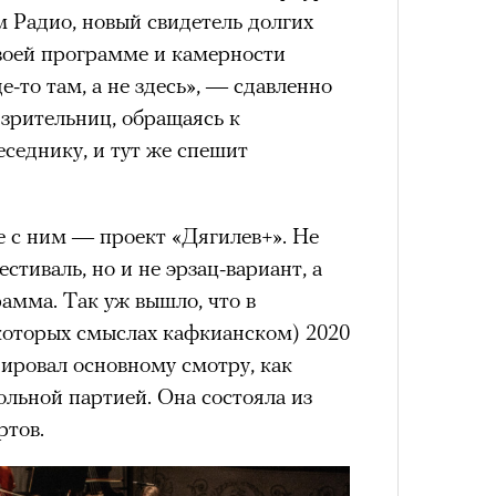
 Радио, новый свидетель долгих
нни Лиатар и Жереми
воей программе и камерности
е-то там, а не здесь», — сдавленно
 зрительниц, обращаясь к
Лока
бассе
ом на политическую актуальность —
седнику, и тут же спешит
пуст
Сможе
е Пьяццы Гранде
отвеч
ма «Зеленые глаза» (Les Yeux
е с ним — проект «Дягилев+». Не
 Фанни Лиатар и Жереми Труиля.
тиваль, но и не эрзац-вариант, а
рин» — отнюдь не байопик первого
амма. Так уж вышло, что в
а сноса многоквартирного
которых смыслах кафкианском) 2020
аине, которому было присвоено его
ировал основному смотру, как
ольной партией. Она состояла из
рину» в оригинальности: мы уже
ртов.
игрантских семей (даже
и в кому. В этом случае проблема со