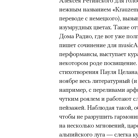
Алексея Ретинского для голо
очнувшийся Нур) точно не б
нежным названием «Krauzemin
обострения мигрантского кри
переводе с немецкого), выз
изумрудных цветах. Такие от
Дома Радио, где вот уже пол
пишет сочинение для musicA
Адресованн
перформансы, выступает кур
некотором роде посвящение. 
добросерд
стихотворения Пауля Целана,
точно не б
ноябре весь литературный (и 
например, с переливами арф
дни очередн
чутким роялем и работают с
пейзажей. Наблюдая такой, 
мигрантск
чтобы не разрушить гармонию
на несколько мгновений, цар
альпийского луга — слегка к