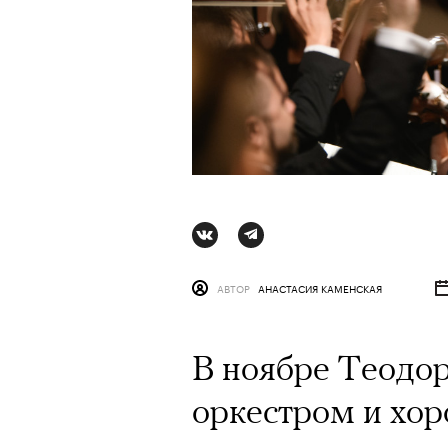
АВТОР
АНАСТАСИЯ КАМЕНСКАЯ
В ноябре Теодор
АВТОР
СТАС ТЫРКИН
06 АВГУ
оркестром и хор