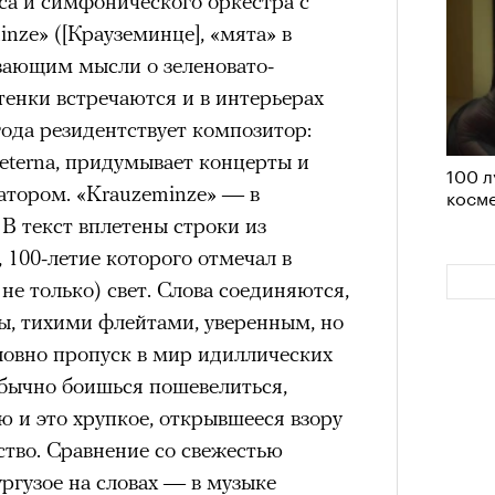
са и симфонического оркестра с
удет лишним в дни очередного
ze» ([Крауземинце], «мята» в
зиса.
ывающим мысли о зеленовато-
тенки встречаются и в интерьерах
года резидентствует композитор:
eterna, придумывает концерты и
100 л
ый европейцам
атором. «Krauzeminze» — в
косме
«РБК 
пров
В текст вплетены строки из
ечный призыв
 100-летие которого отмечал в
удет лишним в
не только) свет. Слова соединяются,
ы, тихими флейтами, уверенным, но
ого обострения
ловно пропуск в мир идиллических
обычно боишься пошевелиться,
ого кризиса.
 и это хрупкое, открывшееся взору
ство. Сравнение со свежестью
ургузое на словах — в музыке