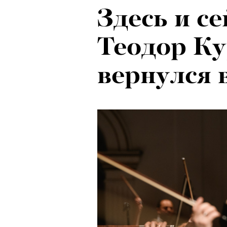
Здесь и се
Локарно-2
Теодор Ку
показали 
вернулся 
фестиваля
кино