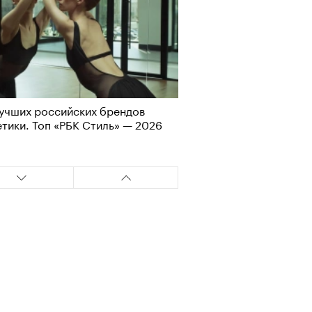
учших российских брендов
тики. Топ «РБК Стиль» — 2026
Визионеры» и masters:dom
ели первую резиденцию