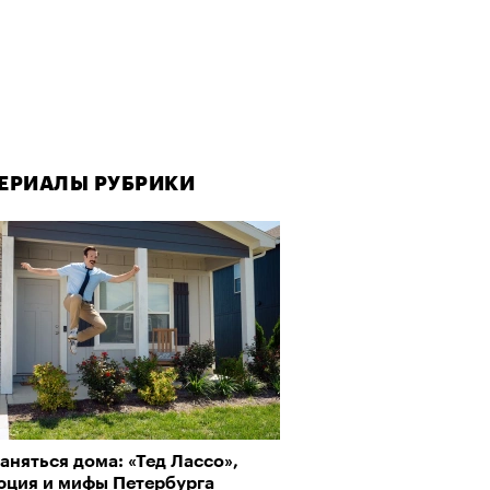
ЕРИАЛЫ РУБРИКИ
ЕРИАЛЫ РУБРИКИ
аняться дома: «Тед Лассо»,
рно-2025: Япония наносит
юция и мифы Петербурга
ной удар