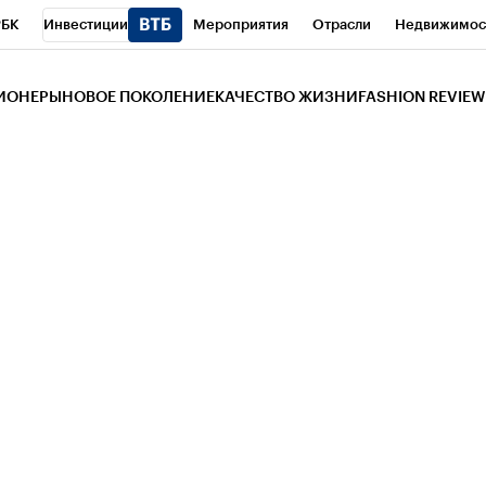
РБК
Инвестиции
Мероприятия
Отрасли
Недвижимос
и
Телеканал
РБК Вино
Спорт
Школа управления РБК
РБ
ЗИОНЕРЫ
НОВОЕ ПОКОЛЕНИЕ
КАЧЕСТВО ЖИЗНИ
FASHION REVIEW
РБК Life
Тренды
Визионеры
Национальные проекты
Горо
 Бизнес-среда
Дискуссионный клуб
Исследования
Кредитны
Газета
Спецпроекты СПб
Конференции СПб
Спецпроекты
трагентов
Политика
Экономика
Бизнес
Технологии и мед
ой валюты