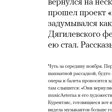
Кинокритик Стас
вернулся на нес
первых показах 
прошел проект «
темы
задумывался как
Дягилевского фе
ею стал. Рассказ
Подписывайтесь на телег
Чуть за середину ноября. Пе
шахматной рассадкой, будто 
Зеленые глаза» Фанни Лиат
оперы и балета проносится в
«Бумажный тигр» Джеймса 
там слышится: «Они вернули
musicAeterna и его художес
«Охота» Уэйна Вапимуквы
Курентзис, готовящиеся вот-в
Ретроспектива «Красное и че
видела музыкантов больше го
список»