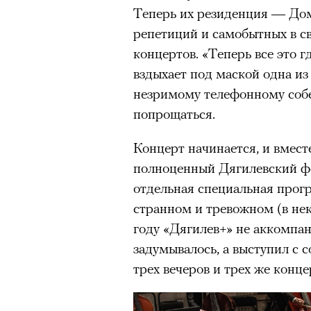
Теперь их резиденция — Дом
«Зеленые глаза» Фа
репетиций и самобытных в с
Труиля
концертов. «Теперь все это гд
вздыхает под маской одна из
Фестиваль открылся с намек
незримому телефонному собе
показом на огромном экран
попрощаться.
камерного французского филь
Концерт начинается, и вмест
Verts) режиссерского дуэта
полноценный Дягилевский фес
Прошлая их кинолента «Гага
отдельная специальная прогр
космонавта в мире, а хроник
странном и тревожном (в не
комплекса на парижской окр
году «Дягилев+» не аккомпан
имя.
задумывалось, а выступил с с
Новый фильм уступает «Гага
трех вечеров и трех же конце
видели кино про детей из эм
российских), которые впадал