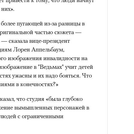
им все 14 восьмитысячников
 них».
удет лишним в дни очередного
ислорода.
зиса.
 более пугающей из-за разницы в
оригинальной частью сюжета —
 — сказала вице-президент
ый европейцам
«РБК 
ациям Лорен Аппельбаум,
Сможе
Сможе
пров
ого изображения инвалидности на
отвеч
отвеч
ечный призыв
изображение в "Ведьмах" учит детей
стях ужасны и их надо бояться. Что
удет лишним в
ичиями в конечностях?»
ого обострения
казал, что студия «была глубоко
ого кризиса.
ражение вымышленных персонажей в
 людей с ограниченными