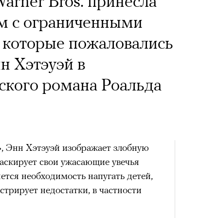
rner Bros. принесла
 Тыркин рассказывает о
х первое восхождение в
тера
м с ограниченными
на остросоциальные
 последним, а другие
 которые пожаловались
сковать жизнью?
н Хэтэуэй в
пинисты объясняют, как
ского романа Роальда
еловека и почему к ней
лой
рам-канал «РБК Стиль»
Лока
Корей
Поче
взро
, Энн Хэтэуэй изображает злобную
ар и Жереми Труиля
маскирует свои ужасающие увечья
Грэя
рам-канал «РБК Стиль»
яется необходимость напугать детей,
стрирует недостатки, в частности
рное: голливудские левые и черный