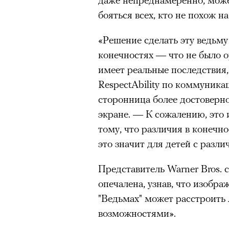
человеком, дважды покоривш
бояться всех, кто не похож на
очнувшийся Нур) точно не б
планеты без использования к
обострения мигрантского кри
«Решение сделать эту ведьму
конечностях — что не было 
имеет реальные последствия,
Адресованн
RespectAbility по коммуник
сторонница более достоверн
добросерд
экране. — К сожалению, это 
тому, что различия в конечно
точно не б
это значит для детей с разл
дни очередн
Представитель Warner Bros. с
мигрантск
опечалена, узнав, что изоб
"Ведьмах" может расстроить
возможностями».