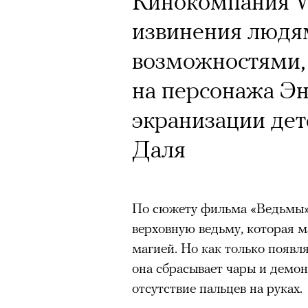
Кинокомпания Wa
Кинокритик Стас
Почему для одни
извинения людя
первых показах 
горы становится
возможностями,
темы
готовы снова ри
на персонажа Эн
Психологи и аль
экранизации дет
высота меняет ч
Даля
тянет с новой си
Подписывайтесь на телег
По сюжету фильма «Ведьмы»
Зеленые глаза» Фанни Лиат
верховную ведьму, которая 
«Бумажный тигр» Джеймса 
Подписывайтесь на телег
магией. Но как только появл
«Охота» Уэйна Вапимуквы
она сбрасывает чары и демон
отсутствие пальцев на руках.
Ретроспектива «Красное и че
список»