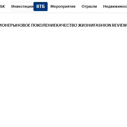
РБК
Инвестиции
Мероприятия
Отрасли
Недвижимос
и
Телеканал
РБК Вино
Спорт
Школа управления РБК
РБ
ЗИОНЕРЫ
НОВОЕ ПОКОЛЕНИЕ
КАЧЕСТВО ЖИЗНИ
FASHION REVIEW
РБК Life
Тренды
Визионеры
Национальные проекты
Горо
 Бизнес-среда
Дискуссионный клуб
Исследования
Кредитны
Газета
Спецпроекты СПб
Конференции СПб
Спецпроекты
трагентов
Политика
Экономика
Бизнес
Технологии и мед
ой валюты