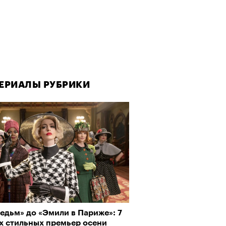
ЕРИАЛЫ РУБРИКИ
ЕРИАЛЫ РУБРИКИ
ЕРИАЛЫ РУБРИКИ
едьм» до «Эмили в Париже»: 7
рно-2025: Япония наносит
да как лекарство: как
х стильных премьер осени
ной удар
улки стали новой формой