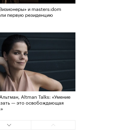
Визионеры» и masters:dom
Визионеры» и masters:dom
ели первую резиденцию
ели первую резиденцию
Альтман, Altman Talks: «Умение
Альтман, Altman Talks: «Умение
азать — это освобождающая
азать — это освобождающая
АЙТЕ ТАКЖЕ
а»
а»
АЙТЕ ТАКЖЕ