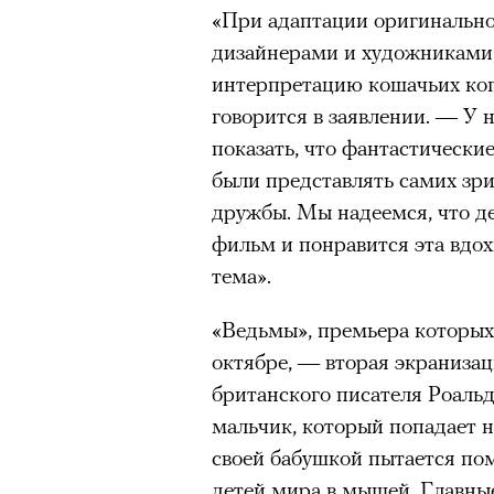
«При адаптации оригинально
дизайнерами и художниками
Нирмал Пурджа после рекордного во
мира. Катманду, 2019 год
интерпретацию кошачьих ког
© NAVESH CHITRAKAR / REUTERS
говорится в заявлении. — У 
показать, что фантастически
Статистика последних лет ос
были представлять самих зри
опасность высотного альпини
дружбы. Мы надеемся, что д
горах Австрии
погибли
309 ч
фильм и понравится эта вдо
максимумом для региона. В 
тема».
несчастных случаев в горах
с
Shimbun классифицирует их 
«Ведьмы», премьера которых
вести»). На Эвересте в 2024
октябре, — вторая экраниза
альпинистов, а в 2025-м —
тр
британского писателя Роаль
сообщества стал октябрь 202
мальчик, который попадает н
Дхаулагири в Непале
сорвала
своей бабушкой пытается по
Кадр из фильма «Зеленые глаза»
опытных альпинистов. Год сп
© JUNE FILMS
детей мира в мышей. Главны