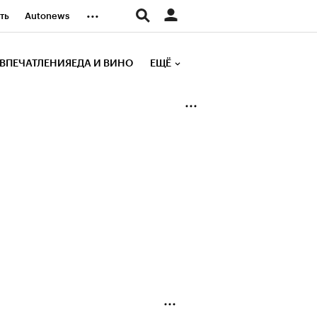
...
ть
Autonews
К Образование
ВПЕЧАТЛЕНИЯ
ЕДА И ВИНО
ЕЩЁ
д
Стиль
е рейтинги
иа
Финансы