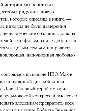
Кира 
й истории мы работали с
4 кол
4 кол
доск
пропу
, чтобы придумать новую
пропу
штук
схождения на 14 высочайших вершин
тей, которые описаны в книге, —
нас никогда не было намерения
е, нечеловеческие создания должны
обенно отчетливо показывает
телей. Это фильм о силе доброты и
зма и горного туризма. В 2024-м в
етям и целым семьям понравится
еловек, что стало десятилетним
хновляющая, наполненная любовью
Японии в том же году жертвами
тали
300 человек (издание The Asahi
как «погибших или пропавших без
 состоялась на канале HBO Max в
Сможе
 году вершина
унесла
жизни восьми
Карго
ция популярной детской книги
Карго
отвеч
оих
. Трагическим для российского
ткани
ткани
да Даля. Главный герой истории —
лета
лета
4 года, когда при восхождении на
а ведьмовской конгресс и вместе со
сь и погибла
группа из пятерых
мешать злодейкам превратить всех
устя на одном из самых опасных
е роли в картине Роберта Земекиса