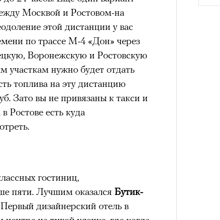
им все 14 восьмитысячников
между Москвой и Ростовом-на
ислорода.
одоление этой дистанции у вас
ремени по трассе М-4 «Дон» через
ецкую, Воронежскую и Ростовскую
ым участкам нужно будет отдать
«РБК 
сть топлива на эту дистанцию
пров
Как т
уб. Зато вы не привязаны к такси и
выра
в Ростове есть куда
Вост
отреть.
классных гостиниц,
ше пяти. Лучшим оказался
Бутик-
. Первый дизайнерский отель в
 центре на тихой улочке, где когда-