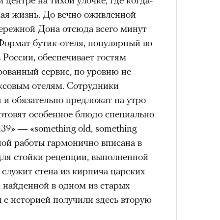
Кира 
кая жизнь. До вечно оживленной
доск
Умный
штук
схождения на 14 высочайших вершин
ережной Дона отсюда всего минут
осваи
Trave
Формат бутик-отеля, популярный во
в России, обеспечивает гостям
обенно отчетливо показывает
рованный сервис, по уровню не
зма и горного туризма. В 2024-м в
совым отелям. Сотрудники
еловек, что стало десятилетним
 и обязательно предложат на утро
Японии в том же году жертвами
товят особенное блюдо специально
тали
300 человек (издание The Asahi
39» — «something old, something
как «погибших или пропавших без
ной работы гармонично вписана в
Сможе
 году вершина
унесла
жизни восьми
для стойки рецепции, выполненной
отвеч
оих
. Трагическим для российского
, служит стена из кирпича царских
4 года, когда при восхождении на
 найденной в одном из старых
сь и погибла
группа из пятерых
 с историей получили здесь вторую
устя на одном из самых опасных