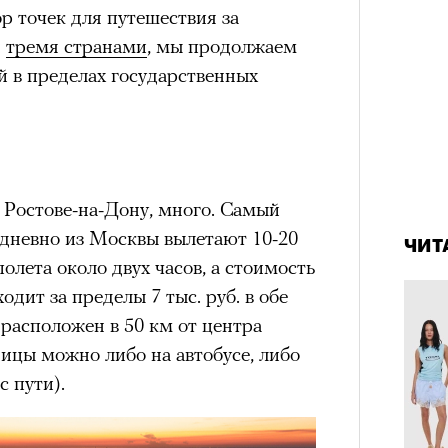
р точек для путешествия за
н
тремя странами
, мы продолжаем
й в пределах государственных
состоянием предельной
Можн
м
исчезает информационный шум
и
в пр
ий момент.
опыта
и вызывают
мощный выброс
зг запоминает восхождение как один
4 кол
в Ростове-на-Дону, много. Самый
 жизни.
пропу
дневно из Москвы вылетают 10-20
ЧИТ
ановится способом выйти из
олета около двух часов, а стоимость
 и
почувствовать контроль над собой
.
одит за пределы 7 тыс. руб. в обе
опасности в горах создает между
расположен в 50 км от центра
е связи и чувство доверия
.
ницы можно либо на автобусе, либо
уществование «гена высоты», но
с пути).
му чаще тянутся люди с высокой
и готовностью к риску.