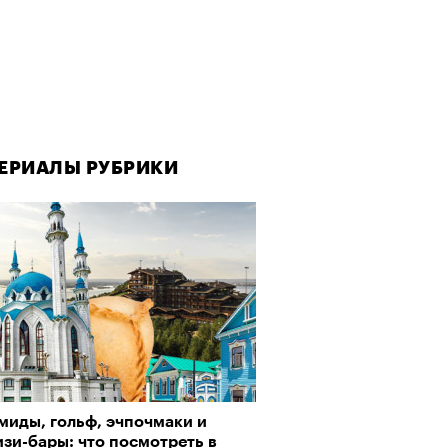
ЕРИАЛЫ РУБРИКИ
ЕРИАЛЫ РУБРИКИ
Визионеры» и masters:dom
ели первую резиденцию
миды, гольф, эчпочмаки и
да как лекарство: как
зи-бары: что посмотреть в
улки стали новой формой