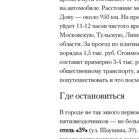
человеком, дважды покоривш
на автомобиле. Расстояние 
планеты без использования к
Дону — около 950 км. На пре
уйдет 11-12 часов чистого в
Московскую, Тульскую, Лип
области. За проезд по платн
порядка 1,5 тыс. руб. Стоимо
составит примерно 3-4 тыс. р
общественному транспорту, а 
попутешествовать и что посм
Где остановиться
В городе не так много перво
пятизвездочников — не боль
отель «39»
(ул. Шаумяна, 39)
городе расположился в самом