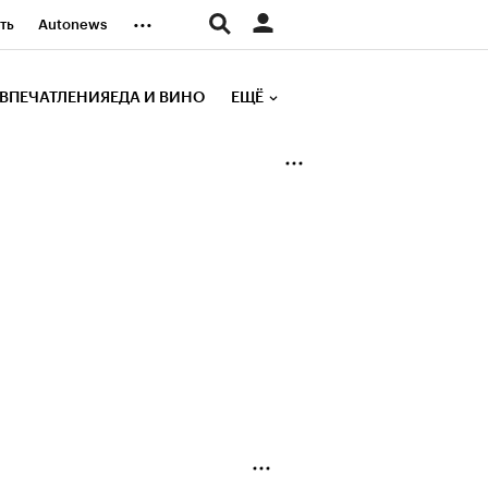
...
ть
Autonews
К Образование
ВПЕЧАТЛЕНИЯ
ЕДА И ВИНО
ЕЩЁ
д
Стиль
е рейтинги
иа
Финансы