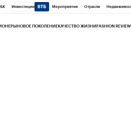
РБК
Инвестиции
Мероприятия
Отрасли
Недвижимос
и
Телеканал
РБК Вино
Спорт
Школа управления РБК
РБ
ЗИОНЕРЫ
НОВОЕ ПОКОЛЕНИЕ
КАЧЕСТВО ЖИЗНИ
FASHION REVIEW
РБК Life
Тренды
Визионеры
Национальные проекты
Горо
 Бизнес-среда
Дискуссионный клуб
Исследования
Кредитны
Газета
Спецпроекты СПб
Конференции СПб
Спецпроекты
трагентов
Политика
Экономика
Бизнес
Технологии и мед
ой валюты