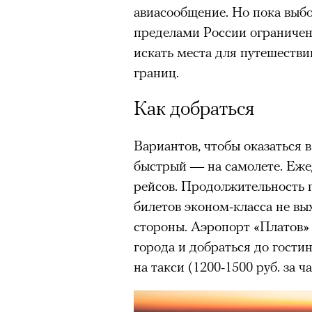
авиасообщение. Но пока выбо
Главное
пределами России ограниче
искать места для путешестви
Горы привлекают людей 
концентрации, в которо
границ.
остается только настоящ
Как добраться
Экстремальные нагрузк
гормонов
, из-за чего мо
Вариантов, чтобы оказаться 
из самых ярких опытов в
быстрый — на самолете. Еже
Для многих альпинизм ст
рейсов. Продолжительность п
рутины, перезагрузиться
билетов эконом-класса не вых
Совместное преодоление 
стороны. Аэропорт «Платов» 
людьми особенно
прочны
города и добраться до гости
Наука не подтверждает с
на такси (1200-1500 руб. за ча
признает, что
к альпиниз
устойчивостью к стрессу