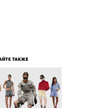
о ли прийти
офессиональный спорт без
, если вам 30
лаборации, которые нельзя
стить
АЙТЕ ТАКЖЕ