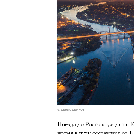
Большинство альпинисто
ради ощущения ясности
,
Успешных альпинистов о
устойчивость, дисциплин
готовность переносить л
Опыт восхождений помо
делая человека более со
00:00
/
00:00
30 июля 2026 года в пакист
известный непальский альп
из десяти человек, которую о
© ДЕНИС ДЕМКОВ
склоне Броуд-Пик. 2 августа
погибших. Бывший британски
Поезда до Ростова уходят с К
историческому рекорду — он
время в пути составляет от 1