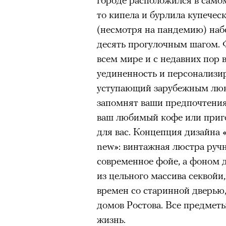
то кипела и бурлила купечес
Нирмал Пурджа после рекордного во
(несмотря на пандемию) наб
мира. Катманду, 2019 год
десять прогулочным шагом. 
© NAVESH CHITRAKAR / REUTERS
всем мире и с недавних пор 
Статистика последних лет ос
уединенность и персонализи
опасность высотного альпини
уступающий зарубежным люк
горах Австрии
погибли
309 ч
запомнят ваши предпочтения
максимумом для региона. В 
ваш любимый кофе или приго
несчастных случаев в горах
с
для вас. Концепция дизайна «
Shimbun классифицирует их 
new»: винтажная люстра руч
вести»). На Эвересте в 2024
современное фойе, а фоном 
альпинистов, а в 2025-м —
тр
из цельного массива секвойи
сообщества стал октябрь 202
времен со старинной дверью,
Дхаулагири в Непале
сорвала
домов Ростова. Все предметы
опытных альпинистов. Год сп
жизнь.