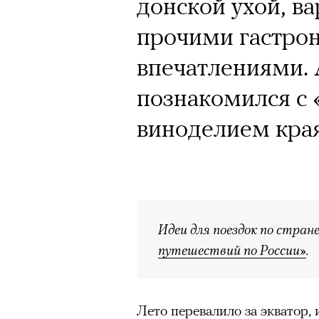
Почему для одни
донской ухой, в
горы становится
прочими гастро
готовы снова ри
впечатлениями. 
Психологи и аль
познакомился с
высота меняет ч
виноделием края
тянет с новой си
Идеи для поездок по стра
путешествий по России»
.
Подписывайтесь на телег
Лето перевалило за экватор,