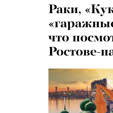
Раки, «Ку
Психологи
«гаражные
почему тр
что посмо
останавли
Ростове-н
в горы