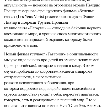
актуальность — показом на огромном экране Пьяццы
Гранде камерного французского фильма «Зеленые
глаза» (Les Yeux Verts) режиссерского дуэта Фанни
Лиатар и Жереми Труиля. Прошлая
их кинолента «Гагарин» — отнюдь не байопик первого
космонавта в мире, а хроника сноса многоквартирного
комплекса на парижской окраине, которому было
присвоено его имя.
Новый фильм уступает «Гагарину» в оригинальности:
мы уже видели кино про детей из эмигрантских семей
(даже российских), которые впадали в кому. В этом
случае проблема со здоровьем касается синдрома
отстраненности, или резигнации, —
редкого психогенного заболевания, при
котором подросток под воздействием тяжелейшего
стресса полностью уходит в себя, перестает двигаться,
говорить, есть и реагировать на внешний мир. Это и
происходит с парнем по имени Нур (Саид Эль Алами),