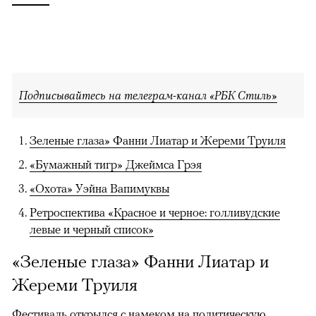
Подписывайтесь на телеграм-канал «РБК Стиль»
Зеленые глаза» Фанни Лиатар и Жереми Труиля
«Бумажный тигр» Джеймса Грэя
«Охота» Уэйна Вапимуквы
Ретроспектива «Красное и черное: голливудские
левые и черный список»
«Зеленые глаза» Фанни Лиатар и
Жереми Труиля
Фестиваль открылся с намеком на политическую