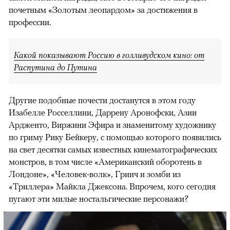
почетным «Золотым леопардом» за достижения в
профессии.
Какой показывают Россию в голливудском кино: от
Распутина до Путина
Другие подобные почести достанутся в этом году
Изабелле Росселлини, Даррену Аронофски, Азии
Ардженто, Виржини Эфира и знаменитому художнику
по гриму Рику Бейкеру, с помощью которого появились
на свет десятки самых известных кинематографических
монстров, в том числе «Американский оборотень в
Лондоне», «Человек-волк», Гринч и зомби из
«Триллера» Майкла Джексона. Впрочем, кого сегодня
пугают эти милые ностальгические персонажи?